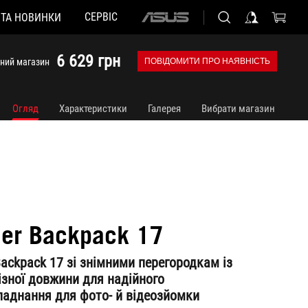
СЕРВІС
 ТА НОВИНКИ
ASUS
home
logo
6 629 грн
йний магазин
ПОВІДОМИТИ ПРО НАЯВНІСТЬ
Огляд
Характеристики
Галерея
Вибрати магазин
er Backpack 17
ackpack 17 зі знімними перегородкам із
ізної довжини для надійного
ладнання для фото- й відеозйомки