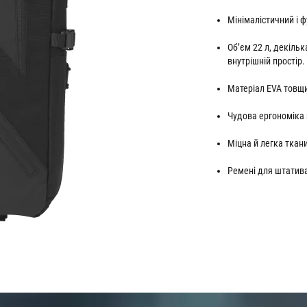
Мінімалістичний і 
Об’єм 22 л, декіль
внутрішній простір.
Матеріал EVA товщи
Чудова ергономіка
Міцна й легка ткан
Ремені для штатива