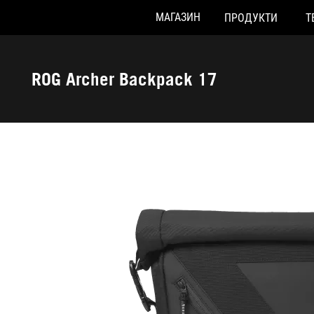
МАГАЗИН
ПРОДУКТИ
Т
Accessibility links
Перейти до вмісту
Довідка про спеціальні можливості
Перейти до меню
ASUS Footer
ROG Archer Backpack 17