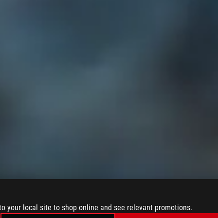
to your local site to shop online and see relevant promotions.