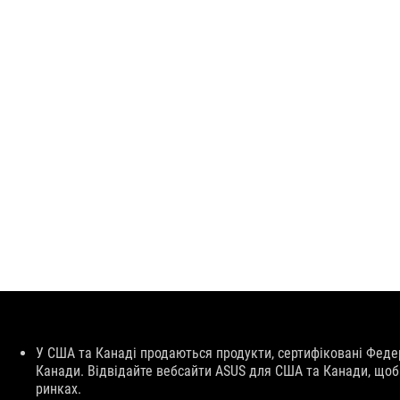
Відмова
У США та Канаді продаються продукти, сертифіковані Феде
від
Канади. Відвідайте вебсайти ASUS для США та Канади, щоб 
відповідальності
ринках.