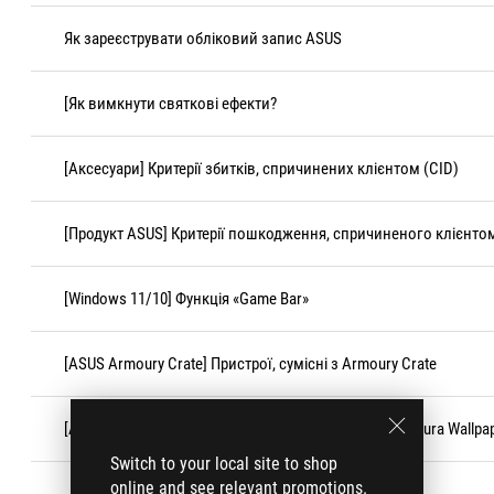
Як зареєструвати обліковий запис ASUS
[Як вимкнути святкові ефекти?
[Аксесуари] Критерії збитків, спричинених клієнтом (CID)
[Продукт ASUS] Критерії пошкодження, спричиненого клієнтом
[Windows 11/10] Функція «Game Bar»
[ASUS Armoury Crate] Пристрої, сумісні з Armoury Crate
[Aura Wallpaper Creator] Поширені запитання щодо Aura Wallpap
Switch to your local site to shop
online and see relevant promotions.