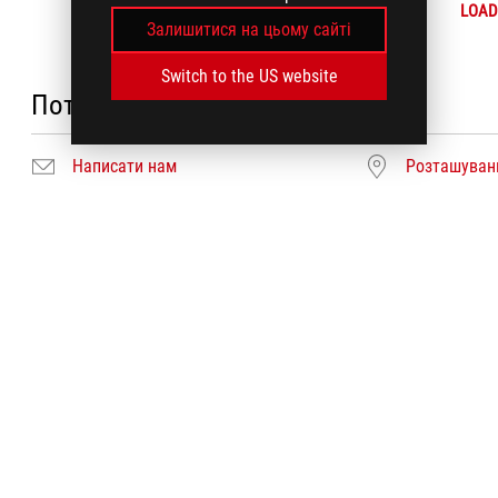
LOAD
Залишитися на цьому сайті
Switch to the US website
Потребуєте допомоги?
Написати нам
Розташуванн