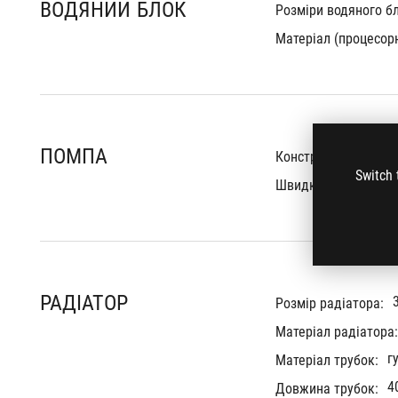
ВОДЯНИЙ БЛОК
Розміри водяного бл
Матеріал (процесорн
ПОМПА
7th V
Конструкція:
Switch 
Швидкість двигуна:
РАДІАТОР
Розмір радіатора:
Матеріал радіатора:
г
Матеріал трубок:
4
Довжина трубок: