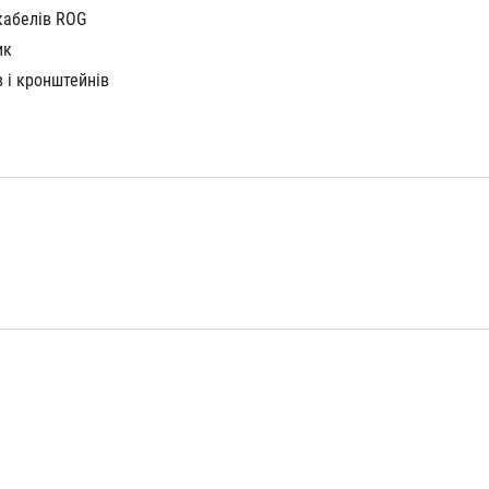
кабелів ROG
ик
в і кронштейнів