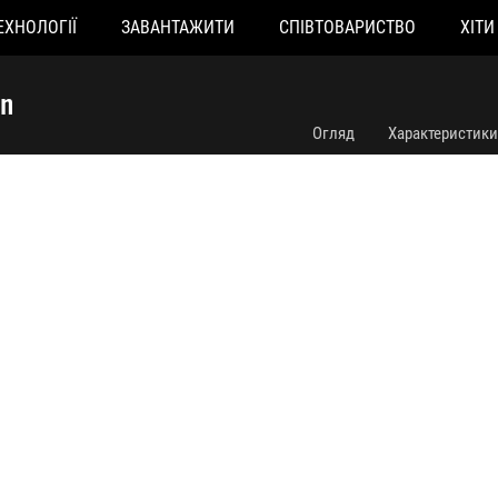
ЕХНОЛОГІЇ
ЗАВАНТАЖИТИ
СПІВТОВАРИСТВО
ХІТИ
ROG Strix LC III 360 ARGB White Edition
on
Огляд
Характеристики