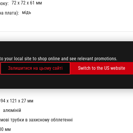
72 x 72 x 61 мм
оку:
мідь
а плата):
2 gen Asetek pump
to your local site to shop online and see relevant promotions.
800 - 2,800 +/- 10% RPM
Залишитися на цьому сайті
Switch to the US website
394 x 121 x 27 мм
алюміній
умові трубки в захисному обплетенні
00 мм