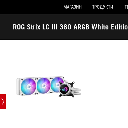
МАГАЗИН
ПРОДУКТИ
Т
Accessibility links
Перейти до вмісту
Довідка про спеціальні можливості
Перейти до меню
ASUS Footer
ROG Strix LC III 360 ARGB White Editi