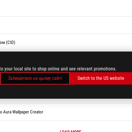
том (CID)
ного клієнтом (CID)
to your local site to shop online and see relevant promotions.
Залишитися на цьому сайті
Switch to the US website
 Crate
о Aura Wallpaper Creator