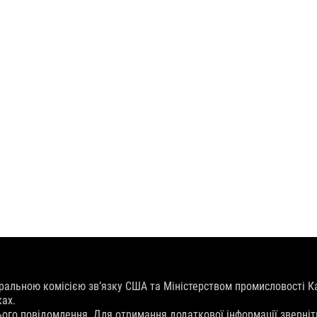
ральною комісією зв’язку США та Міністерством промисловості К
ках.
ього повідомлення. Для отримання додаткової інформації зверніт