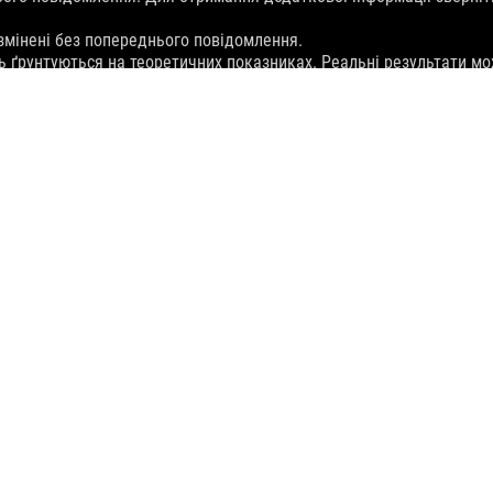
 змінені без попереднього повідомлення.
ь ґрунтуються на теоретичних показниках. Реальні результати мо
Зображення надані виключно з ілюстративною метою. Докладніше 
ми відповідних компаній.
 та/або Type-C може відрізнятися залежно від багатьох чинників,
у ціну продажу. Будь-які торговельні посередники можуть вільн
датки, доставку, переробку).
я про який відображена в рекламних матеріалах. Інформація про с
а не є предметом реклами. Споживачу, який розглядає до придбан
ми доступу до таких сервісів на сайтах відповідних надавачів п
слуг сторонніми постачальниками, обмеження або припинення надан
>
ROG DELTA S CORE
SUPPORT