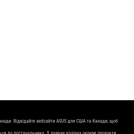
анади. Відвідайте вебсайти ASUS для США та Канади, щоб
ься до постачальника. У деяких країнах окремі продукти