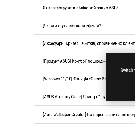
Як зареєструвати обліковий запис ASUS
[Як вимкнути святкові ефекти?
[Аксесуари] Критерії збитків, спричинених клієн
[Продукт ASUS] Критерії пошкодження, спричине
Switch 
[Windows 11/10] Функція «Game Bar»
[ASUS Armoury Crate] Пристрої, сумісні з Armoury
[Aura Wallpaper Creator] Поширені запитання щод