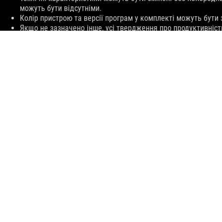
можуть бути відсутніми.
Колір пристрою та версії програм у комплекті можуть бути
Якщо не зазначено інше, усі твердження про продуктивніст
Технічні характеристики залежать від конкретної моделі. 
Згадані вище бренди та назви продуктів є торговими марка
Фактична швидкість передачі даних через USB 3.0, 3.1, 3.2
конфігурації системи та умов експлуатації.
Компанія ASUS має право встановлювати лише рекомендован
Ціни можуть не включати додаткові витрати (наприклад, по
Предметом реклами є відповідний пристрій ASUS, інформаці
на відповідному пристрої ASUS, має ознайомчий характер т
надавачів послуг, слід ознайомитися з правилами та умова
відповідальності за зміни в правилах і умовах надання по
ASUS
Footer
>
ІГРОВІ АУДІО
>
НАВУШНИКИ З РОЗ’ЄМОМ 3,5 ММ