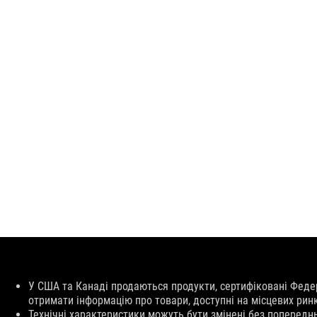
Відмова
У США та Канаді продаються продукти, сертифіковані Феде
від
отримати інформацію про товари, доступні на місцевих рин
відповідальності
Технічні характеристики можуть бути змінені без попередн