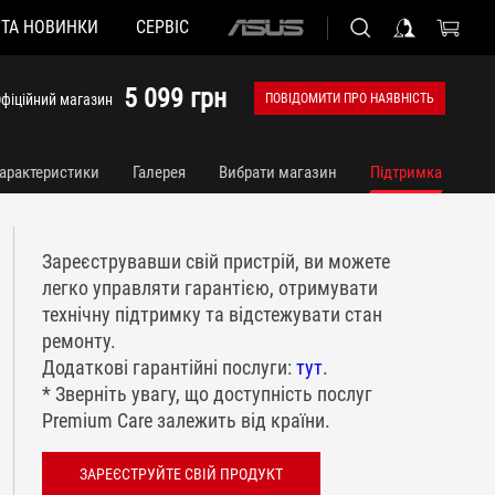
 ТА НОВИНКИ
СЕРВІС
ASUS
home
logo
5 099 грн
фіційний магазин
ПОВІДОМИТИ ПРО НАЯВНІСТЬ
арактеристики
Галерея
Вибрати магазин
Підтримка
Зареєструвавши свій пристрій, ви можете
легко управляти гарантією, отримувати
технічну підтримку та відстежувати стан
ремонту.
Додаткові гарантійні послуги:
тут
.
* Зверніть увагу, що доступність послуг
Premium Care залежить від країни.
ЗАРЕЄСТРУЙТЕ СВІЙ ПРОДУКТ