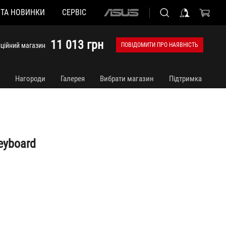
 ТА НОВИНКИ
СЕРВІС
ASUS
home
logo
11 013 грн
іційний магазин
ПОВІДОМИТИ ПРО НАЯВНІСТЬ
Нагороди
Галерея
Вибрати магазин
Підтримка
eyboard