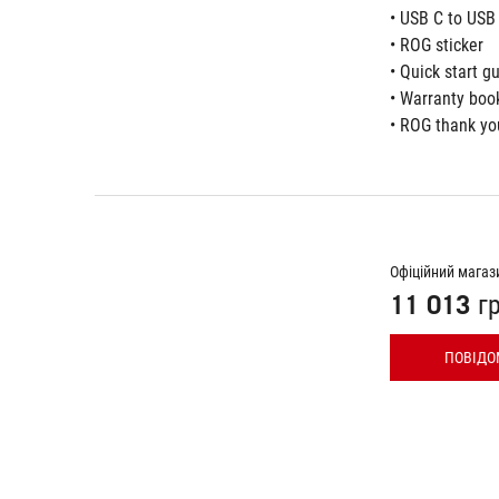
• USB C to USB
• ROG sticker
• Quick start g
• Warranty boo
• ROG thank yo
Офіційний магаз
11 013 г
ПОВІДО