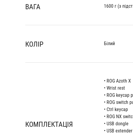
ВАГА
1600 г (з підс
КОЛІР
Білий
• ROG Azoth X
• Wrist rest
• ROG keycap p
• ROG switch pu
• Ctrl keycap
• ROG NX switc
КОМПЛЕКТАЦІЯ
• USB dongle
• USB extender