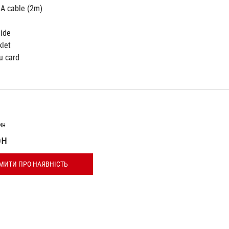
 A cable (2m)
uide
klet
u card
ин
рн
МИТИ ПРО НАЯВНІСТЬ