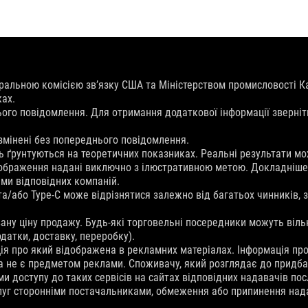
ральною комісією зв’язку США та Міністерством промисловості К
ках.
ього повідомлення. Для отримання додаткової інформації зверніт
 змінені без попереднього повідомлення.
ь ґрунтуються на теоретичних показниках. Реальні результати мо
Зображення надані виключно з ілюстративною метою. Докладніше 
ми відповідних компаній.
 та/або Type-C може відрізнятися залежно від багатьох чинників,
у ціну продажу. Будь-які торговельні посередники можуть вільн
датки, доставку, переробку).
я про який відображена в рекламних матеріалах. Інформація про с
а не є предметом реклами. Споживачу, який розглядає до придбан
ми доступу до таких сервісів на сайтах відповідних надавачів п
слуг сторонніми постачальниками, обмеження або припинення надан