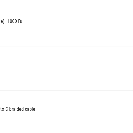
te)
1000 Гц
to C braided cable