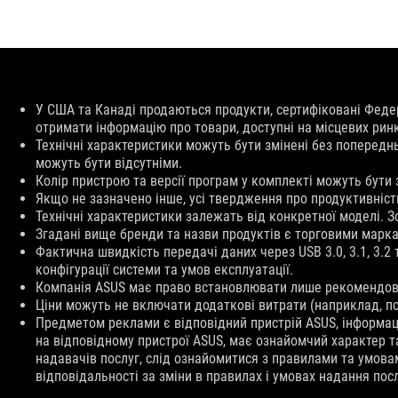
Відмова
У США та Канаді продаються продукти, сертифіковані Феде
від
отримати інформацію про товари, доступні на місцевих рин
відповідальності
Технічні характеристики можуть бути змінені без попередн
можуть бути відсутніми.
Колір пристрою та версії програм у комплекті можуть бути
Якщо не зазначено інше, усі твердження про продуктивніст
Технічні характеристики залежать від конкретної моделі. 
Згадані вище бренди та назви продуктів є торговими марка
Фактична швидкість передачі даних через USB 3.0, 3.1, 3.2
конфігурації системи та умов експлуатації.
Компанія ASUS має право встановлювати лише рекомендован
Ціни можуть не включати додаткові витрати (наприклад, по
Предметом реклами є відповідний пристрій ASUS, інформаці
на відповідному пристрої ASUS, має ознайомчий характер т
надавачів послуг, слід ознайомитися з правилами та умова
відповідальності за зміни в правилах і умовах надання по