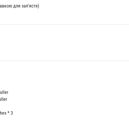
тавкою для зап'ястя)
uller
ller
hes * 3