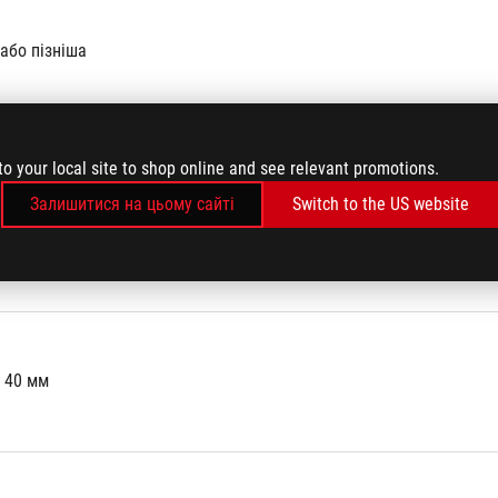
 або пізніша
to your local site to shop online and see relevant promotions.
Залишитися на цьому сайті
Switch to the US website
x 40 мм