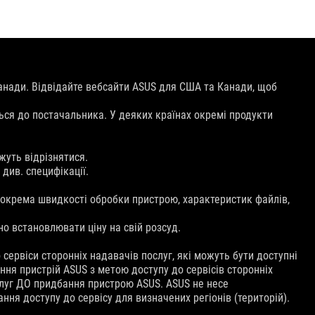
анади. Відвідайте вебсайти ASUS для США та Канади, щоб
ься до постачальника. У деяких країнах окремі продукти
жуть відрізнятися.
див. специфікації.
 зокрема швидкості обробки пристрою, характеристик файлів,
о встановлювати ціну на свій розсуд.
ервіси сторонніх надавачів послуг, які можуть бути доступні
ня пристрій ASUS з метою доступу до сервісів сторонніх
ослуг ДО придбання пристрою ASUS. ASUS не несе
ня доступу до сервісу для визначених регіонів (територій).