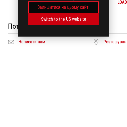
LOAD
Залишитися на цьому сайті
Switch to the US website
Потребуєте допомоги?
Написати нам
Розташуванн