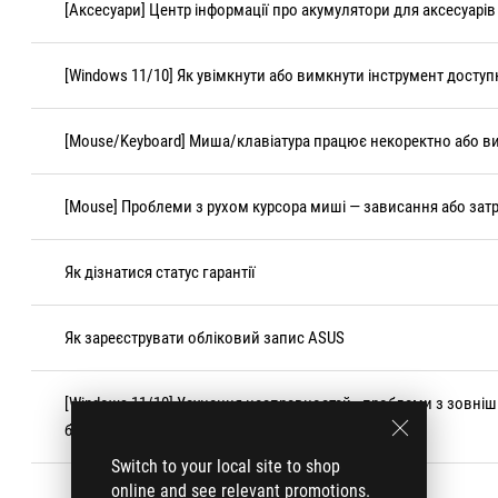
[Аксесуари] Центр інформації про акумулятори для аксесуарів
[Windows 11/10] Як увімкнути або вимкнути інструмент доступн
[Mouse/Keyboard] Миша/клавіатура працює некоректно або в
[Mouse] Проблеми з рухом курсора миші — зависання або зат
Як дізнатися статус гарантії
Як зареєструвати обліковий запис ASUS
[Windows 11/10] Усунення несправностей - проблеми з зовні
бездротовою клавіатурою
Switch to your local site to shop
online and see relevant promotions.