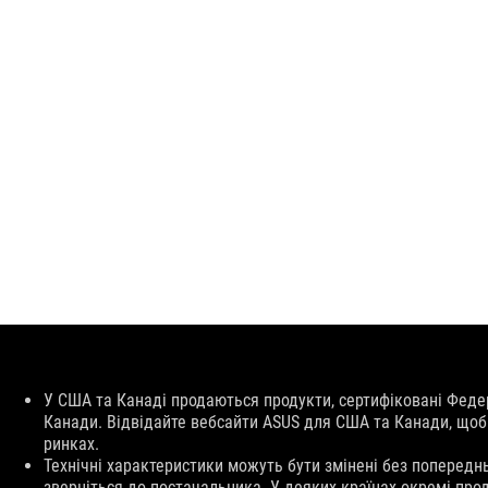
Відмова
У США та Канаді продаються продукти, сертифіковані Феде
від
Канади. Відвідайте вебсайти ASUS для США та Канади, щоб 
відповідальності
ринках.
Технічні характеристики можуть бути змінені без попередн
зверніться до постачальника. У деяких країнах окремі про