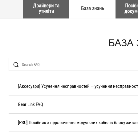
Драйвери та
Посіб
База знань
утиліти
докум
БАЗА
Search
[Аксесуари] Усунення несправностей — усунення несправност
Gear Link FAQ
[PSU] Посібник з підключення модульних кабелів блоку живл