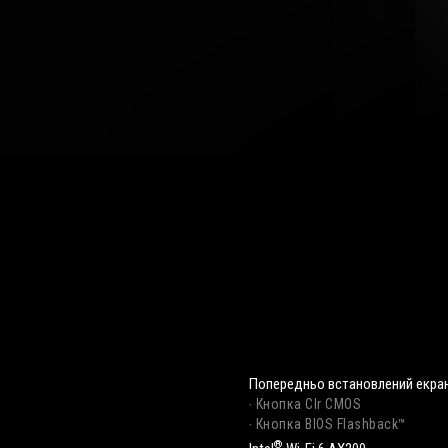
Попередньо встановлений екра
‧ Кнопка Clr CMOS
‧ Кнопка BIOS Flashback™​
®​