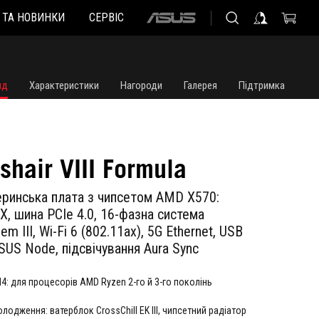
И ТА НОВИНКИ
СЕРВІС
ASUS
home
logo
яд
Характеристики
Нагороди
Галерея
Підтримка
shair VIII Formula
ринська плата з чипсетом AMD X570:
, шина PCIe 4.0, 16-фазна система
m III, Wi-Fi 6 (802.11ax), 5G Ethernet, USB
ASUS Node, підсвічування Aura Sync
: для процесорів AMD Ryzen 2-го й 3-го поколінь
лодження: ватерблок CrossChill EK III, чипсетний радіатор