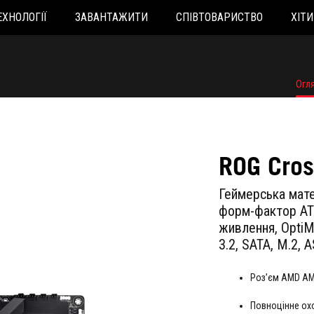
ЕХНОЛОГІЇ
ЗАВАНТАЖИТИ
СПІВТОВАРИСТВО
ХІТ
Огл
ROG Cros
Геймерська мате
форм-фактор ATX
живлення, OptiMe
3.2, SATA, M.2, 
Роз’єм AMD AM4
Повноцінне охо