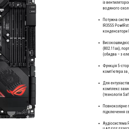
із вентиляторо
водяного охо
Потужна систе
IR3555 PowIRsta
конденсатори B
Високошвидкісн
(802.11ax), порт
(обидва – з ел
Функція 5-стор
комп’ютера за
Для ентузіасті
комплекс захис
(технологія Saf
Повноколірне п
підключення св
Аудіосистема 