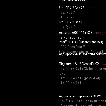
Intel
Wi-Fi 6 AX200
8 x USB 3.2 Gen 2*
‧ 7 x Type-A
‧ 1 x Type-C
4 x USB 3.2 Gen 1
‧ 4 x Type-A
Aquantia AQC-111 (5G Ethernet)
та контролер
®​
Intel
I211-AT (Gigabit Ethernet)
,
ROG GameFirst V
Захисна технологія LANGuard
Аудіороз’єми із золотим покри
®
Підтримка SLI
/CrossFireX*
‧ 2 x PCIe 4.0 x16 (Safeslot, ре
[CPU]
‧ 1 x PCIe 4.0 x16 (режим x4)
‧ 1 x PCIe 4.0 x1
Аудіокодек SupremeFX S1220
®
‧ ESS
ES9023P High Definition
‧ Стереовихід із співвідношен