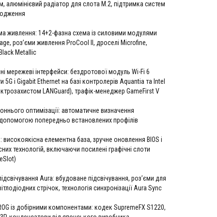
м, алюмінієвий радіатор для слота M.2, підтримка систем
лодження
ма живлення: 14+2-фазна схема із силовими модулями
ge, роз’єми живлення ProCool II, дроселі Microfine,
lack Metallic
і мережеві інтерфейси: бездротової модуль Wi-Fi 6
и 5G і Gigabit Ethernet на базі контролерів Aquantia та Intel
ектрозахистом LANGuard), трафік-менеджер GameFirst V
оннього оптимізації: автоматичне визначення
 допомогою попередньо встановлених профілів
в: високоякісна елементна база, зручне оновлення BIOS і
них технологій, включаючи посилені графічні слоти
eSlot)
ідсвічування Aura: вбудоване підсвічування, роз’єми для
ітлодіодних стрічок, технологія синхронізації Aura Sync
ROG із добірними компонентами: кодек SupremeFX S1220,