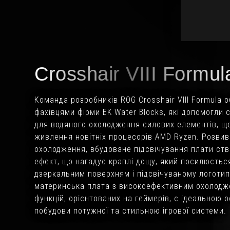
Crosshair VIII Formul
Команда розробників ROG Crosshair VIII Formula 
фахівцями фірми EK Water Blocks, які допомогли 
для водяного охолодження силових елементів, щ
живлення новітніх процесорів AMD Ryzen. Розви
охолодження, вбудоване підсвічування плати ст
ефект, що нагадує краплі дощу, який посилюєтьс
дзеркальним поверхням і підсвічуваному логотип
материнська плата з високоефективним охолодж
функцій, орієнтованих на геймерів, є ідеальною 
побудови потужної та стильною ігрової системи.