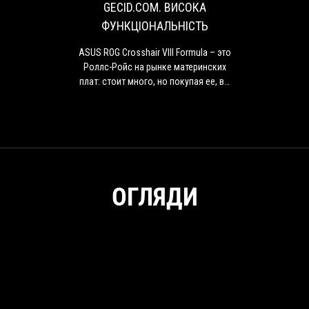
Formula
GECID.COM. ВИСОКА
–
ФУНКЦІОНАЛЬНІСТЬ
это
Роллс-
ASUS ROG Crosshair VIII Formula – это
Ройс
Роллс-Ройс на рынке материнских
на
плат: стоит много, но покупая ее, вы
рынке
понимаете за что платите.
материнских
плат:
стоит
много,
но
покупая
ОГЛЯДИ
ее,
вы
понимаете
за
что
платите.