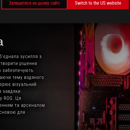
Залишитися на цьому сайті
Switch to the US website
a
об’єднала зусилля з
створити рішення
о забезпечують
ваючи тему водяного
ворює візуальний
я завдяки
у ROG. Ця
енням та арсеналом
основою для