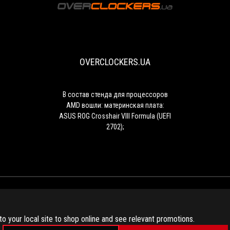
OVERCLOCKERS
В
состав
стенда
для
OVERCLOCKERS.UA
процессоров
AMD
вошли:
материнская
В состав стенда для процессоров
плата:
AMD вошли: материнская плата:
ASUS
ASUS ROG Crosshair VIII Formula (UEFI
ROG
2702);
Crosshair
VIII
Formula
(UEFI
2702);
to your local site to shop online and see relevant promotions.