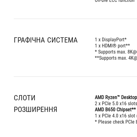
On-Die ECC function
ГРАФІЧНА СИСТЕМА
1 x DisplayPort*
1 x HDMI® port**
* Supports max. 8K@6
**Supports max. 4K@6
СЛОТИ
AMD Ryzen™ Desktop
2 x PCIe 5.0 x16 slo
РОЗШИРЕННЯ
AMD B650 Chipset**
1 x PCIe 4.0 x16 slot
* Please check PCIe 