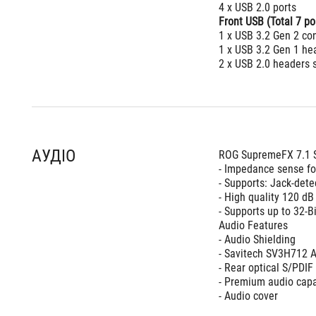
4 x USB 2.0 ports
Front USB (Total 7 po
1 x USB 3.2 Gen 2 co
1 x USB 3.2 Gen 1 he
2 x USB 2.0 headers s
АУДІО
ROG SupremeFX 7.1 S
- Impedance sense fo
- Supports: Jack-dete
- High quality 120 d
- Supports up to 32-B
Audio Features 
- Audio Shielding
- Savitech SV3H712
- Rear optical S/PDIF 
- Premium audio capa
- Audio cover