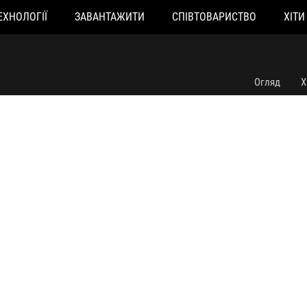
ЕХНОЛОГІЇ
ЗАВАНТАЖИТИ
СПІВТОВАРИСТВО
ХІТИ
ROG STRIX B650E-E GAMING WIFI
Огляд
Х