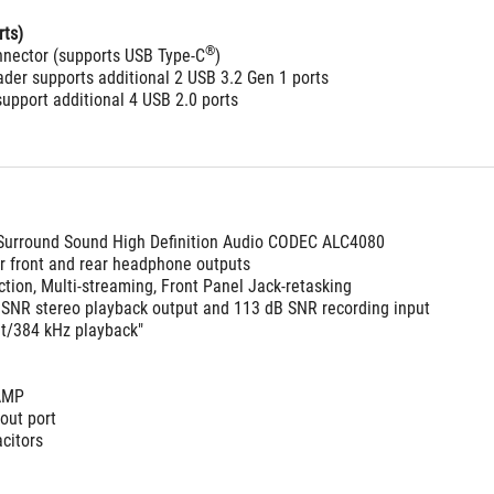
rts)
®
nnector (supports USB Type-C
) 
ader supports additional 2 USB 3.2 Gen 1 ports
upport additional 4 USB 2.0 ports
urround Sound High Definition Audio CODEC ALC4080
r front and rear headphone outputs
ction, Multi-streaming, Front Panel Jack-retasking
B SNR stereo playback output and 113 dB SNR recording input
it/384 kHz playback"
 AMP
out port 
citors