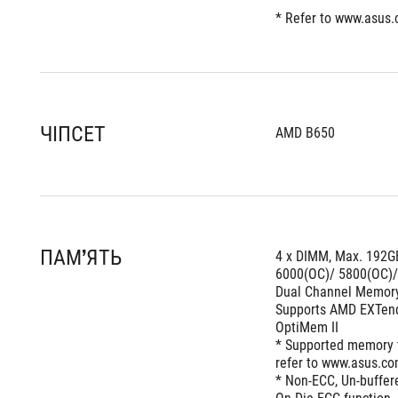
* Refer to www.asus.c
ЧІПСЕТ
AMD B650
ПАМ’ЯТЬ
4 x DIMM, Max. 192
6000(OC)/ 5800(OC)/
Dual Channel Memory
Supports AMD EXTend
OptiMem II 
* Supported memory t
refer to www.asus.co
* Non-ECC, Un-buffe