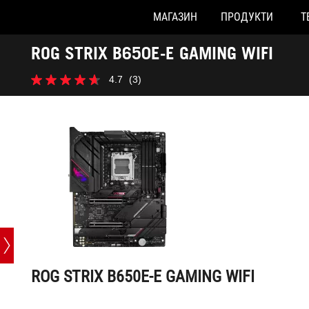
МАГАЗИН
ПРОДУКТИ
Т
Accessibility links
ROG STRIX B650E-E GAMING WIFI
Перейти до вмісту
Довідка про спеціальні можливості
Перейти до меню
ASUS Footer
4.7
(3)
4.7
з
5
зірок.
3
відгуку
ROG STRIX B650E-E GAMING WIFI