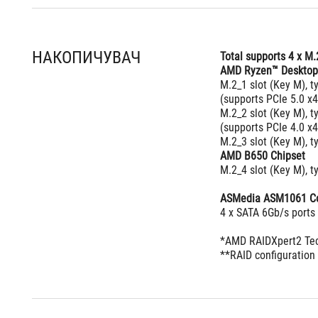
НАКОПИЧУВАЧ
Total supports 4 x M.
AMD Ryzen™ Desktop
M.2_1 slot (Key M), 
(supports PCIe 5.0 x
M.2_2 slot (Key M), 
(supports PCIe 4.0 x
M.2_3 slot (Key M), 
AMD B650 Chipset
M.2_4 slot (Key M), 
ASMedia ASM1061 Co
4 x SATA 6Gb/s ports
*AMD RAIDXpert2 Tec
**RAID configuration