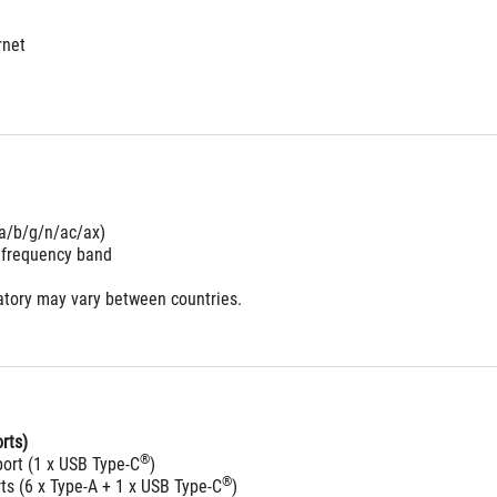
rnet
 a/b/g/n/ac/ax) 
 frequency band
atory may vary between countries.
rts)
®
port (1 x USB Type-C
)
®
ts (6 x Type-A + 1 x USB Type-C
)