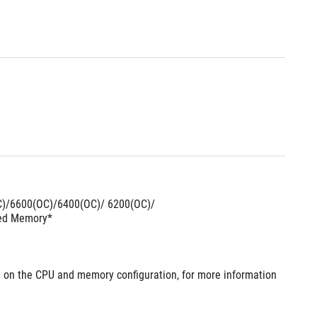
)/6600(OC)/6400(OC)/ 6200(OC)/
red Memory*
on the CPU and memory configuration, for more information 