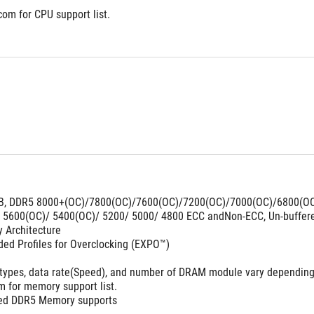
om for CPU support list.
GB, DDR5 8000+(OC)/7800(OC)/7600(OC)/7200(OC)/7000(OC)/6800(OC
 5600(OC)/ 5400(OC)/ 5200/ 5000/ 4800 ECC andNon-ECC, Un-buffe
 Architecture 
ed Profiles for Overclocking (EXPO™)
ypes, data rate(Speed), and number of DRAM module vary depending 
m for memory support list. 
red DDR5 Memory supports