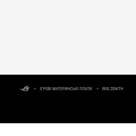
>
ІГРОВІ МАТЕРИНСЬКІ ПЛАТИ
>
ROG ZENITH
ПРО БРЕНД ROG
ГОЛОВНА
ПРЕС-ЦЕНТР