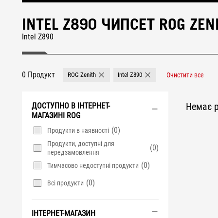
INTEL Z890 ЧИПСЕТ ROG ZE
Intel Z890
0 Продукт
ROG Zenith
Intel Z890
Очистити все
Remove ROG Zenith
Remove Intel Z890
Немає р
ДОСТУПНО В ІНТЕРНЕТ-
МАГАЗИНІ ROG
(0)
Продукти в наявності
Продукти, доступні для
(0)
передзамовлення
(0)
Тимчасово недоступні продукти
(0)
Всі продукти
ІНТЕРНЕТ-МАГАЗИН