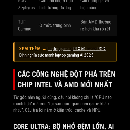
ROG
Cao hơn nhẹ ở cấu
Cân bằng giá và
Zephyrus
hình tương đương
hiệu năng
TUF
Bản AMD thường
Ở mức trung bình
Gaming
rẻ hơn khá rõ rệt
XEM THÊM →
Laptop gaming RTX 50 series ROG:
Định nghĩa sức mạnh laptop gaming AI 2025
CÁC CÔNG NGHỆ ĐỘT PHÁ TRÊN
CHIP INTEL VÀ AMD MỚI NHẤT
Từ góc nhìn người dùng, câu hỏi không chỉ là "CPU nào
mạnh hơn" mà còn "tại sao cảm giác chơi game khác
nhau". Câu trả lời nằm ở kiến trúc, cache và NPU.
CORE ULTRA: BỘ NHỚ ĐỆM LỚN, AI