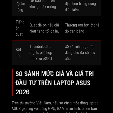
Dễ cao hơn trên
độ tải
định hơn trong cùng
khung máy mỏng
nặng
điều kiện
Tiếng
Quạt dễ ồn nếu giữ
Thường êm hơn ở chế
ồn
hiệu năng tối đa lâu
độ cân bằng
quạt
Thunderbolt 5
USB4 linh hoạt, đủ
Kết
mạnh, phù hợp
dùng cho đa số nhu
nối
dock và eGPU
cầu
SO SÁNH MỨC GIÁ VÀ GIÁ TRỊ
ĐẦU TƯ TRÊN LAPTOP ASUS
2026
Trên thị trường Việt Nam, nếu so cùng một dòng laptop
ASUS gaming với cùng GPU, RAM, màn hình, phiên bản