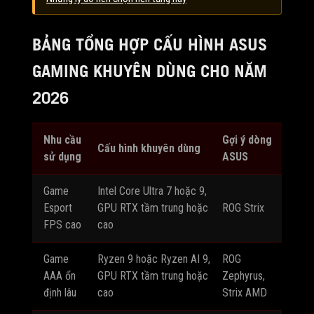
BẢNG TỔNG HỢP CẤU HÌNH ASUS
GAMING KHUYÊN DÙNG CHO NĂM
2026
Nhu cầu
Gợi ý dòng
Cấu hình khuyên dùng
sử dụng
ASUS
Game
Intel Core Ultra 7 hoặc 9,
Esport
GPU RTX tầm trung hoặc
ROG Strix
FPS cao
cao
Game
Ryzen 9 hoặc Ryzen AI 9,
ROG
AAA ổn
GPU RTX tầm trung hoặc
Zephyrus,
định lâu
cao
Strix AMD