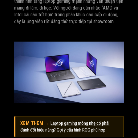
thành nền tảng laptop gaming mạnh nhưng vẫn thuận tiện
mang đi làm, đi học. Với người đang cân nhắc “AMD và
Intel cái nào tốt hơn” trong phân khúc cao cấp di động,
đây là ứng viên rất đáng thử trực tiếp tại showroom.
XEM THÊM →
Laptop gaming mỏng nhẹ có phải
đánh đổi hiệu năng? Gợi ý cấu hình ROG phù hợp