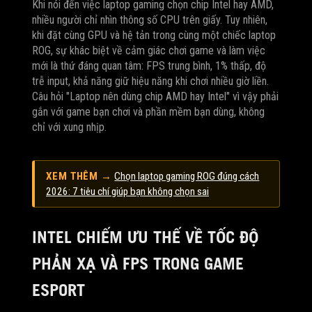
Khi nói đến việc laptop gaming chọn chip Intel hay AMD,
nhiều người chỉ nhìn thông số CPU trên giấy. Tuy nhiên,
khi đặt cùng GPU và hệ tản trong cùng một chiếc laptop
ROG, sự khác biệt về cảm giác chơi game và làm việc
mới là thứ đáng quan tâm: FPS trung bình, 1% thấp, độ
trễ input, khả năng giữ hiệu năng khi chơi nhiều giờ liền.
Câu hỏi "Laptop nên dùng chip AMD hay Intel" vì vậy phải
gắn với game bạn chơi và phần mềm bạn dùng, không
chỉ với xung nhịp.
XEM THÊM →
Chọn laptop gaming ROG đúng cách
2026: 7 tiêu chí giúp bạn không chọn sai
INTEL CHIẾM ƯU THẾ VỀ TỐC ĐỘ
PHẢN XẠ VÀ FPS TRONG GAME
ESPORT