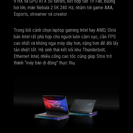
9 HX và GPU RTX 50 series, kết hợp tản Tri Fan, buồng
hơi lớn, màn Nebula 2.5K 240 Hz, nhắm tới game AAA,
Esports, streamer và creator.
Trong bối cảnh chọn laptop gaming Intel hay AMD, Strix
bản Intel rất phù hợp cho người luôn cắm sạc, cần FPS
cao nhất và không ngại máy dày hơn, nặng hơn để đổi lấy
tản nhiệt tốt. Hệ sinh thái kết nối như Thunderbolt,
Ethernet Intel, nhiều cổng cao tốc cũng giúp Strix trở
thành “máy bàn di động” thực thụ.