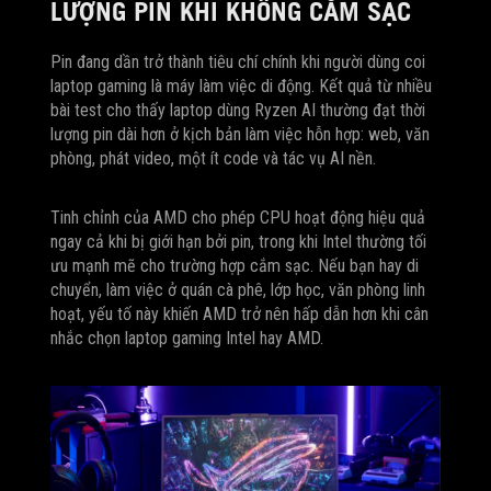
LƯỢNG PIN KHI KHÔNG CẮM SẠC
Pin đang dần trở thành tiêu chí chính khi người dùng coi
laptop gaming là máy làm việc di động. Kết quả từ nhiều
bài test cho thấy laptop dùng Ryzen AI thường đạt thời
lượng pin dài hơn ở kịch bản làm việc hỗn hợp: web, văn
phòng, phát video, một ít code và tác vụ AI nền.
Tinh chỉnh của AMD cho phép CPU hoạt động hiệu quả
ngay cả khi bị giới hạn bởi pin, trong khi Intel thường tối
ưu mạnh mẽ cho trường hợp cắm sạc. Nếu bạn hay di
chuyển, làm việc ở quán cà phê, lớp học, văn phòng linh
hoạt, yếu tố này khiến AMD trở nên hấp dẫn hơn khi cân
nhắc chọn laptop gaming Intel hay AMD.