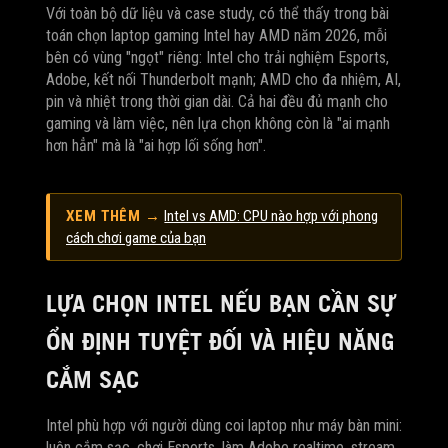
Với toàn bộ dữ liệu và case study, có thể thấy trong bài
toán chọn laptop gaming Intel hay AMD năm 2026, mỗi
bên có vùng "ngọt" riêng: Intel cho trải nghiệm Esports,
Adobe, kết nối Thunderbolt mạnh; AMD cho đa nhiệm, AI,
pin và nhiệt trong thời gian dài. Cả hai đều đủ mạnh cho
gaming và làm việc, nên lựa chọn không còn là "ai mạnh
hơn hẳn" mà là "ai hợp lối sống hơn".
XEM THÊM →
Intel vs AMD: CPU nào hợp với phong
cách chơi game của bạn
LỰA CHỌN INTEL NẾU BẠN CẦN SỰ
ỔN ĐỊNH TUYỆT ĐỐI VÀ HIỆU NĂNG
CẮM SẠC
Intel phù hợp với người dùng coi laptop như máy bàn mini:
luôn cắm sạc, chơi Esports, làm Adobe realtime, stream,