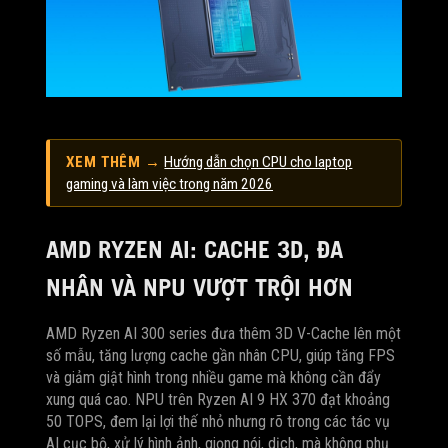
XEM THÊM →
Hướng dẫn chọn CPU cho laptop
gaming và làm việc trong năm 2026
AMD RYZEN AI: CACHE 3D, ĐA
NHÂN VÀ NPU VƯỢT TRỘI HƠN
AMD Ryzen AI 300 series đưa thêm 3D V-Cache lên một
số mẫu, tăng lượng cache gần nhân CPU, giúp tăng FPS
và giảm giật hình trong nhiều game mà không cần đẩy
xung quá cao. NPU trên Ryzen AI 9 HX 370 đạt khoảng
50 TOPS, đem lại lợi thế nhỏ nhưng rõ trong các tác vụ
AI cục bộ, xử lý hình ảnh, giọng nói, dịch, mà không phụ