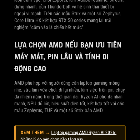
dựng nhanh, cần Thunderbolt và hệ sinh thái thiết bị
ngoại vi mạnh. Trên các mẫu Strix và một số Zephyrus,
Core Ultra HX kết hợp RTX 50 series mang lại trải
nghiệm "cắm vào là chiến hết mức".
LỰA CHỌN AMD NẾU BẠN ƯU TIÊN
MÁY MÁT, PIN LÂU VÀ TÍNH DI
ĐỘNG CAO
AMD phù hợp với người dùng cần laptop gaming mỏng
nhẹ, vừa làm vừa chơi, đi lại nhiều, làm việc trên pin, chạy
đa nhiệm nặng trong thời gian dài. Ryzen AI cho đa nhân
mạnh, NPU đủ lớn, hiệu suất điện tốt, kết hợp tốt với các
mẫu Zephyrus, TUF và một số Strix bản AMD.
XEM THÊM →
Laptop gaming AMD Ryzen AI 2026:
Những lý do nên chọn nền tảng này