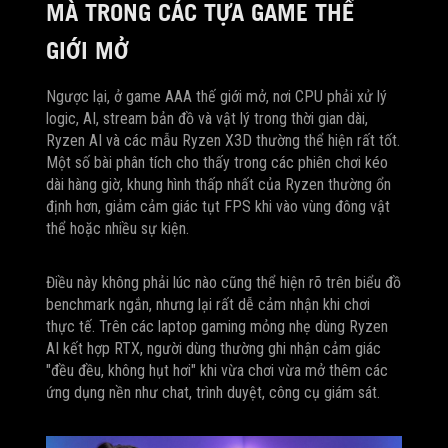
MÀ TRONG CÁC TỰA GAME THẾ
GIỚI MỞ
Ngược lại, ở game AAA thế giới mở, nơi CPU phải xử lý
logic, AI, stream bản đồ và vật lý trong thời gian dài,
Ryzen AI và các mẫu Ryzen X3D thường thể hiện rất tốt.
Một số bài phân tích cho thấy trong các phiên chơi kéo
dài hàng giờ, khung hình thấp nhất của Ryzen thường ổn
định hơn, giảm cảm giác tụt FPS khi vào vùng đông vật
thể hoặc nhiều sự kiện.
Điều này không phải lúc nào cũng thể hiện rõ trên biểu đồ
benchmark ngắn, nhưng lại rất dễ cảm nhận khi chơi
thực tế. Trên các laptop gaming mỏng nhẹ dùng Ryzen
AI kết hợp RTX, người dùng thường ghi nhận cảm giác
"đều đều, không hụt hơi" khi vừa chơi vừa mở thêm các
ứng dụng nền như chat, trình duyệt, công cụ giám sát.