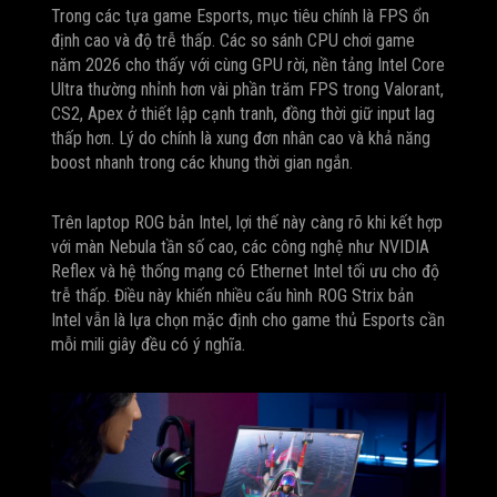
Trong các tựa game Esports, mục tiêu chính là FPS ổn
định cao và độ trễ thấp. Các so sánh CPU chơi game
năm 2026 cho thấy với cùng GPU rời, nền tảng Intel Core
Ultra thường nhỉnh hơn vài phần trăm FPS trong Valorant,
CS2, Apex ở thiết lập cạnh tranh, đồng thời giữ input lag
thấp hơn. Lý do chính là xung đơn nhân cao và khả năng
boost nhanh trong các khung thời gian ngắn.
Trên laptop ROG bản Intel, lợi thế này càng rõ khi kết hợp
với màn Nebula tần số cao, các công nghệ như NVIDIA
Reflex và hệ thống mạng có Ethernet Intel tối ưu cho độ
trễ thấp. Điều này khiến nhiều cấu hình ROG Strix bản
Intel vẫn là lựa chọn mặc định cho game thủ Esports cần
mỗi mili giây đều có ý nghĩa.