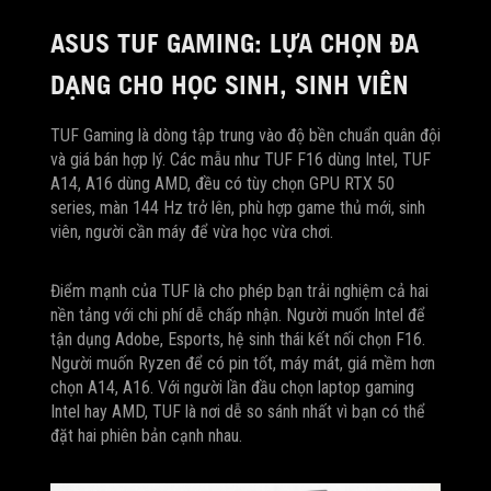
ASUS TUF GAMING: LỰA CHỌN ĐA
DẠNG CHO HỌC SINH, SINH VIÊN
TUF Gaming là dòng tập trung vào độ bền chuẩn quân đội
và giá bán hợp lý. Các mẫu như TUF F16 dùng Intel, TUF
A14, A16 dùng AMD, đều có tùy chọn GPU RTX 50
series, màn 144 Hz trở lên, phù hợp game thủ mới, sinh
viên, người cần máy để vừa học vừa chơi.
Điểm mạnh của TUF là cho phép bạn trải nghiệm cả hai
nền tảng với chi phí dễ chấp nhận. Người muốn Intel để
tận dụng Adobe, Esports, hệ sinh thái kết nối chọn F16.
Người muốn Ryzen để có pin tốt, máy mát, giá mềm hơn
chọn A14, A16. Với người lần đầu chọn laptop gaming
Intel hay AMD, TUF là nơi dễ so sánh nhất vì bạn có thể
đặt hai phiên bản cạnh nhau.