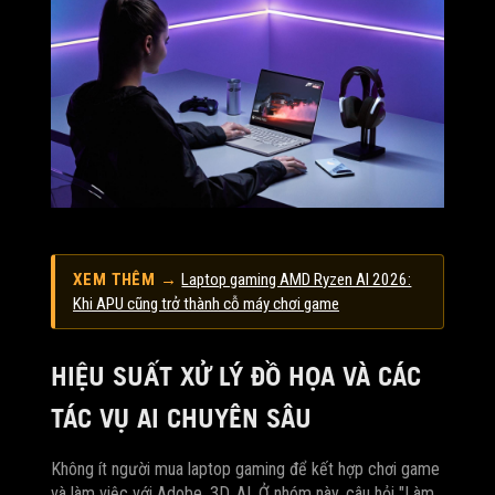
XEM THÊM →
Laptop gaming AMD Ryzen AI 2026:
Khi APU cũng trở thành cỗ máy chơi game
HIỆU SUẤT XỬ LÝ ĐỒ HỌA VÀ CÁC
TÁC VỤ AI CHUYÊN SÂU
Không ít người mua laptop gaming để kết hợp chơi game
và làm việc với Adobe, 3D, AI. Ở nhóm này, câu hỏi "Làm