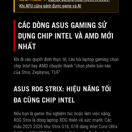
Khi APU cũng gánh được game và AI
CÁC DÒNG ASUS GAMING SỬ
DỤNG CHIP INTEL VÀ AMD MỚI
NHẤT
Khi đi vào quyết định thực tế, câu hỏi laptop gaming chọn
chip Intel hay AMD chuyển thành "chọn phiên bản nào
của Strix, Zephyrus, TUF".
ASUS ROG STRIX: HIỆU NĂNG TỐI
ĐA CÙNG CHIP INTEL
Nếu bạn là game thủ nghiêm túc hoặc làm việc nặng,
ROG Strix là dòng laptop ROG thiên về sức mạnh. Các
mẫu 2025 2026 như Strix G16, G18 dùng Intel Core Ultra