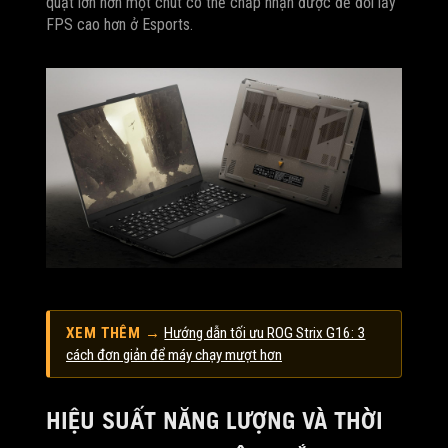
quạt lớn hơn một chút có thể chấp nhận được để đổi lấy
FPS cao hơn ở Esports.
XEM THÊM →
Hướng dẫn tối ưu ROG Strix G16: 3
cách đơn giản để máy chạy mượt hơn
HIỆU SUẤT NĂNG LƯỢNG VÀ THỜI