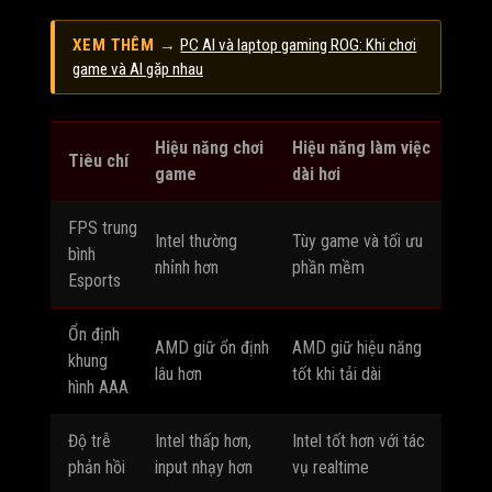
XEM THÊM →
PC AI và laptop gaming ROG: Khi chơi
game và AI gặp nhau
Hiệu năng chơi
Hiệu năng làm việc
Tiêu chí
game
dài hơi
FPS trung
Intel thường
Tùy game và tối ưu
bình
nhỉnh hơn
phần mềm
Esports
Ổn định
AMD giữ ổn định
AMD giữ hiệu năng
khung
lâu hơn
tốt khi tải dài
hình AAA
Độ trễ
Intel thấp hơn,
Intel tốt hơn với tác
phản hồi
input nhạy hơn
vụ realtime