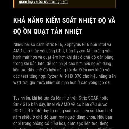
giảm lag và tối ưu trải nghiệm
KHẢ NĂNG KIỂM SOÁT NHIỆT ĐỘ VÀ
ĐỘ ỒN QUẠT TẢN NHIỆT
Nhiều bài so sánh Strix G16, Zephyrus G16 bản Intel và
AMD cho thấy với cùng GPU, bản Ryzen AI thường vận
hành mát hơn và quạt êm hơn khi đặt ở chế độ cân bằng,
trong khi bản Intel dễ lên nhiệt cao hơn nếu người dùng
liên tục đẩy chế độ hiệu năng tối đa. Điều này khớp với
các test tổng hợp: Ryzen AI 9 HX 370 cho hiệu năng trên
watt tốt, giữ mức nhiệt ổn định hơn ở các vòng lặp dài.
Tuy nhiên, khi hệ tản đủ lớn như trên Strix SCAR hoặc
Strix G16 bản dày, Intel và AMD về cơ bản đều được
ROG thiết kế để duy trì công suất cao, nên sự khác biệt
nằm nhiều ở chế độ quạt mà người dùng chọn. Nếu bạn
chơi trong phòng có điều hòa, cắm sạc liên tục, tiếng