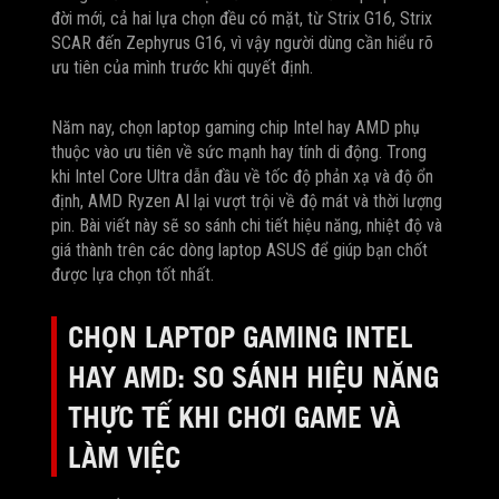
đời mới, cả hai lựa chọn đều có mặt, từ Strix G16, Strix
SCAR đến Zephyrus G16, vì vậy người dùng cần hiểu rõ
ưu tiên của mình trước khi quyết định.
Năm nay, chọn laptop gaming chip Intel hay AMD phụ
thuộc vào ưu tiên về sức mạnh hay tính di động. Trong
khi Intel Core Ultra dẫn đầu về tốc độ phản xạ và độ ổn
định, AMD Ryzen AI lại vượt trội về độ mát và thời lượng
pin. Bài viết này sẽ so sánh chi tiết hiệu năng, nhiệt độ và
giá thành trên các dòng laptop ASUS để giúp bạn chốt
được lựa chọn tốt nhất.
CHỌN LAPTOP GAMING INTEL
HAY AMD: SO SÁNH HIỆU NĂNG
THỰC TẾ KHI CHƠI GAME VÀ
LÀM VIỆC