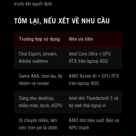
trước khi quyết định.
TÓM LẠI, NẾU XÉT VỀ NHU CẦU
Trường hợp sử dụng
Nên ưu tiên
Chơi Esport, stream,
Intel Core Ultra + GPU
Adobe realtime
RTX trên laptop ROG
Game AAA, chơi lâu, đa
AMD Ryzen AI + GPU RTX
nhiệm và render
trên laptop ROG
Dùng như desktop,
Intel nhờ Thunderbolt 5 và
nhiều màn, dock, eGPU
hệ sinh thái ngoại vi
Di chuyển nhiều, làm
AMD nhờ hiệu suất điện và
việc trên pin là chính
NPU mạnh