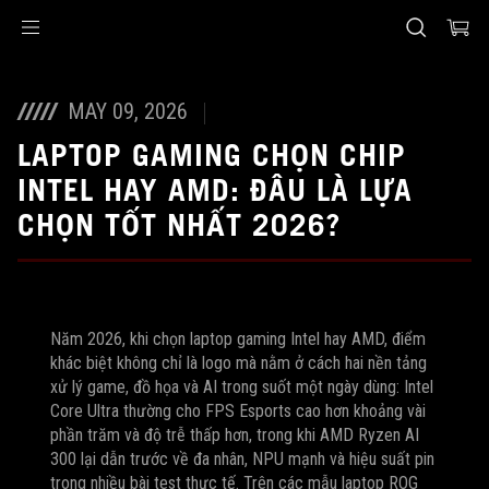
Accessibility links
Skip to content
Accessibility Help
Skip to Menu
ASUS Footer
MAY 09, 2026
LAPTOP GAMING CHỌN CHIP
INTEL HAY AMD: ĐÂU LÀ LỰA
CHỌN TỐT NHẤT 2026?
Năm 2026, khi chọn laptop gaming Intel hay AMD, điểm
khác biệt không chỉ là logo mà nằm ở cách hai nền tảng
xử lý game, đồ họa và AI trong suốt một ngày dùng: Intel
Core Ultra thường cho FPS Esports cao hơn khoảng vài
phần trăm và độ trễ thấp hơn, trong khi AMD Ryzen AI
300 lại dẫn trước về đa nhân, NPU mạnh và hiệu suất pin
trong nhiều bài test thực tế. Trên các mẫu laptop ROG