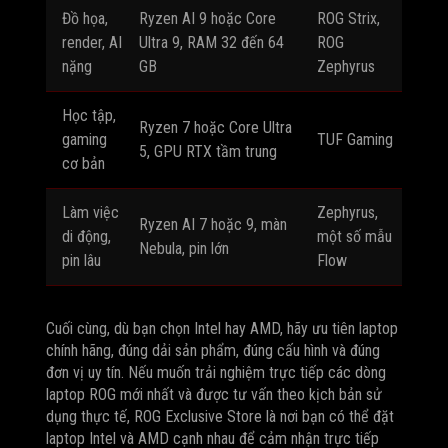
Đồ họa,
Ryzen AI 9 hoặc Core
ROG Strix,
render, AI
Ultra 9, RAM 32 đến 64
ROG
nặng
GB
Zephyrus
Học tập,
Ryzen 7 hoặc Core Ultra
gaming
TUF Gaming
5, GPU RTX tầm trung
cơ bản
Làm việc
Zephyrus,
Ryzen AI 7 hoặc 9, màn
di động,
một số mẫu
Nebula, pin lớn
pin lâu
Flow
Cuối cùng, dù bạn chọn Intel hay AMD, hãy ưu tiên laptop
chính hãng, đúng dải sản phẩm, đúng cấu hình và đúng
đơn vị uy tín. Nếu muốn trải nghiệm trực tiếp các dòng
laptop ROG mới nhất và được tư vấn theo kịch bản sử
dụng thực tế, ROG Exclusive Store là nơi bạn có thể đặt
laptop Intel và AMD cạnh nhau để cảm nhận trực tiếp