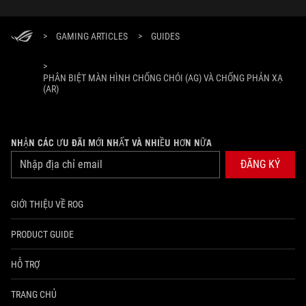
>
GAMING ARTICLES
>
GUIDES
>
PHÂN BIỆT MÀN HÌNH CHỐNG CHÓI (AG) VÀ CHỐNG PHẢN XẠ
(AR)
NHẬN CÁC ƯU ĐÃI MỚI NHẤT VÀ NHIỀU HƠN NỮA
ĐĂNG KÝ
GIỚI THIỆU VỀ ROG
PRODUCT GUIDE
HỖ TRỢ
TRANG CHỦ