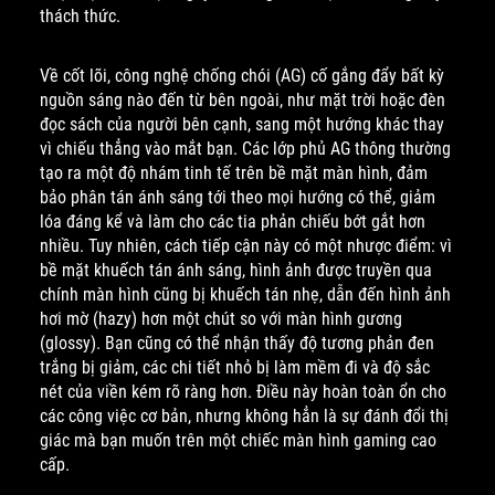
thách thức.
Về cốt lõi, công nghệ chống chói (AG) cố gắng đẩy bất kỳ
nguồn sáng nào đến từ bên ngoài, như mặt trời hoặc đèn
đọc sách của người bên cạnh, sang một hướng khác thay
vì chiếu thẳng vào mắt bạn. Các lớp phủ AG thông thường
tạo ra một độ nhám tinh tế trên bề mặt màn hình, đảm
bảo phân tán ánh sáng tới theo mọi hướng có thể, giảm
lóa đáng kể và làm cho các tia phản chiếu bớt gắt hơn
nhiều. Tuy nhiên, cách tiếp cận này có một nhược điểm: vì
bề mặt khuếch tán ánh sáng, hình ảnh được truyền qua
chính màn hình cũng bị khuếch tán nhẹ, dẫn đến hình ảnh
hơi mờ (hazy) hơn một chút so với màn hình gương
(glossy). Bạn cũng có thể nhận thấy độ tương phản đen
trắng bị giảm, các chi tiết nhỏ bị làm mềm đi và độ sắc
nét của viền kém rõ ràng hơn. Điều này hoàn toàn ổn cho
các công việc cơ bản, nhưng không hẳn là sự đánh đổi thị
giác mà bạn muốn trên một chiếc màn hình gaming cao
cấp.