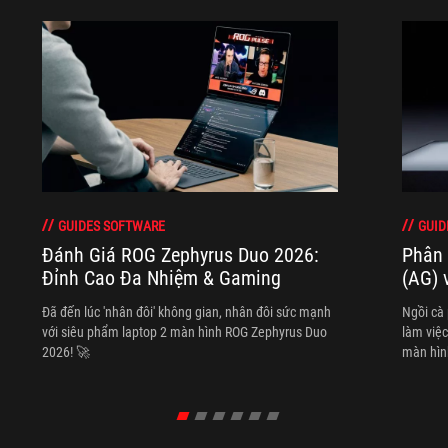
GUIDES SOFTWARE
GUID
Đánh Giá ROG Zephyrus Duo 2026:
Phân 
Đỉnh Cao Đa Nhiệm & Gaming
(AG) 
Đã đến lúc 'nhân đôi' không gian, nhân đôi sức mạnh
Ngồi cà
với siêu phẩm laptop 2 màn hình ROG Zephyrus Duo
làm việc
2026! 🚀
màn hình
ta đều b
nhưng bạ
Reflecti