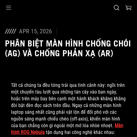
Accessibility links
Skip to content
Accessibility Help
Skip to Menu
ASUS Footer
APR 15, 2026
PHÂN BIỆT MÀN HÌNH CHỐNG CHÓI
(AG) VÀ CHỐNG PHẢN XẠ (AR)
Tất cả chúng ta đều từng trải qua tình cảnh này: ngồi trên
một chuyến tàu lướt qua những tán cây vào ban ngày,
hoặc trên máy bay bên cạnh một hành khách khăng khăng
đòi bật đèn đọc sách trên đầu. Ngay cả những màn hình
laptop sáng nhất cũng phải vật lộn để đối phó với các
nguồn sáng mạnh chiếu chéo (off-axis), khiến màn hình
của bạn chẳng còn gì ngoài một mớ lóa nhòe nhoẹt.
Màn
hình ROG Nebula
tận dụng hai công nghệ khác nhau: