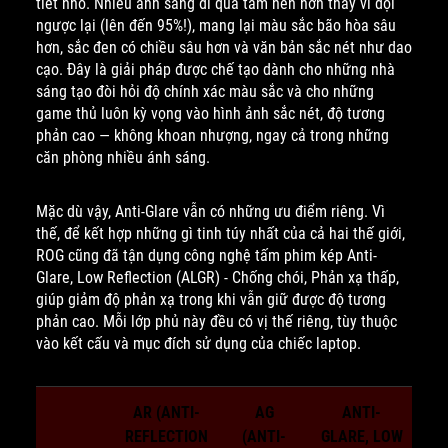
tiết nhỏ. Nhiều ánh sáng đi qua tấm nền hơn thay vì dội
ngược lại (lên đến 95%!), mang lại màu sắc bão hòa sâu
hơn, sắc đen có chiều sâu hơn và văn bản sắc nét như dao
cạo. Đây là giải pháp được chế tạo dành cho những nhà
sáng tạo đòi hỏi độ chính xác màu sắc và cho những
game thủ luôn kỳ vọng vào hình ảnh sắc nét, độ tương
phản cao — không khoan nhượng, ngay cả trong những
căn phòng nhiều ánh sáng.
Mặc dù vậy, Anti-Glare vẫn có những ưu điểm riêng. Vì
thế, để kết hợp những gì tinh túy nhất của cả hai thế giới,
ROG cũng đã tận dụng công nghệ tấm phim kép Anti-
Glare, Low Reflection (ALGR) - Chống chói, Phản xạ thấp,
giúp giảm độ phản xạ trong khi vẫn giữ được độ tương
phản cao. Mỗi lớp phủ này đều có vị thế riêng, tùy thuộc
vào kết cấu và mục đích sử dụng của chiếc laptop.
AR (ANTI-
AG
ANTI-
REFLECTION
(ANTI-
GLARE, LOW