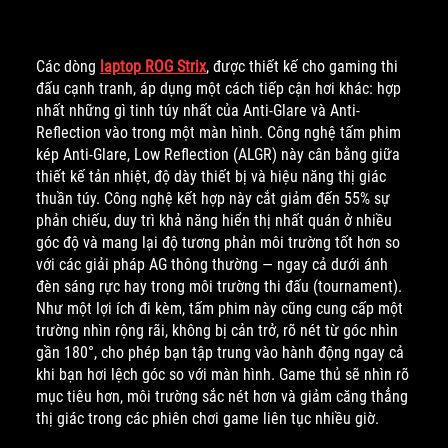
Các dòng
laptop ROG Strix
, được thiết kế cho gaming thi
đấu cạnh tranh, áp dụng một cách tiếp cận hơi khác: hợp
nhất những gì tinh túy nhất của Anti-Glare và Anti-
Reflection vào trong một màn hình. Công nghệ tấm phim
kép Anti-Glare, Low Reflection (ALGR) này cân bằng giữa
thiết kế tản nhiệt, độ dày thiết bị và hiệu năng thị giác
thuần túy. Công nghệ kết hợp này cắt giảm đến 55% sự
phản chiếu, duy trì khả năng hiển thị nhất quán ở nhiều
góc độ và mang lại độ tương phản môi trường tốt hơn so
với các giải pháp AG thông thường — ngay cả dưới ánh
đèn sáng rực hay trong môi trường thi đấu (tournament).
Như một lợi ích đi kèm, tấm phim này cũng cung cấp một
trường nhìn rộng rãi, không bị cản trở, rõ nét từ góc nhìn
gần 180°, cho phép bạn tập trung vào hành động ngay cả
khi bạn hơi lệch góc so với màn hình. Game thủ sẽ nhìn rõ
mục tiêu hơn, môi trường sắc nét hơn và giảm căng thẳng
thị giác trong các phiên chơi game liên tục nhiều giờ.