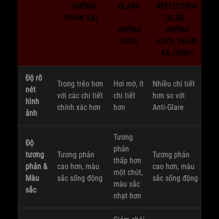
- CHỐNG
GLARE
REFLECTION
PHẢN XẠ)
-
(ALGR -
CHỐNG
CHỐNG
CHÓI)
CHÓI, PHẢN
XẠ THẤP)
Độ rõ
Trong trẻo hơn
Hơi mờ, ít
Nhiều chi tiết
nét
với các chi tiết
chi tiết
hơn so với
hình
chính xác hơn
hơn
Anti-Glare
ảnh
Tương
Độ
phản
tương
Tương phản
Tương phản
thấp hơn
phản &
cao hơn, màu
cao hơn, màu
một chút,
Màu
sắc sống động
sắc sống động
màu sắc
sắc
nhạt hơn