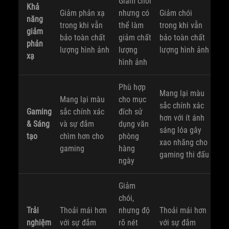
Giảm chói
Khả
Giảm phản xạ
nhưng có
Giảm chói
năng
trong khi vẫn
thể làm
trong khi vẫn
giảm
bảo toàn chất
giảm chất
bảo toàn chất
phản
lượng hình ảnh
lượng
lượng hình ảnh
xạ
hình ảnh
Phù hợp
Mang lại màu
Mang lại màu
cho mục
sắc chính xác
Gaming
sắc chính xác
đích sử
hơn với ít ánh
& Sáng
và sự đắm
dụng văn
sáng lóa gây
tạo
chìm hơn cho
phòng
xao nhãng cho
gaming
hàng
gaming thi đấu
ngày
Giảm
chói,
Trải
Thoải mái hơn
nhưng độ
Thoải mái hơn
nghiệm
với sự đắm
rõ nét
với sự đắm