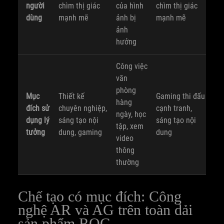
người
chìm thị giác
của hình
chìm thị giác
dùng
mạnh mẽ
ảnh bị
mạnh mẽ
ảnh
hưởng
Công việc
văn
phòng
Mục
Thiết kế
Gaming thi đấu
hàng
đích sử
chuyên nghiệp,
cạnh tranh,
ngày, học
dụng lý
sáng tạo nội
sáng tạo nội
tập, xem
tưởng
dung, gaming
dung
video
thông
thường
Chế tạo có mục đích: Công
nghệ AR và AG trên toàn dải
sản phẩm ROG