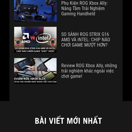
Phụ Kiện ROG Xbox Ally:
Nâng Tầm Trải Nghiệm
Gaming Handheld
SO SÁNH ROG STRIX G16
AMD VÀ INTEL: CHIP NÀO
CHƠI GAME MƯỢT HƠN?
Review ROG Xbox Ally, những
trải nghiệm khác ngoài việc
chơi game!
BÀI VIẾT MỚI NHẤT