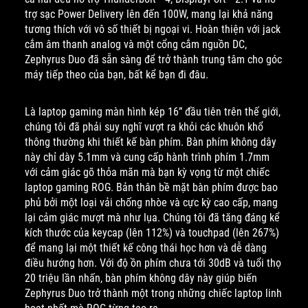
trợ sạc Power Delivery lên đến 100W, mang lại khả năng
tương thích với vô số thiết bị ngoại vi. Hoàn thiện với jack
cắm âm thanh analog và một cổng cắm nguồn DC,
Zephyrus Duo đã sẵn sàng để trở thành trung tâm cho góc
máy tiếp theo của bạn, bất kể bạn đi đâu.
Là laptop gaming màn hình kép 16” đầu tiên trên thế giới,
chúng tôi đã phải suy nghĩ vượt ra khỏi các khuôn khổ
thông thường khi thiết kế bàn phím. Bàn phím không dây
này chỉ dày 5.1mm và cung cấp hành trình phím 1.7mm
với cảm giác gõ thỏa mãn mà bạn kỳ vọng từ một chiếc
laptop gaming ROG. Bản thân bề mặt bàn phím được bao
phủ bởi một loại vải chống nhòe và cực kỳ cao cấp, mang
lại cảm giác mượt mà như lụa. Chúng tôi đã tăng đáng kể
kích thước của keycap (lên 112%) và touchpad (lên 267%)
để mang lại một thiết kế công thái học hơn và dễ dàng
điều hướng hơn. Với độ ồn phím chưa tới 30dB và tuổi thọ
20 triệu lần nhấn, bàn phím không dây này giúp biến
Zephyrus Duo trở thành một trong những chiếc laptop linh