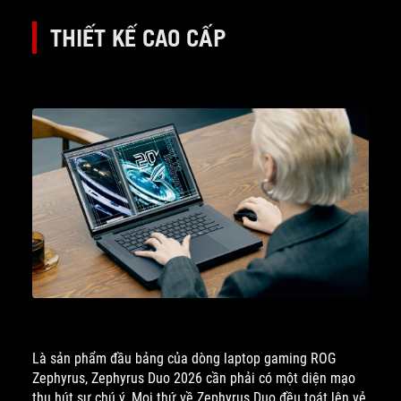
THIẾT KẾ CAO CẤP
Là sản phẩm đầu bảng của dòng laptop gaming ROG
Zephyrus, Zephyrus Duo 2026 cần phải có một diện mạo
thu hút sự chú ý. Mọi thứ về Zephyrus Duo đều toát lên vẻ