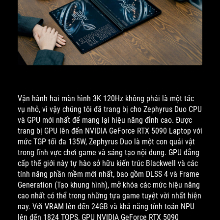
Vận hành hai màn hình 3K 120Hz không phải là một tác
vụ nhỏ, vì vậy chúng tôi đã trang bị cho Zephyrus Duo CPU
và GPU mới nhất để mang lại hiệu năng đỉnh cao. Được
trang bị GPU lên đến NVIDIA GeForce RTX 5090 Laptop với
mức TGP tối đa 135W, Zephyrus Duo là một con quái vật
trong lĩnh vực chơi game và sáng tạo nội dung. GPU đẳng
cấp thế giới này tự hào sở hữu kiến trúc Blackwell và các
tính năng phần mềm mới nhất, bao gồm DLSS 4 và Frame
Generation (Tạo khung hình), mở khóa các mức hiệu năng
cao nhất có thể trong những tựa game tuyệt vời nhất hiện
nay. Với VRAM lên đến 24GB và khả năng tính toán NPU
lên đến 1824 TOPS, GPU NVIDIA GeForce RTX 5090