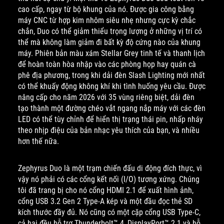
cao cấp, ngay từ bộ khung của nó. Được gia công bằng
máy CNC từ hợp kim nhôm siêu nhẹ nhưng cực kỳ chắc
chắn, Duo có thể giảm thiểu trọng lượng ở những vị trí có
thể mà không làm giảm đi bất kỳ độ cứng nào của khung
máy. Phiên bản màu xám Stellar Grey tinh tế và thanh lịch
để hoàn toàn hòa nhập vào các phòng họp hay quán cà
phê địa phương, trong khi dải đèn Slash Lighting mới nhất
có thể khuấy động không khí khi tình huống yêu cầu. Được
nâng cấp cho năm 2026 với 35 vùng riêng biệt, dải đèn
tạo thành một đường chéo vắt ngang nắp máy với các đèn
LED có thể tùy chỉnh để hiển thị trạng thái pin, nhấp nháy
theo nhịp điệu của bản nhạc yêu thích của bạn, và nhiều
hơn thế nữa.
Zephyrus Duo là một trạm chiến đấu di động đích thực, vì
vậy nó phải có các cổng kết nối (I/O) tương xứng. Chúng
tôi đã trang bị cho nó cổng HDMI 2.1 để xuất hình ảnh,
cổng USB 3.2 Gen 2 Type-A kép và một đầu đọc thẻ SD
kích thước đầy đủ. Nó cũng có một cặp cổng USB Type-C,
cả hai đều hỗ trợ Thunderbolt™ 4, DisplayPort™ 2.1 và hỗ