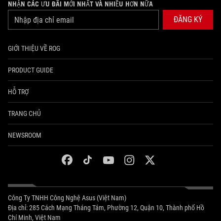
NHẬN CÁC ƯU ĐÃI MỚI NHẤT VÀ NHIỀU HƠN NỮA
ĐĂNG KÝ
GIỚI THIỆU VỀ ROG
PRODUCT GUIDE
HỖ TRỢ
TRANG CHỦ
NEWSROOM
facebook
tiktok
youtube
instagram
twitter
Công Ty TNHH Công Nghệ Asus (Việt Nam)
Địa chỉ: 285 Cách Mạng Tháng Tám, Phường 12, Quận 10, Thành phố Hồ
Chí Minh, Việt Nam