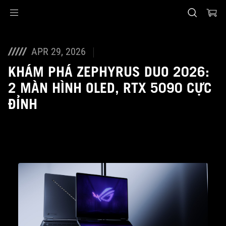
Accessibility links
Skip to content
Accessibility Help
Skip to Menu
ASUS Footer
APR 29, 2026
KHÁM PHÁ ZEPHYRUS DUO 2026:
2 MÀN HÌNH OLED, RTX 5090 CỰC
ĐỈNH