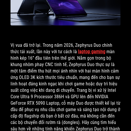
Vị vua đã trở lại. Trong năm 2026, Zephyrus Duo chính
thức tái xuất, lần này với tư cách là
laptop gaming
màn
hình kép 16” đầu tiên trên thế giới. Nằm gọn trong bộ
khung nhôm phay CNC tinh tế, Zephyrus Duo thực sự là
một tâm điểm thu hút mọi ánh nhìn với hai màn hình cảm
ứng OLED 3K kích thước tiêu chuẩn, mang đến cho bạn sự
linh hoạt đáng kinh ngạc khi chơi game hoặc duy trì hiệu
suất công việc khi đang di chuyển. Trang bị vi xử lý Intel
Core Ultra 9 Processor 386H và GPU lên đến NVIDIA
GeForce RTX 5090 Laptop, cỗ máy Duo được thiết kế lại từ
đầu để phục vụ nhu cầu chơi game và sáng tạo nội dung ở
cấp độ flagship dù bạn ở bất cứ đâu, mà không cần đến
các bộ chuyển đổi rườm rà (dongles). Hãy cùng tìm hiểu
sâu hơn về những tính năng khiến Zephyrus Duo trở thành