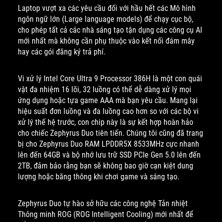
Laptop vượt xa các yêu cầu đối với hầu hết các Mô hình
ngôn ngữ lớn (Large language models) để chạy cục bộ,
cho phép tất cả các nhà sáng tạo tận dụng các công cụ AI
mới nhất mà không cần phụ thuộc vào kết nối đám mây
hay các gói đăng ký trả phí.
Vi xử lý Intel Core Ultra 9 Processor 386H là một con quái
vật đa nhiệm 16 lõi, 32 luồng có thể dễ dàng xử lý mọi
ứng dụng hoặc tựa game AAA mà bạn yêu cầu. Mang lại
hiệu suất đơn luồng và đa luồng cao hơn so với các bộ vi
xử lý thế hệ trước, con chip này là sự kết hợp hoàn hảo
cho chiếc Zephyrus Duo tiên tiến. Chúng tôi cũng đã trang
bị cho Zephyrus Duo RAM LPDDR5X 8533MHz cực nhanh
lên đến 64GB và bộ nhớ lưu trữ SSD PCIe Gen 5.0 lên đến
2TB, đảm bảo rằng bạn sẽ không bao giờ cạn kiệt dung
lượng hoặc băng thông khi chơi game và sáng tạo.
Zephyrus Duo tự hào sở hữu các công nghệ Tản nhiệt
Thông minh ROG (ROG Intelligent Cooling) mới nhất để