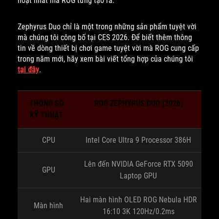
hoạt nhất mà ROG từng tạo ra.
Zephyrus Duo chỉ là một trong những sản phẩm tuyệt vời
mà chúng tôi công bố tại CES 2026. Để biết thêm thông
tin về dòng thiết bị chơi game tuyệt vời mà ROG cung cấp
trong năm mới, hãy xem bài viết tổng hợp của chúng tôi
tại đây
.
THÔNG SỐ
ROG ZEPHYRUS DUO (2026)
KỸ THUẬT
CPU
Intel Core Ultra 9 Processor 386H
Lên đến NVIDIA GeForce RTX 5090
GPU
Laptop GPU
Hai màn hình OLED ROG Nebula HDR
Màn hình
16:10 3K 120Hz/0.2ms