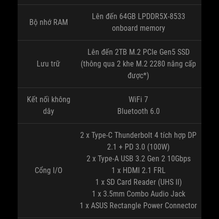
Lên đến 64GB LPDDR5X-8533
Bộ nhớ RAM
onboard memory
Lên đến 2TB M.2 PCIe Gen5 SSD
Lưu trữ
(thông qua 2 khe M.2 2280 nâng cấp
được*)
Kết nối không
WiFi 7
dây
Bluetooth 6.0
2 x Type-C Thunderbolt 4 tích hợp DP
2.1 + PD 3.0 (100W)
2 x Type-A USB 3.2 Gen 2 10Gbps
Cổng I/O
1 x HDMI 2.1 FRL
1 x SD Card Reader (UHS II)
1 x 3.5mm Combo Audio Jack
1 x ASUS Rectangle Power Connector