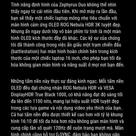
Tính năng định hình của Zephyrus Duo không thể nhìn
thấy ngay từ cái nhìn đầu tiên. Khi mở máy ra lần đầu,
bạn sẽ thấy một chiếc laptop mỏng nhẹ tiêu chuẩn với
màn hình cảm ứng OLED ROG Nebula HDR 3K tuyệt đẹp.
Nhưng ẩn ngay dưới lớp vỏ bàn phím từ tính là một màn
hình OLED kích thước đầy đủ khác. Các kỹ sư của chúng
tôi đã thành công trong việc ẩn giấu một trạm chiến đấu
(battlestation) hai màn hình hoàn chỉnh bên trong kích
thước của một chiếc laptop 16 inch, cho phép bạn tối đa
hóa không gian màn hình và năng suất ở mọi nơi bạn đến.
Những tấm nền này thực sự đáng kinh ngạc. Mỗi tấm nền
OLED đều đạt chứng nhận ROG Nebula HDR và VESA
DisplayHDR True Black 1000, có khả năng đạt độ sáng tối
đa lên đến 1100 nits, mang lại hiệu suất HDR tuyệt đẹp
trong các tựa game và nội dung video yêu thích của bạn.
Cả hai tấm nền đều được thiết kế cao hơn với tỷ lệ khung
hình 16:10 để tối đa hóa hơn nữa không gian màn hình và
cung cấp tần số quét 120Hz để cuộn trang mượt mà. Màn
hình chính cũng hỗ trợ G-SYNC, đảm bảo bạn không gặp