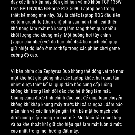
đẩy các linh kiện này đến giới hạn và mở khóa TGP 135W
trên GPU NVIDIA GeForce RTX 5090 Laptop bên trong
thiết kế mỏng nhẹ này. Đây là chiếc laptop ROG đầu tiên
có tấm graphite (than chì) phía sau màn hình, cải thiện
khả năng làm mát mà không làm tăng thêm quá nhiều
khối lượng cho khung máy. Một buồng hơi tùy chỉnh
(vapor chamber) với độ bao phủ 45% bo mạch chủ giúp
giữ nhiệt độ luôn ở mức thấp trong các phiên chơi game
cường độ cao.
Vì bàn phím của Zephyrus Duo không thể đóng vai trò như
một khe hút gió giống như các laptop khác, hai quạt tản
nhiệt được thiết kế lại giúp đảm bảo cung cấp luồng
không khí trong lành dồi dào cho hệ thống làm mát.
Chúng cũng được tinh chỉnh đặc biệt để giúp luân chuyển
không khí khắp khung máy trước khi xả ra ngoài, đảm bảo
màn hình và các linh kiện gắn trên bề mặt bo mạch chủ
được cung cấp không khí mát mẻ. Một khối tản nhiệt kép
và ba khe thoát khí giữ cho hiệu quả làm mát luôn ở mức
cao nhất trong mọi hướng đặt máy.