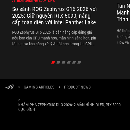
ROG GAMING LAPTOPS
Tản N
So sánh ROG Zephyrus G16 2026 với
Mạnh
2025: Giữ nguyên RTX 5090, nâng
Trình
cấp toàn diện với Intel Panther Lake
Hệ thống
ROG Zephyrus G16 2026 là bản nâng cấp đáng giá
4 lớp gi
nếu bạn cần CPU mạnh hơn, màn hình sáng hơn, pin
Flow và 
tốt hơn và khả năng xử lý AI tốt hơn, trong khi GPU
CPU, GPU
RTX 5090 vẫn được giữ nguyên ở nhóm cấu hình cao
laptop 
nhất.
xung và
>
GAMING ARTICLES
>
PRODUCT NEWS
>
KHÁM PHÁ ZEPHYRUS DUO 2026: 2 MÀN HÌNH OLED, RTX 5090
CỰC ĐỈNH