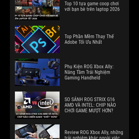
Top 10 tựa game coop chơi
với bạn bè trên laptop 2026
Top Phần Mềm Thay Thế
Adobe Tối Ưu Nhất
Phụ Kiện ROG Xbox Ally:
Nâng Tầm Trải Nghiệm
Gaming Handheld
SO SÁNH ROG STRIX G16
AMD VÀ INTEL: CHIP NÀO
CHƠI GAME MƯỢT HƠN?
Review ROG Xbox Ally, những
trải nghiệm khác ngoài việc