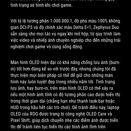
tình trạng xé hình khi chơi game.
Với tỷ lệ tương phản 1.000.000:1, độ phủ màu 100% không
gian DCI-P3 và độ chính xác màu Delta E<1, Zephyrus Duo
sẵn sàng cho mọi tác vụ ngay khi mở hộp, từ quy trình làm
việc video và nhiếp ảnh chuyên nghiệp cho đến những trải
nghiệm chơi game vô cùng sống động.
Màn hình OLED hiện đại có khả năng chống lưu ảnh (burn-
in) tốt hơn đáng kể so với trước đây, nhưng chúng tôi đã
thực hiện mọi biện pháp có thể để giữ cho những màn
hình này luôn tuyệt đẹp trong nhiều năm tới. Tình trạng
lưu ảnh, hay burn-in, trên màn hình OLED có thể xảy ra
nếu một hình ảnh tĩnh có độ tương phản cao được hiển thị
trong thời gian dài (chẳng hạn như thanh task bar hoặc
HUD trong hầu hết các trò chơi). Để tránh điều này, laptop
OLED của ROG được trang bị công nghệ OLED Care và
Pixel Shift, giúp dịch chuyển nhẹ các điểm ảnh được hiển
thị để tránh liên tục hiển thị các hình ảnh tĩnh trên