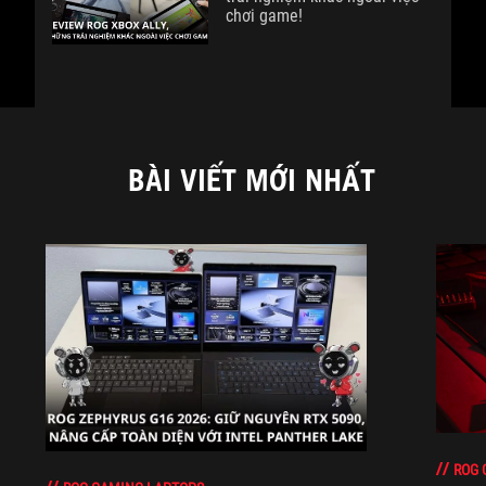
chơi game!
BÀI VIẾT MỚI NHẤT
ROG 