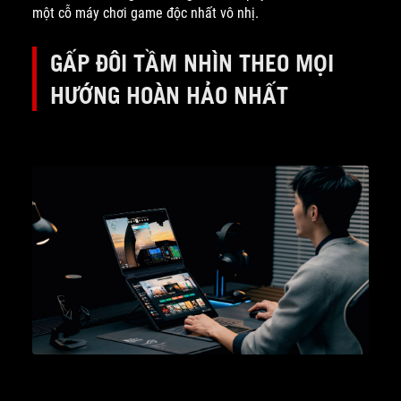
một cỗ máy chơi game độc nhất vô nhị.
GẤP ĐÔI TẦM NHÌN THEO MỌI
HƯỚNG HOÀN HẢO NHẤT