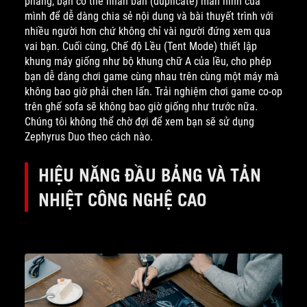
phẳng, bạn có thể nhân bản (duplicate) màn hình của
mình để dễ dàng chia sẻ nội dung và bài thuyết trình với
nhiều người hơn chứ không chỉ vài người đứng xem qua
vai bạn. Cuối cùng, Chế độ Lều (Tent Mode) thiết lập
khung máy giống như bộ khung chữ A của lều, cho phép
bạn dễ dàng chơi game cùng nhau trên cùng một máy mà
không bao giờ phải chen lấn. Trải nghiệm chơi game co-op
trên ghế sofa sẽ không bao giờ giống như trước nữa.
Chúng tôi không thể chờ đợi để xem bạn sẽ sử dụng
Zephyrus Duo theo cách nào.
HIỆU NĂNG ĐẦU BẢNG VÀ TẢN
NHIỆT CÔNG NGHỆ CAO