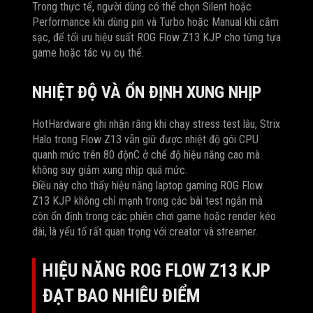
Trong thực tế, người dùng có thể chọn Silent hoặc
Performance khi dùng pin và Turbo hoặc Manual khi cắm
sạc, để tối ưu hiệu suất ROG Flow Z13 KJP cho từng tựa
game hoặc tác vụ cụ thể.
NHIỆT ĐỘ VÀ ỔN ĐỊNH XUNG NHỊP
HotHardware ghi nhận rằng khi chạy stress test lâu, Strix
Halo trong Flow Z13 vẫn giữ được nhiệt độ gói CPU
quanh mức trên 80 độnC ở chế độ hiệu năng cao mà
không suy giảm xung nhịp quá mức.
Điều này cho thấy hiệu năng laptop gaming ROG Flow
Z13 KJP không chỉ mạnh trong các bài test ngắn mà
còn ổn định trong các phiên chơi game hoặc render kéo
dài, là yếu tố rất quan trọng với creator và streamer.
HIỆU NĂNG ROG FLOW Z13 KJP
ĐẠT BAO NHIÊU ĐIỂM