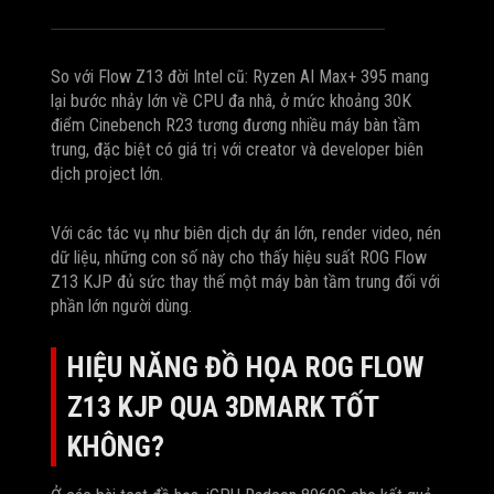
So với Flow Z13 đời Intel cũ: Ryzen AI Max+ 395 mang
lại bước nhảy lớn về CPU đa nhâ, ở mức khoảng 30K
điểm Cinebench R23 tương đương nhiều máy bàn tầm
trung, đặc biệt có giá trị với creator và developer biên
dịch project lớn.
Với các tác vụ như biên dịch dự án lớn, render video, nén
dữ liệu, những con số này cho thấy hiệu suất ROG Flow
Z13 KJP đủ sức thay thế một máy bàn tầm trung đối với
phần lớn người dùng.
HIỆU NĂNG ĐỒ HỌA ROG FLOW
Z13 KJP QUA 3DMARK TỐT
KHÔNG?