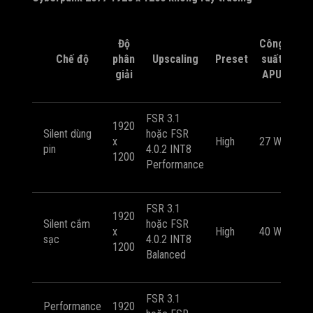
Độ
Công
F
Chế độ
phân
Upscaling
Preset
suất
tr
giải
APU
bì
FSR 3.1
1920
kho
Silent dùng
hoặc FSR
x
High
27 W
53
pin
4.0.2 INT8
1200
FP
Performance
FSR 3.1
1920
kho
Silent cắm
hoặc FSR
x
High
40 W
59
sạc
4.0.2 INT8
1200
FP
Balanced
FSR 3.1
Performance
1920
kho