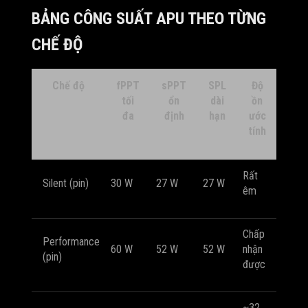
BẢNG CÔNG SUẤT APU THEO TỪNG
CHẾ ĐỘ
Chế độ
fPPT
sPPT
SPL
Độ
tối
ổn
dài
ồn
đa
định
hạn
ước
tính
Rất
Silent (pin)
30 W
27 W
27 W
êm
Chấp
Performance
60 W
52 W
52 W
nhận
(pin)
được
~32