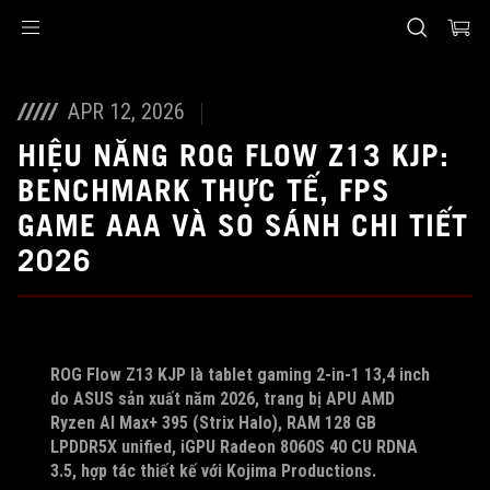
Accessibility links
Skip to content
Accessibility Help
Skip to Menu
ASUS Footer
APR 12, 2026
HIỆU NĂNG ROG FLOW Z13 KJP:
BENCHMARK THỰC TẾ, FPS
GAME AAA VÀ SO SÁNH CHI TIẾT
2026
ROG Flow Z13 KJP là tablet gaming 2-in-1 13,4 inch
do ASUS sản xuất năm 2026, trang bị APU AMD
Ryzen AI Max+ 395 (Strix Halo), RAM 128 GB
LPDDR5X unified, iGPU Radeon 8060S 40 CU RDNA
3.5, hợp tác thiết kế với Kojima Productions.