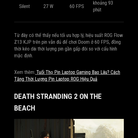
khoảng 93
Silent
27 W
60 FPS
phút
Từ đây có thể thấy nếu tối ưu hợp lý, hiệu suất ROG Flow
Z13 KJP trên pin vẫn đủ để chơi Doom ở 60 FPS, đồng
thời kéo dài thời lượng pin gần gấp đôi so với cấu hình
mặc định.
Xem thêm:
Tuổi Thọ Pin Laptop Gaming Bao Lâu? Cách
Tăng Thời Lượng Pin Laptop ROG Hiệu Quả
DEATH STRANDING 2 ON THE
BEACH