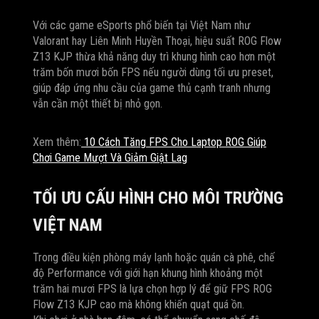
Với các game eSports phổ biến tại Việt Nam như
Valorant hay Liên Minh Huyền Thoại, hiệu suất ROG Flow
Z13 KJP thừa khả năng duy trì khung hình cao hơn một
trăm bốn mươi bốn FPS nếu người dùng tối ưu preset,
giúp đáp ứng nhu cầu của game thủ cạnh tranh nhưng
vẫn cần một thiết bị nhỏ gọn.
Xem thêm:
10 Cách Tăng FPS Cho Laptop ROG Giúp
Chơi Game Mượt Và Giảm Giật Lag
TỐI ƯU CẤU HÌNH CHO MÔI TRƯỜNG
VIỆT NAM
Trong điều kiện phòng máy lạnh hoặc quán cà phê, chế
độ Performance với giới hạn khung hình khoảng một
trăm hai mươi FPS là lựa chọn hợp lý để giữ FPS ROG
Flow Z13 KJP cao mà không khiến quạt quá ồn.