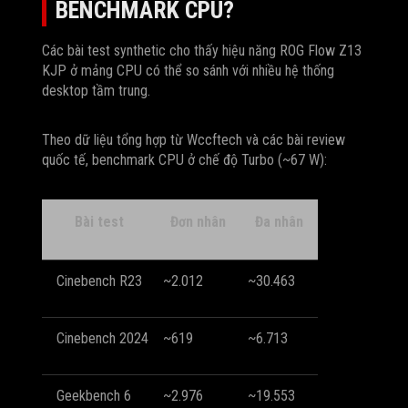
BENCHMARK CPU?
Các bài test synthetic cho thấy hiệu năng ROG Flow Z13
KJP ở mảng CPU có thể so sánh với nhiều hệ thống
desktop tầm trung.
Theo dữ liệu tổng hợp từ Wccftech và các bài review
quốc tế, benchmark CPU ở chế độ Turbo (~67 W):
Bài test
Đơn nhân
Đa nhân
Cinebench R23
~2.012
~30.463
Cinebench 2024
~619
~6.713
Geekbench 6
~2.976
~19.553