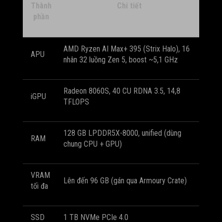
Thành
Chi tiết
phần
AMD Ryzen AI Max+ 395 (Strix Halo), 16
APU
nhân 32 luồng Zen 5, boost ~5,1 GHz
Radeon 8060S, 40 CU RDNA 3.5, 14,8
iGPU
TFLOPS
128 GB LPDDR5X-8000, unified (dùng
RAM
chung CPU + GPU)
VRAM
Lên đến 96 GB (gán qua Armoury Crate)
tối đa
SSD
1 TB NVMe PCIe 4.0