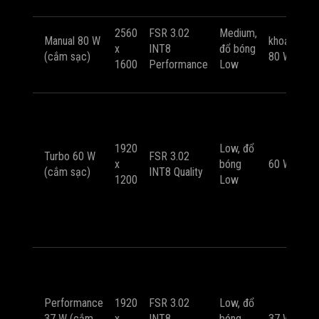
2560
FSR 3.02
Medium,
k
Manual 80 W
khoảng
x
INT8
đổ bóng
5
(cắm sạc)
80 W
1600
Performance
Low
F
k
5
F
1920
Low, đổ
Turbo 60 W
FSR 3.02
(
x
bóng
60 W
(cắm sạc)
INT8 Quality
5
1200
Low
F
m
h
k
4
F
Performance
1920
FSR 3.02
Low, đổ
(
37 W (cắm
x
INT8
bóng
37 W