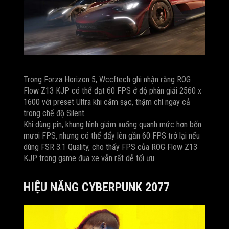
Trong Forza Horizon 5, Wccftech ghi nhận rằng ROG
Flow Z13 KJP có thể đạt 60 FPS ở độ phân giải 2560 x
1600 với preset Ultra khi cắm sạc, thậm chí ngay cả
trong chế độ Silent.
Khi dùng pin, khung hình giảm xuống quanh mức hơn bốn
mươi FPS, nhưng có thể đẩy lên gần 60 FPS trở lại nếu
dùng FSR 3.1 Quality, cho thấy FPS của ROG Flow Z13
KJP trong game đua xe vẫn rất dễ tối ưu.
HIỆU NĂNG CYBERPUNK 2077