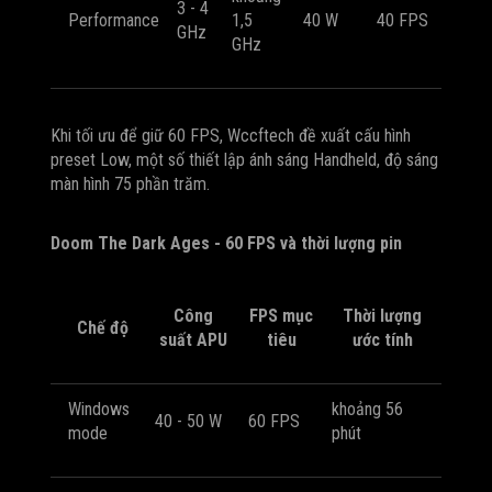
3 - 4
Performance
1,5
40 W
40 FPS
GHz
GHz
Khi tối ưu để giữ 60 FPS, Wccftech đề xuất cấu hình
preset Low, một số thiết lập ánh sáng Handheld, độ sáng
màn hình 75 phần trăm.
Doom The Dark Ages - 60 FPS và thời lượng pin
Công
FPS mục
Thời lượng
Chế độ
suất APU
tiêu
ước tính
Windows
khoảng 56
40 - 50 W
60 FPS
mode
phút