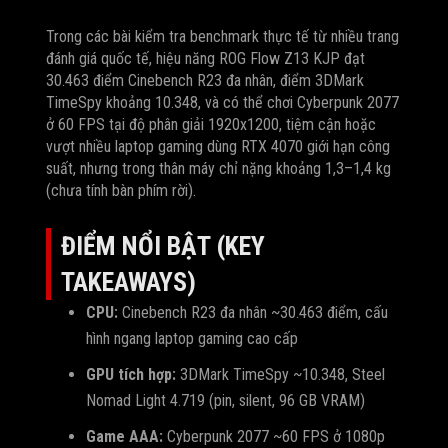
Trong các bài kiểm tra benchmark thực tế từ nhiều trang
đánh giá quốc tế, hiệu năng ROG Flow Z13 KJP đạt
30.463 điểm Cinebench R23 đa nhân, điểm 3DMark
TimeSpy khoảng 10.348, và có thể chơi Cyberpunk 2077
ở 60 FPS tại độ phân giải 1920x1200, tiệm cận hoặc
vượt nhiều laptop gaming dùng RTX 4070 giới hạn công
suất, nhưng trong thân máy chỉ nặng khoảng 1,3–1,4 kg
(chưa tính bàn phím rời).
ĐIỂM NỔI BẬT (KEY
TAKEAWAYS)
CPU:
Cinebench R23 đa nhân ~30.463 điểm, cấu
hình ngang laptop gaming cao cấp
GPU tích hợp:
3DMark TimeSpy ~10.348, Steel
Nomad Light 4.719 (pin, silent, 96 GB VRAM)
Game AAA:
Cyberpunk 2077 ~60 FPS ở 1080p