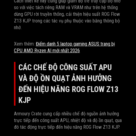
Cách thiết kế này cũng giúp giảm độ trễ truy cập bộ nhớ
so với việc tách riêng RAM và VRAM như trên hệ thống
dùng GPU rời truyền thống, cải thiện hiệu suất ROG Flow
Z13 KJP trong các tác vụ phụ thuộc vào băng thông bộ
nhớ.
Xem thêm:
Điểm danh 5 laptop gaming ASUS trang bị
CPU AMD Ryzen AI mới nhất 2026
CÁC CHẾ ĐỘ CÔNG SUẤT APU
VÀ ĐỘ ỒN QUẠT ẢNH HƯỞNG
ĐẾN HIỆU NĂNG ROG FLOW Z13
KJP
Armoury Crate cung cấp nhiều chế độ nguồn ảnh hưởng
trực tiếp đến công suất APU, nhiệt độ và độ ồn quạt, qua
đó tác động trực tiếp đến hiệu năng ROG Flow Z13 KJP.