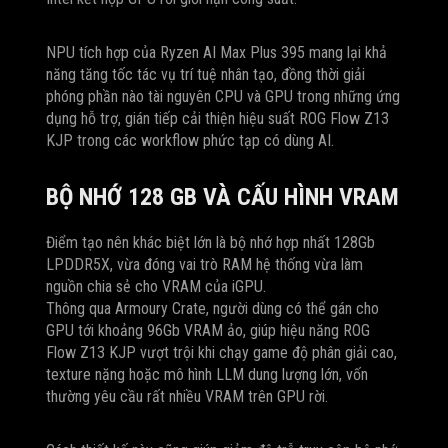
NPU tích hợp của Ryzen AI Max Plus 395 mang lại khả
năng tăng tốc tác vụ trí tuệ nhân tạo, đồng thời giải
phóng phần nào tài nguyên CPU và GPU trong những ứng
dụng hỗ trợ, gián tiếp cải thiện hiệu suất ROG Flow Z13
KJP trong các workflow phức tạp có dùng AI.
BỘ NHỚ 128 GB VÀ CẤU HÌNH VRAM
Điểm tạo nên khác biệt lớn là bộ nhớ hợp nhất 128Gb
LPDDR5X, vừa đóng vai trò RAM hệ thống vừa làm
nguồn chia sẻ cho VRAM của iGPU.
Thông qua Armoury Crate, người dùng có thể gán cho
GPU tới khoảng 96Gb VRAM ảo, giúp hiệu năng ROG
Flow Z13 KJP vượt trội khi chạy game độ phân giải cao,
texture nặng hoặc mô hình LLM dung lượng lớn, vốn
thường yêu cầu rất nhiều VRAM trên GPU rời.