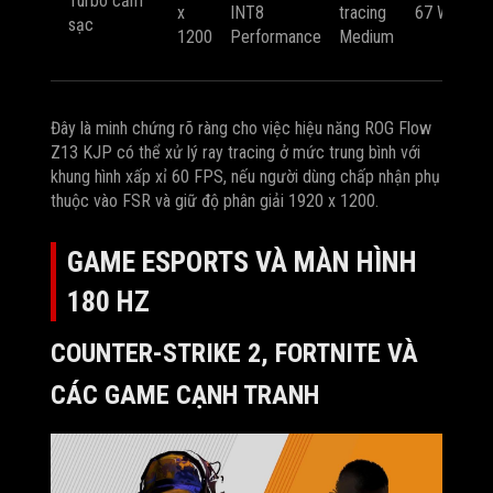
Turbo cắm
x
INT8
tracing
67 W
60
sạc
1200
Performance
Medium
FP
Đây là minh chứng rõ ràng cho việc hiệu năng ROG Flow
Z13 KJP có thể xử lý ray tracing ở mức trung bình với
khung hình xấp xỉ 60 FPS, nếu người dùng chấp nhận phụ
thuộc vào FSR và giữ độ phân giải 1920 x 1200.
GAME ESPORTS VÀ MÀN HÌNH
180 HZ
COUNTER-STRIKE 2, FORTNITE VÀ
CÁC GAME CẠNH TRANH