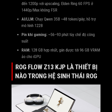
đến 1200p với upscaling; Elden Ring 60 FPS ở
1440p/Max không FSR
AI/LLM:
Chạy Qwen 35B ~48 token/giây; hỗ trợ
mô hình 122B
Pin khi gaming:
~56–93 phút tùy chế độ công
suất
RAM:
128 GB hợp nhất, gán được tới 96 GB VRAM
ảo cho iGPU
ROG FLOW Z13 KJP LÀ THIẾT BỊ
NÀO TRONG HỆ SINH THÁI ROG