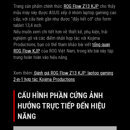
Trang sản phẩm chính thức
ROG Flow Z13 KJP
cho thấy
mẫu máy này được ASUS xếp ở nhóm laptop gaming cao
cấp, với cấu hình gần như được “đẩy hết cỡ” cho form
tablet 13,4 inch.
Nếu muốn xem chi tiết hơn về thiết kế, phụ kiện, trải
nghiệm gõ và các điểm nhấn hợp tác với Kojima
Productions, bạn có thể tham khảo bài viết
tổng quan
ROG Flow KJP
của ROG Việt Nam, trong khi bài này tập
trung hoàn toàn vào hiệu năng.
Xem thêm:
Đánh giá ROG Flow Z13 KJP: laptop gaming
2‑in‑1 hợp tác Kojima Productions
CẤU HÌNH PHẦN CỨNG ẢNH
HƯỞNG TRỰC TIẾP ĐẾN HIỆU
NĂNG