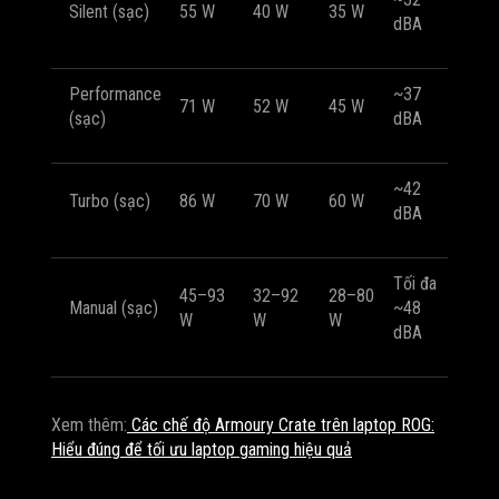
Silent (sạc)
55 W
40 W
35 W
dBA
Performance
~37
71 W
52 W
45 W
(sạc)
dBA
~42
Turbo (sạc)
86 W
70 W
60 W
dBA
Tối đa
45–93
32–92
28–80
Manual (sạc)
~48
W
W
W
dBA
Xem thêm:
Các chế độ Armoury Crate trên laptop ROG:
Hiểu đúng để tối ưu laptop gaming hiệu quả