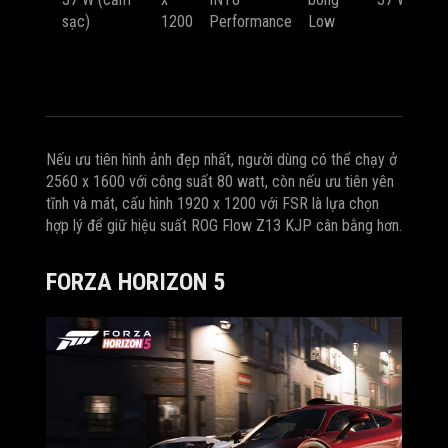
4
sạc)
1200
Performance
Low
F
ổ
đ
Nếu ưu tiên hình ảnh đẹp nhất, người dùng có thể chạy ở
2560 x 1600 với công suất 80 watt, còn nếu ưu tiên yên
tĩnh và mát, cấu hình 1920 x 1200 với FSR là lựa chọn
hợp lý để giữ hiệu suất ROG Flow Z13 KJP cân bằng hơn.
FORZA HORIZON 5