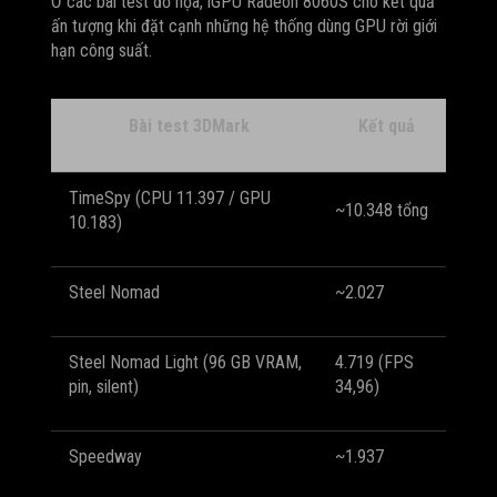
Ở các bài test đồ họa, iGPU Radeon 8060S cho kết quả
ấn tượng khi đặt cạnh những hệ thống dùng GPU rời giới
hạn công suất.
Bài test 3DMark
Kết quả
TimeSpy (CPU 11.397 / GPU
~10.348 tổng
10.183)
Steel Nomad
~2.027
Steel Nomad Light (96 GB VRAM,
4.719 (FPS
pin, silent)
34,96)
Speedway
~1.937