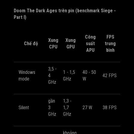
Doom The Dark Ages trên pin (benchmark Siege -
Part I)
Công
FPS
Xung
Xung
Chế độ
suất
trung
CPU
GPU
APU
bình
3,5 -
Windows
1 - 1,5
40 - 50
4
42 FPS
mode
GHz
W
GHz
gần
1,3 -
Silent
3
1,7
27 W
38 FPS
GHz
GHz
khoảng