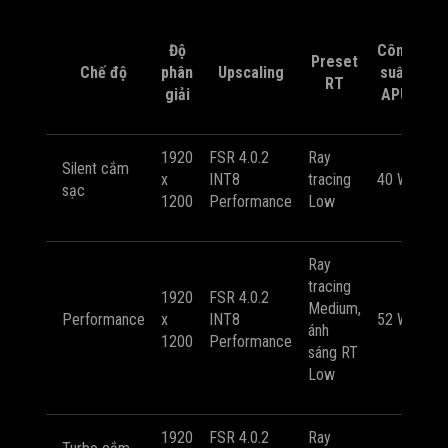
Độ
Công
F
Preset
Chế độ
phân
Upscaling
suất
tr
RT
giải
APU
b
1920
FSR 4.0.2
Ray
kh
Silent cắm
x
INT8
tracing
40 W
55
sạc
1200
Performance
Low
FP
Ray
tracing
1920
FSR 4.0.2
kh
Medium,
Performance
x
INT8
52 W
61
ánh
1200
Performance
FP
sáng RT
Low
1920
FSR 4.0.2
Ray
kh