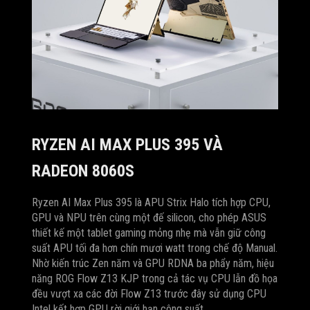
RYZEN AI MAX PLUS 395 VÀ
RADEON 8060S
Ryzen AI Max Plus 395 là APU Strix Halo tích hợp CPU,
GPU và NPU trên cùng một đế silicon, cho phép ASUS
thiết kế một tablet gaming mỏng nhẹ mà vẫn giữ công
suất APU tối đa hơn chín mươi watt trong chế độ Manual.
Nhờ kiến trúc Zen năm và GPU RDNA ba phẩy năm, hiệu
năng ROG Flow Z13 KJP trong cả tác vụ CPU lẫn đồ họa
đều vượt xa các đời Flow Z13 trước đây sử dụng CPU
Intel kết hợp GPU rời giới hạn công suất.