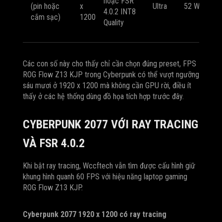
hoặc FSR
(pin hoặc
x
Ultra
52 W
65
4.0.2 INT8
cắm sạc)
1200
FP
Quality
Các con số này cho thấy chỉ cần chọn đúng preset, FPS
ROG Flow Z13 KJP trong Cyberpunk có thể vượt ngưỡng
sáu mươi ở 1920 x 1200 mà không cần GPU rời, điều ít
thấy ở các hệ thống dùng đồ họa tích hợp trước đây.
CYBERPUNK 2077 VỚI RAY TRACING
VÀ FSR 4.0.2
Khi bật ray tracing, Wccftech vẫn tìm được cấu hình giữ
khung hình quanh 60 FPS với hiệu năng laptop gaming
ROG Flow Z13 KJP.
Cyberpunk 2077 1920 x 1200 có ray tracing