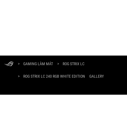
ASUS
Footer
>
GAMING LÀM MÁT
>
ROG STRIX LC
>
ROG STRIX LC 240 RGB WHITE EDITION
GALLERY
NHẬN CÁC ƯU ĐÃI MỚI NHẤT VÀ NHIỀU HƠN NỮA
ĐĂNG KÝ
GIỚI THIỆU VỀ ROG