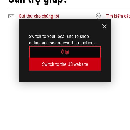
Gửi thư cho chúng tôi
Tìm kiếm các
Switch to your local site to shop
online and see relevant promotions.
Ở lại
Switch to the US website