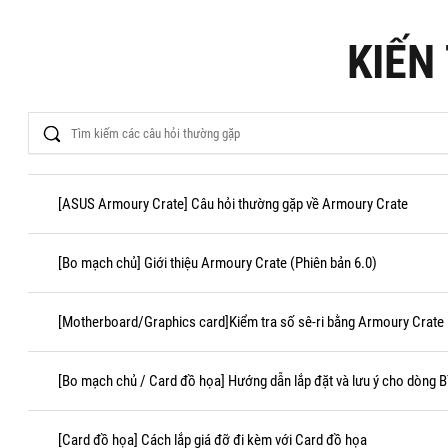
KIẾN
Search
[ASUS Armoury Crate] Câu hỏi thường gặp về Armoury Crate
[Bo mạch chủ] Giới thiệu Armoury Crate (Phiên bản 6.0)
[Motherboard/Graphics card]Kiểm tra số sê-ri bằng Armoury Crate
[Bo mạch chủ / Card đồ họa] Hướng dẫn lắp đặt và lưu ý cho dòng 
[Card đồ họa] Cách lắp giá đỡ đi kèm với Card đồ họa