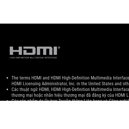
Disclaimer
The terms HDMI and HDMI High-Definition Multimedia Interface
HDMI Licensing Administrator, Inc. in the United States and oth
Các thuật ngữ HDMI, HDMI High-Definition Multimedia Interfa
thương mại hoặc nhãn hiệu thương mại đã đăng ký của HDMI Lic
Các sản phẩm do Ủy ban Truyền thông Liên bang và Công nghi
Vui lòng truy cập các trang web của ASUS Hoa Kỳ và ASUS Cana
Tất cả các thông số có thể thay đổi mà không có thông báo. Vui
cung cấp. Các sản phẩm có thể không có trên tất cả các thị trư
Thuật và tính năng khác nhau theo model sản phẩm và mọi hình