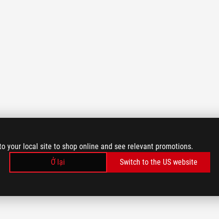
to your local site to shop online and see relevant promotions.
Ở lại
Switch to the US website