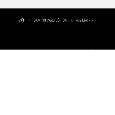
>
GAMING CARD ĐỒ HỌA
>
ROG MATRIX
GIỚI THIỆU VỀ ROG
PRODUCT GUIDE
HỖ TRỢ
TRA
Công Ty TNHH Công Nghệ Asus (Việt Nam)
Địa chỉ: 285 Cách Mạng Tháng Tám, Phường 12, Quận 10, Thành phố 
Giấy chứng nhận đăng ký doanh nghiệp số 0304965680 do Sở Kế hoạ
Điện thoại: 1800 65 88
Giấy phép kinh doanh hoạt động mua bán hàng hóa và các hoạt động