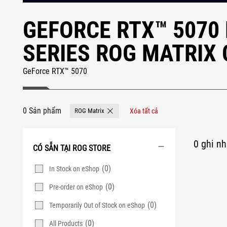
GEFORCE RTX™ 5070
SERIES ROG MATRIX
GeForce RTX™ 5070
0 Sản phẩm
ROG Matrix
Xóa tất cả
Remove ROG Matrix
0 ghi nh
CÓ SẴN TẠI ROG STORE
(0)
In Stock on eShop
(0)
Pre-order on eShop
(0)
Temporarily Out of Stock on eShop
(0)
All Products