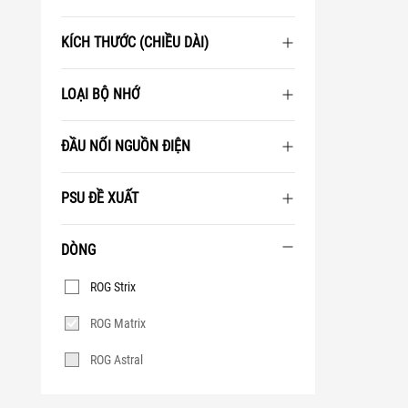
KÍCH THƯỚC (CHIỀU DÀI)
LOẠI BỘ NHỚ
ĐẦU NỐI NGUỒN ĐIỆN
PSU ĐỀ XUẤT
DÒNG
Dòng
ROG Strix
ROG Matrix
ROG Astral