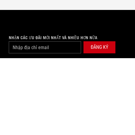
NHẬN CÁC ƯU ĐÃI MỚI NHẤT VÀ NHIỀU HƠN NỮA
ĐĂNG KÝ
facebook
tiktok
youtube
instagram
twitter
 thương TP. Hồ Chí Minh cấp lần đầu ngày 24/01/2019.