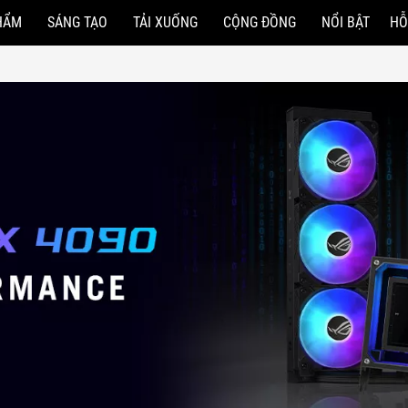
HẨM
SÁNG TẠO
TẢI XUỐNG
CỘNG ĐỒNG
NỔI BẬT
HỖ