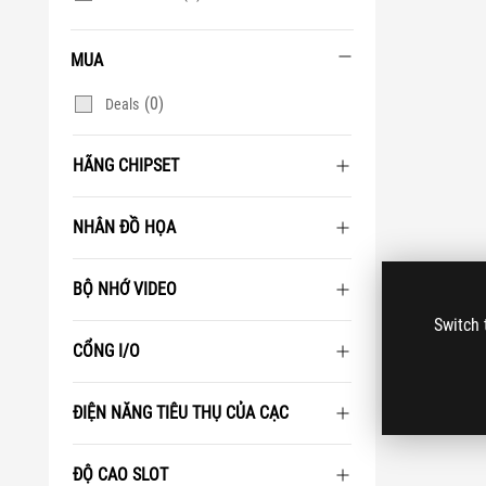
MUA
(0)
Deals
HÃNG CHIPSET
NHÂN ĐỒ HỌA
BỘ NHỚ VIDEO
Switch 
CỔNG I/O
ĐIỆN NĂNG TIÊU THỤ CỦA CẠC
ĐỘ CAO SLOT