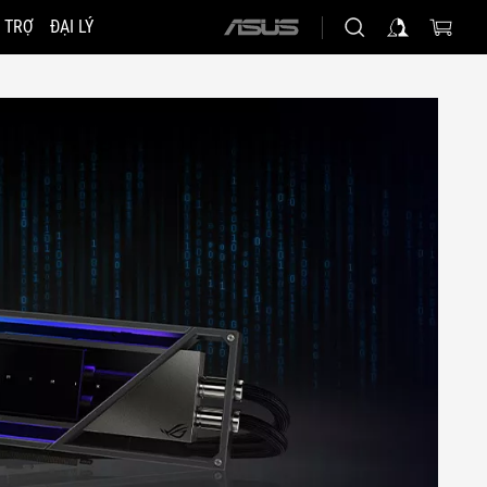
 TRỢ
ĐẠI LÝ
ASUS
home
logo