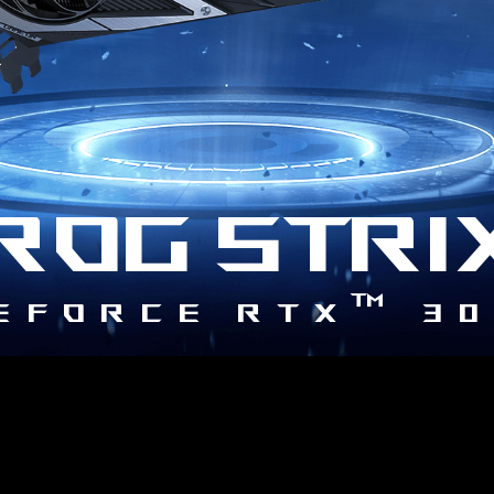
ROG STRI
™
eForce RTX
30