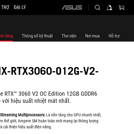
 TRỢ
ĐẠI LÝ
ASUS
home
logo
nh năng
Thông số kỹ thuật
Thư viện
Nơi mua
Hỗ trợ
IX-RTX3060-O12G-V2-
ce RTX™ 3060 V2 OC Edition 12GB GDDR6
 với hiệu suất nhiệt mát nhất.
treaming Multiprocessors:
Là nền tảng cho GPU nhanh nhất,
rên thế giới, Ampere SM hoàn toàn mới mang lại thông lượng
à cải thiện hiệu suất điện năng.