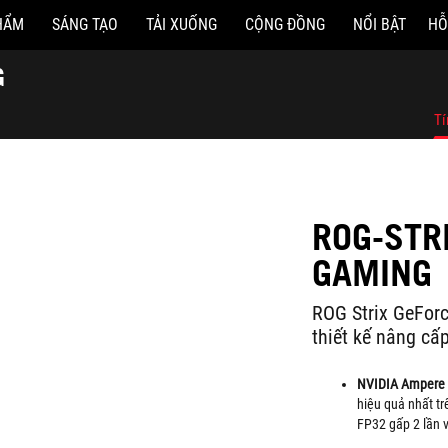
HẨM
SÁNG TẠO
TẢI XUỐNG
CỘNG ĐỒNG
NỔI BẬT
HỖ
G
Tí
ROG-STR
GAMING
ROG Strix GeFor
thiết kế nâng cấp
NVIDIA Ampere S
hiệu quả nhất t
FP32 gấp 2 lần v