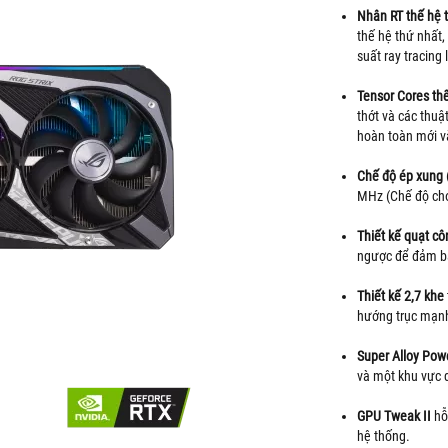
Nhân RT thế hệ t
thế hệ thứ nhất,
suất ray tracing
Tensor Cores thế
thớt và các thuậ
hoàn toàn mới v
Chế độ ép xung 
MHz (Chế độ ch
Thiết kế quạt cô
ngược để đảm bả
Thiết kế 2,7 khe
hướng trục mạn
Super Alloy Powe
và một khu vực du
GPU Tweak II
hỗ 
hệ thống.