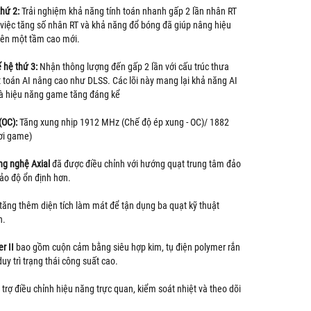
hứ 2:
Trải nghiệm khả năng tính toán nhanh gấp 2 lần nhân RT
 việc tăng số nhân RT và khả năng đổ bóng đã giúp nâng hiệu
 lên một tầm cao mới.
 hệ thứ 3:
Nhận thông lượng đến gấp 2 lần với cấu trúc thưa
t toán AI nâng cao như DLSS. Các lõi này mang lại khả năng AI
à hiệu năng game tăng đáng kể
(OC):
Tăng xung nhịp 1912 MHz (Chế độ ép xung - OC)/ 1882
ơi game)
ng nghệ Axial
đã được điều chỉnh với hướng quạt trung tâm đảo
o độ ổn định hơn.
tăng thêm diện tích làm mát để tận dụng ba quạt kỹ thuật
h.
r II
bao gồm cuộn cảm bằng siêu hợp kim, tụ điện polymer rắn
y trì trạng thái công suất cao.
trợ điều chỉnh hiệu năng trực quan, kiểm soát nhiệt và theo dõi