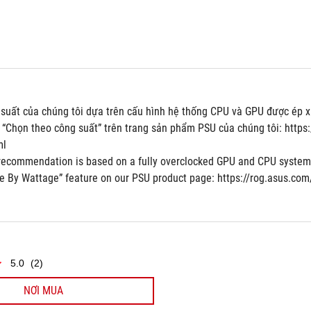
 suất của chúng tôi dựa trên cấu hình hệ thống CPU và GPU được ép xu
 “Chọn theo công suất” trên trang sản phẩm PSU của chúng tôi: http
ml
recommendation is based on a fully overclocked GPU and CPU system co
e By Wattage” feature on our PSU product page: https://rog.asus.c
5.0
(2)
NƠI MUA