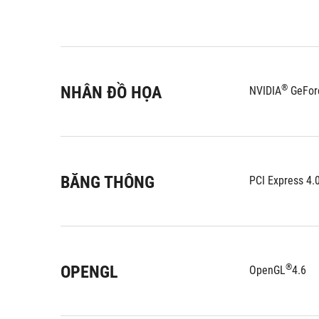
NHÂN ĐỒ HỌA
®
NVIDIA
 GeFor
BĂNG THÔNG
PCI Express 4.
OPENGL
®
OpenGL
4.6