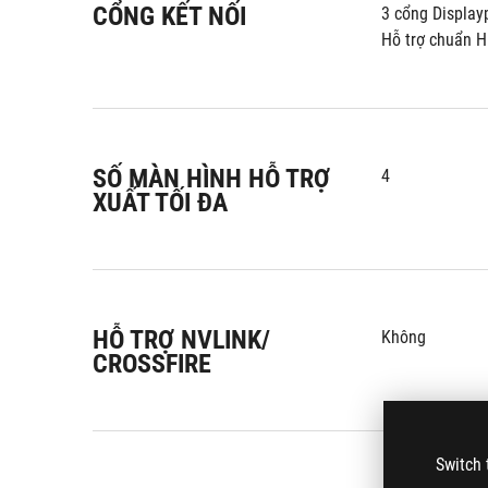
CỔNG KẾT NỐI
3 cổng Display
Hỗ trợ chuẩn H
SỐ MÀN HÌNH HỖ TRỢ
4
XUẤT TỐI ĐA
HỖ TRỢ NVLINK/
Không
CROSSFIRE
Switch 