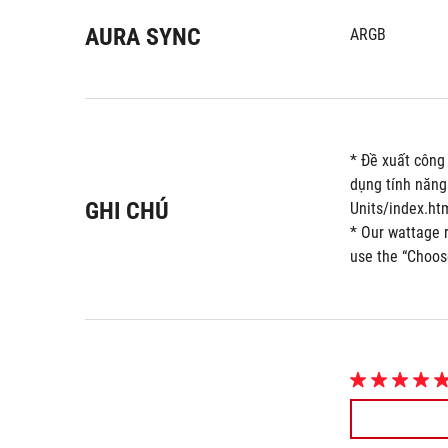
AURA SYNC
ARGB
* Đề xuất công
dụng tính năng
GHI CHÚ
Units/index.ht
* Our wattage 
use the “Choos
5.0
trong
số
5