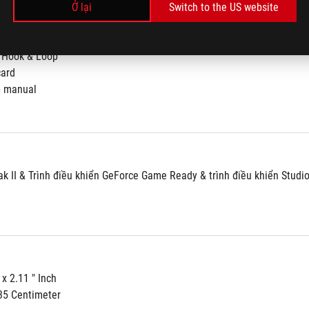
 gài Velcro ROG 
Ở lại
Switch to the US website
ớng dẫn thiết lập nhanh
 Hook & Loop
card
p manual
 II & Trình điều khiển GeForce Game Ready & trình điều khiển Studio:
 x 2.11 " Inch
.35 Centimeter