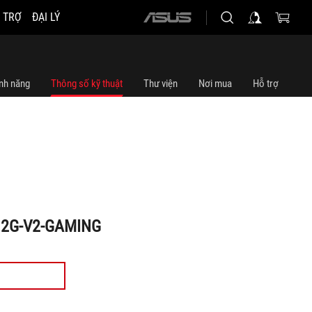
 TRỢ
ĐẠI LÝ
ASUS
home
logo
nh năng
Thông số kỹ thuật
Thư viện
Nơi mua
Hỗ trợ
12G-V2-GAMING