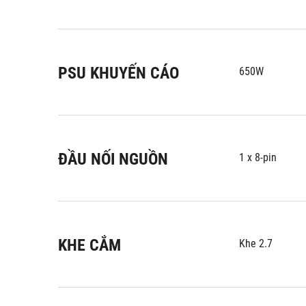
PSU KHUYẾN CÁO
650W
ĐẦU NỐI NGUỒN
1 x 8-pin
KHE CẮM
Khe 2.7