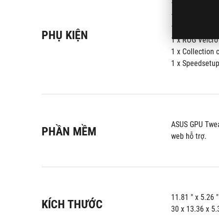
1 x Vòng & Móc
1 x thẻ sưu tập
1 x Tài liệu Hư
PHỤ KIỆN
1 x ROG Velcro
1 x Collection 
1 x Speedsetu
ASUS GPU Tweak
PHẦN MỀM
web hỗ trợ.
11.81 " x 5.26 "
KÍCH THƯỚC
30 x 13.36 x 5