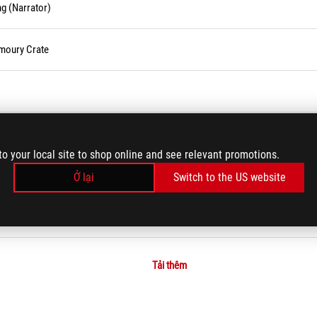
g (Narrator)
rmoury Crate
Effects?
to your local site to shop online and see relevant promotions.
ID)
Ở lại
Switch to the US website
Tải thêm