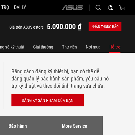
 TRỢ
ĐẠI LÝ
ASUS
home
logo
5.090.000 ₫
Giá trên ASUS estore
NHẬN THÔNG BÁO
ng số kỹ thuật
Giải thưởng
Thư viện
Nơi mua
Hỗ trợ
Bằng cách đăng ký thiết bị, bạn có thể dễ
dàng quản lý bảo hành sản phẩm, yêu cầu hỗ
trợ kỹ thuật và theo dõi tình trạng sửa chữa.
ĐĂNG KÝ SẢN PHẨM CỦA BẠN
Bảo hành
More Service