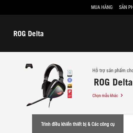
MUA HÀNG
SẢN P
Accessibility links
Skip to content
Accessibility Help
Skip to Menu
ASUS Footer
ROG Delta
-
Hỗ
trợ
Hỗ trợ sản phẩm ch
ROG Delta
Chọn mẫu khác
Trình điều khiển thiết bị & Các công cụ