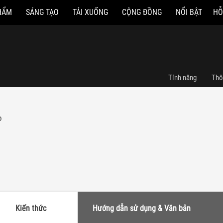
HẨM
SÁNG TẠO
TẢI XUỐNG
CỘNG ĐỒNG
NỔI BẬT
HỖ
Tính năng
Thô
o
Kiến thức
Hướng dẫn sử dụng & Văn bản