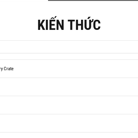
KIẾN THỨC
ry Crate