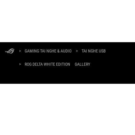
ASUS
Footer
>
GAMING TAI NGHE & AUDIO
>
TAI NGHE USB
>
ROG DELTA WHITE EDITION
GALLERY
NHẬN CÁC ƯU ĐÃI MỚI NHẤT VÀ NHIỀU HƠN NỮA
ĐĂNG KÝ
GIỚI THIỆU VỀ ROG
PRODUCT GUIDE