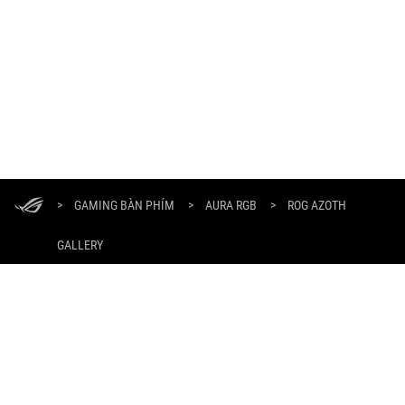
ASUS
Footer
>
GAMING BÀN PHÍM
>
AURA RGB
>
ROG AZOTH
GALLERY
NHẬN CÁC ƯU ĐÃI MỚI NHẤT VÀ NHIỀU HƠN NỮA
ĐĂNG KÝ
GIỚI THIỆU VỀ ROG