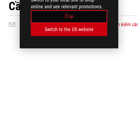
Cần trợ giúp?
online and see relevant promotions.
Ở lại
Gửi thư cho chúng tôi
Tìm kiếm các
Switch to the US website