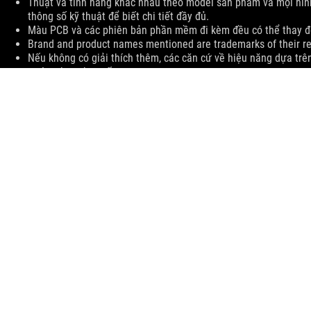
Thuật và tính năng khác nhau theo model sản phẩm và mọi hình
thông số kỹ thuật để biết chi tiết đầy đủ.
Màu PCB và các phiên bản phần mềm đi kèm đều có thể thay đ
Brand and product names mentioned are trademarks of their r
Nếu không có giải thích thêm, các căn cứ về hiệu năng dựa trên 
trường hợp thực tế.
Tốc độ truyền dữ liệu thực tế của USB 3.0, 3.1, 3.2 và / hoặc T
của thiết bị chủ, thuộc tính tệp và các yếu tố khác liên quan 
ASUS
Footer
>
GAMING BÀN PHÍM
>
AURA RGB
>
ROG STRIX SCOPE RX
SUPPORT
NHẬN CÁC ƯU ĐÃI MỚI NHẤT VÀ NHIỀU HƠN NỮA
ĐĂNG KÝ