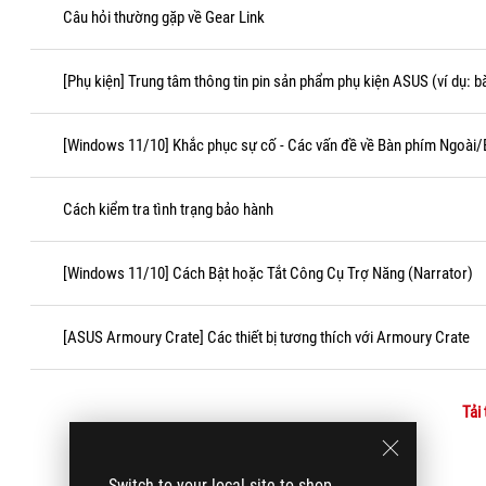
Câu hỏi thường gặp về Gear Link
[Phụ kiện] Trung tâm thông tin pin sản phẩm phụ kiện ASUS (ví dụ: 
[Windows 11/10] Khắc phục sự cố - Các vấn đề về Bàn phím Ngoài
Cách kiểm tra tình trạng bảo hành
[Windows 11/10] Cách Bật hoặc Tắt Công Cụ Trợ Năng (Narrator)
[ASUS Armoury Crate] Các thiết bị tương thích với Armoury Crate
Tải
Switch to your local site to shop