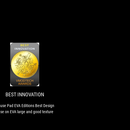
BEST
Mouse
INNOVATION
Pad
EVA
Editions
Best
BEST INNOVATION
Design
base
use Pad EVA Editions Best Design
on
se on EVA large and good texture
EVA
large
and