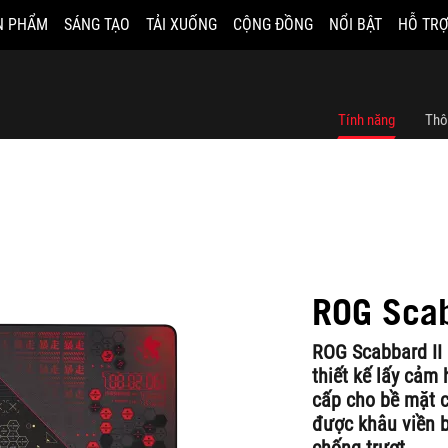
N PHẨM
SÁNG TẠO
TẢI XUỐNG
CỘNG ĐỒNG
NỔI BẬT
HỖ TRỢ
Tính năng
Thô
ROG Scab
ROG Scabbard II 
thiết kế lấy cảm
cấp cho bề mặt c
được khâu viền 
chống trượt.