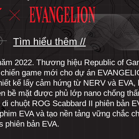
Tìm hiểu thêm //
năm 2022. Thương hiệu Republic of Ga
ị chiến game mới cho dự án EVANGELI
GELION
thiết kế lấy cảm hứng từ NERV và EVA,
ên bề mặt được phủ lớp nano chống th
n di chuột ROG Scabbard II phiên bản 
phim EVA và tạo nền tảng vững chắc c
s phiên bản EVA.