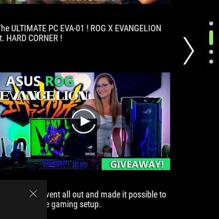
The ULTIMATE PC EVA-01 ! ROG X EVANGELION
This time
ft. HARD CORNER !
all-out.
play
ROG actually went all out and made it possible to
ゲーミ
create an entire gaming setup.
み出し
リオン