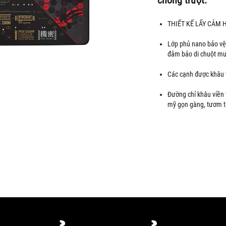
THIẾT KẾ LẤY CẢM 
Lớp phủ nano bảo vệ 
đảm bảo di chuột m
Các cạnh được khâu 
Đường chỉ khâu viền
mỹ gọn gàng, tươm t