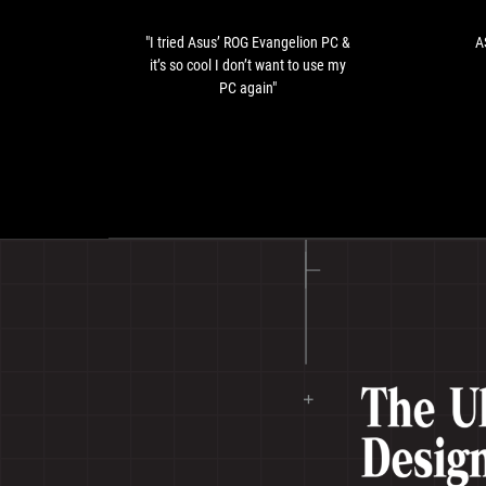
&
it’s
"I tried Asus’ ROG Evangelion PC &
A
so
it’s so cool I don’t want to use my
cool
PC again"
I
don’t
want
to
use
my
PC
again"