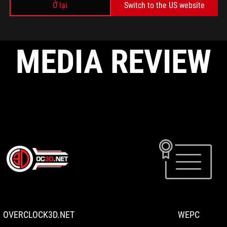
the EVA-02 collection, featuring top-of-the-range
Ở lại
Switch to the US website
components that make it possible to build an
absolutely insane machine, and we show you
everything!
MEDIA REVIEW
OVERCLOCK3D.NET
ASUS
ROG
X
Evangelion
OVERCLOCK3D.NET
WEPC
Project
EVA-