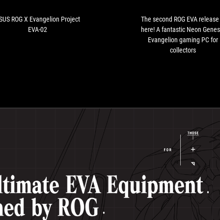
02
SUS ROG X Evangelion Project
The second ROG EVA release 
EVA-02
here! A fantastic Neon Genes
Evangelion gaming PC for
collectors