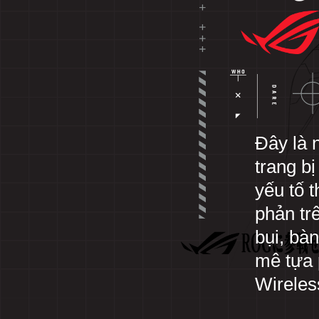
Đây là 
ROG
x
trang b
EVAN
yếu tố 
-
phản tr
Trang
bụi, bà
bị
mê tựa 
chiến
Wireles
game
EVA