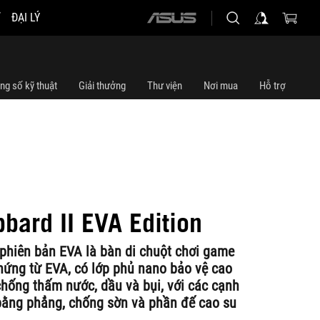
ĐẠI LÝ
ASUS
home
logo
ng số kỹ thuật
Giải thưởng
Thư viện
Nơi mua
Hỗ trợ
bard II EVA Edition
phiên bản EVA là bàn di chuột chơi game
 hứng từ EVA, có lớp phủ nano bảo vệ cao
hống thấm nước, dầu và bụi, với các cạnh
bằng phẳng, chống sờn và phần đế cao su