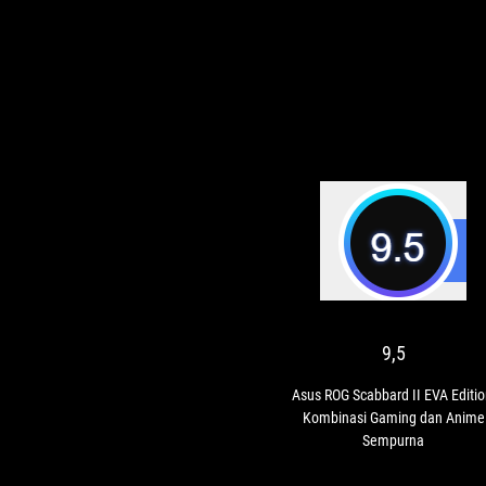
9,
As
RO
Sc
II
EV
9,5
Edi
Ko
Asus ROG Scabbard II EVA Editio
Ga
Kombinasi Gaming dan Anime
da
Sempurna
An
Se