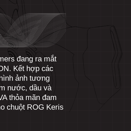
mers đang ra mắt
ON. Kết hợp các
 hình ảnh tương
ấm nước, dầu và
EVA thỏa mãn đam
ho chuột ROG Keris