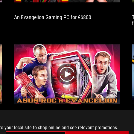
An Evangelion Gaming PC for €6800
play
We're back with Mathis and Gauthier from French
Hardware to build a full ASUS configuration on the
to your local site to shop online and see relevant promotions.
EVANGELION theme. The brand recently released