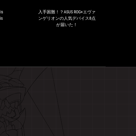
here!
エ
A
ヴ
is
入手困難！？ASUS ROG×エヴァ
Yo
fantastic
ァ
is
ンゲリオンの人気デバイス8点
gami
Neon
ン
が届いた！
But
Genesis
ゲ
them,
Evangelion
リ
divis
gaming
オ
PC
ン
for
の
collectors
人
気
デ
バ
イ
ス
8
点
が
届
い
た！