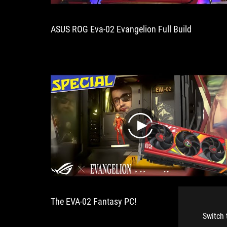
ASUS ROG Eva-02 Evangelion Full Build
play
The EVA-02 Fantasy PC!
Switch 