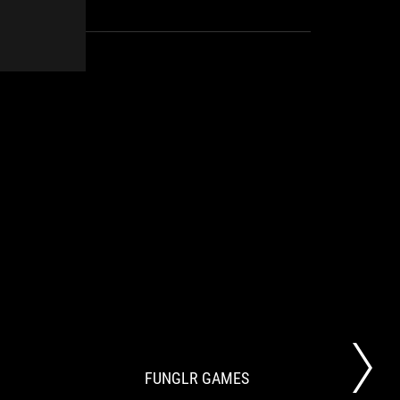
WEPC
FUNGLR
The
入
GAMES
second
手
ROG
困
EVA
難！？
FUNGLR GAMES
release
ASUS
is
ROG×