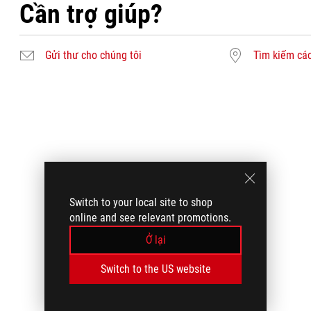
Cần trợ giúp?
Gửi thư cho chúng tôi
Tìm kiếm các
Switch to your local site to shop
online and see relevant promotions.
Ở lại
Switch to the US website