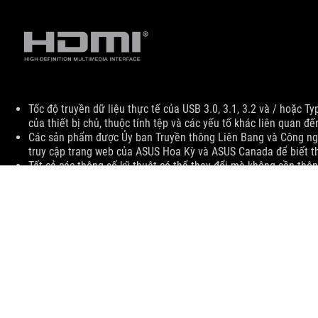
Disclaimer
Tốc độ truyền dữ liệu thực tế của USB 3.0, 3.1, 3.2 và / hoặc T
của thiết bị chủ, thuộc tính tệp và các yếu tố khác liên quan 
Các sản phẩm được Ủy ban Truyền thông Liên Bang và Công ngh
truy cập trang web của ASUS Hoa Kỳ và ASUS Canada để biết th
Tất cả các thông số kỹ thuật có thể thay đổi mà không cần thôn
xác. Các sản phẩm có thể không có sẵn ở tất cả các thị trường.
Thông số kỹ thuật và các tính năng khác nhau tùy theo mã sản 
tham khảo trang thông tin sản phẩm để biết đầy đủ chi tiết.
Màu sắc của bảng mạch in (PCB) và các phiên bản phần mềm đi
Tên của các thương hiệu và sản phẩm được đề cập là tên thươn
Trừ khi có tuyên bố khác, mọi số liệu công bố đều dựa trên hiệu 
huống thực tế.
Tốc độ truyền dữ liệu thực tế của USB 3.0, 3.1, 3.2 và / hoặc T
của thiết bị chủ, thuộc tính tệp và các yếu tố khác liên quan 
Hacsak másként nem jelezzük, az összes teljesítmény-érték elm