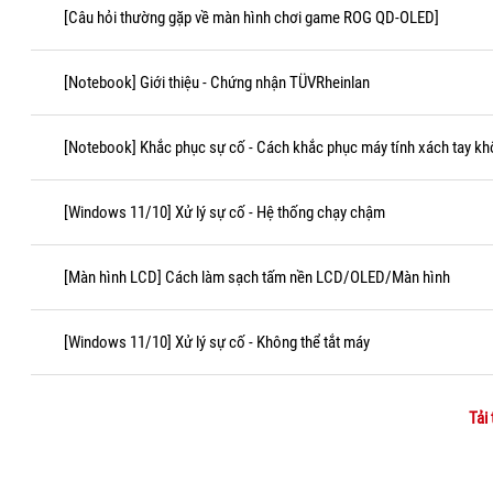
[Câu hỏi thường gặp về màn hình chơi game ROG QD-OLED]
[Notebook] Giới thiệu - Chứng nhận TÜVRheinlan
[Notebook] Khắc phục sự cố - Cách khắc phục máy tính xách tay kh
[Windows 11/10] Xử lý sự cố - Hệ thống chạy chậm
[Màn hình LCD] Cách làm sạch tấm nền LCD/OLED/Màn hình
[Windows 11/10] Xử lý sự cố - Không thể tắt máy
Tải