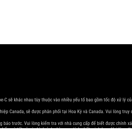
ype-C sẽ khác nhau tùy thuộc vào nhiều yếu tố bao gồm tốc độ xử lý của
iệp Canada, sẽ được phân phối tại Hoa Kỳ và Canada. Vui lòng truy
g báo trước. Vui lòng kiểm tra với nhà cung cấp để biết được chính xá
phẩm và tất cả các hình ảnh chỉ mang tính chất minh họa. Vui lòng th