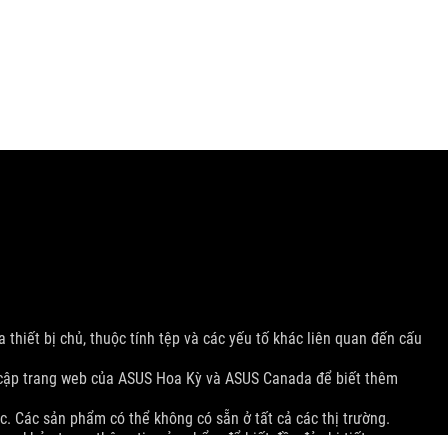
 thiết bị chủ, thuộc tính tệp và các yếu tố khác liên quan đến cấu
 cập trang web của ASUS Hoa Kỳ và ASUS Canada để biết thêm
c. Các sản phẩm có thể không có sẵn ở tất cả các thị trường.
am khảo trang thông tin sản phẩm để biết đầy đủ chi tiết.