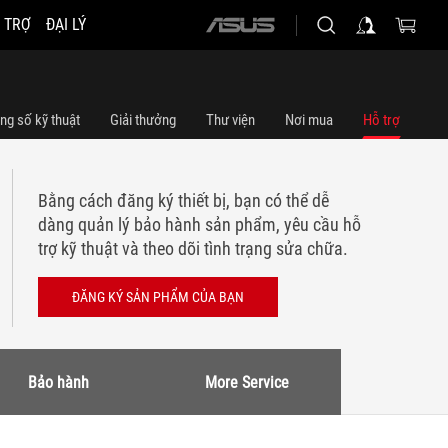
 TRỢ
ĐẠI LÝ
ASUS
home
logo
ng số kỹ thuật
Giải thưởng
Thư viện
Nơi mua
Hỗ trợ
Bằng cách đăng ký thiết bị, bạn có thể dễ
dàng quản lý bảo hành sản phẩm, yêu cầu hỗ
trợ kỹ thuật và theo dõi tình trạng sửa chữa.
ĐĂNG KÝ SẢN PHẨM CỦA BẠN
Bảo hành
More Service