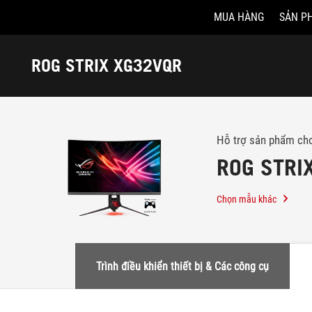
MUA HÀNG
SẢN P
Accessibility links
Skip to content
Accessibility Help
Skip to Menu
ASUS Footer
ROG STRIX XG32VQR
-
Hỗ
trợ
Hỗ trợ sản phẩm ch
ROG STRI
Chọn mẫu khác
Trình điều khiển thiết bị & Các công cụ