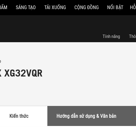
HẨM
SÁNG TẠO
TẢI XUỐNG
CỘNG ĐỒNG
NỔI BẬT
HỖ
Tính năng
Thô
o
X XG32VQR
Kiến thức
Hướng dẫn sử dụng & Văn bản