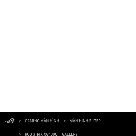
ASUS
Footer
>
GAMING MÀN HÌNH
>
MÀN HÌNH FILTER
>
ROG STRIX XG438Q
GALLERY