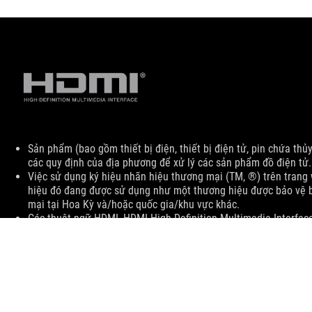
Disclaimer
Sản phẩm (bao gồm thiết bị điện, thiết bị điện tử, pin chứa thủ
các quy định của địa phương để xử lý các sản phẩm đồ điện tử.
Việc sử dụng ký hiệu nhãn hiệu thương mại (TM, ®) trên trang 
hiệu đó đang được sử dụng như một thương hiệu được bảo vệ b
mại tại Hoa Kỳ và/hoặc quốc gia/khu vực khác.
Các thuật ngữ HDMI, HDMI High-Definition Multimedia Interfa
thương mại hoặc nhãn hiệu thương mại đã đăng ký của HDMI Lic
Các sản phẩm do Ủy ban Truyền thông Liên bang và Công nghi
Vui lòng truy cập các trang web của ASUS Hoa Kỳ và ASUS Cana
Tất cả các thông số có thể thay đổi mà không có thông báo. Vui
cung cấp. Các sản phẩm có thể không có trên tất cả các thị trư
Thuật và tính năng khác nhau theo model sản phẩm và mọi hình