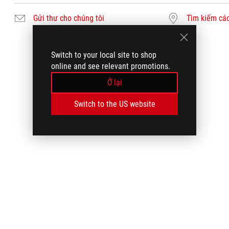
Gửi thư cho chúng tôi
Tìm kiếm các
Switch to your local site to shop
online and see relevant promotions.
Ở lại
Switch to the US website