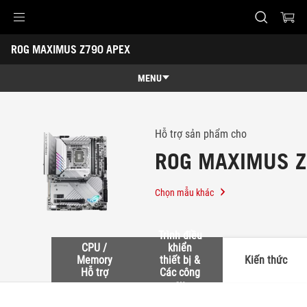
Accessibility links
ROG MAXIMUS Z790 APEX
Skip to content
Accessibility Help
Skip to Menu
ASUS Footer
-
Hỗ
MENU
trợ
Tính năng
Tính năng
Thông số kỹ thuật
Hỗ trợ sản phẩm cho
ROG MAXIMUS Z
Giải thưởng
Thư viện
Chọn mẫu khác
Nơi mua
Trình điều
Hỗ trợ
CPU /
khiển
Memory
thiết bị &
Kiến thức
Hỗ trợ
Các công
cụ