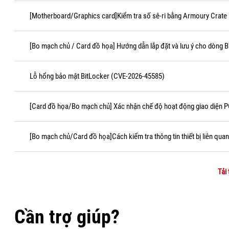
[Motherboard/Graphics card]Kiểm tra số sê-ri bằng Armoury Crate
[Bo mạch chủ / Card đồ họa] Hướng dẫn lắp đặt và lưu ý cho dòng 
Lỗ hổng bảo mật BitLocker (CVE-2026-45585)
[Card đồ họa/Bo mạch chủ] Xác nhận chế độ hoạt động giao diện P
[Bo mạch chủ/Card đồ họa]Cách kiểm tra thông tin thiết bị liên qu
Tải
Cần trợ giúp?