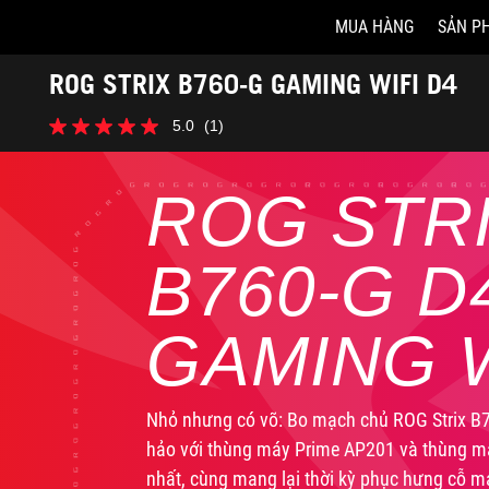
MUA HÀNG
SẢN P
Accessibility links
ROG STRIX B760-G GAMING WIFI D4
Skip to content
Accessibility Help
Skip to Menu
ASUS Footer
5.0
(1)
5.0
trong
số
ROG STR
5
sao.
1
đánh
B760-G D
giá
GAMING W
Nhỏ nhưng có võ: Bo mạch chủ ROG Strix B
hảo với thùng máy Prime AP201 và thùng m
nhất, cùng mang lại thời kỳ phục hưng cỗ m