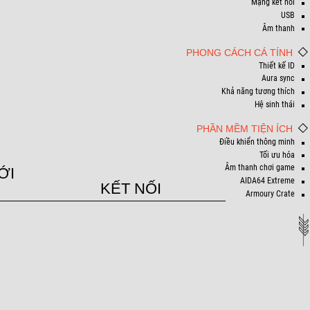
Mạng kết nối
USB
Âm thanh
PHONG CÁCH CÁ TÍNH
Thiết kế ID
Aura sync
Khả năng tương thích
Hệ sinh thái
PHẦN MỀM TIỆN ÍCH
Điều khiển thông minh
Tối ưu hóa
Âm thanh chơi game
ỚI
AIDA64 Extreme
KẾT NỐI
Armoury Crate
 KẾT NỐI