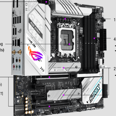
1
4
ng
 hệ
2
6)
ET]