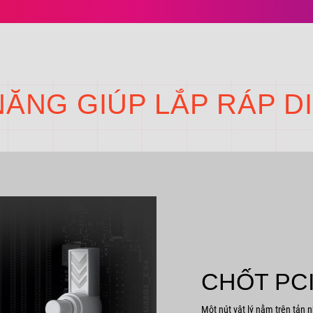
NĂNG GIÚP LẮP RÁP D
CHỐT PC
Một nút vật lý nằm trên tản 