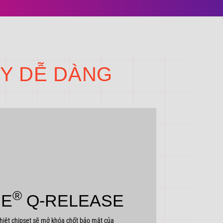
IY DỄ DÀNG
®
IE
Q-RELEASE
nhiệt chipset sẽ mở khóa chốt bảo mật của