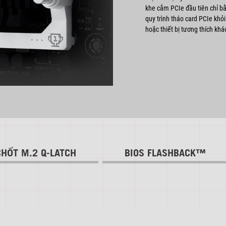
khe cắm PCIe đầu tiên chỉ b
quy trình tháo card PCIe khỏ
hoặc thiết bị tương thích khá
CHỐT M.2 Q-LATCH
BIOS FLASHBACK™