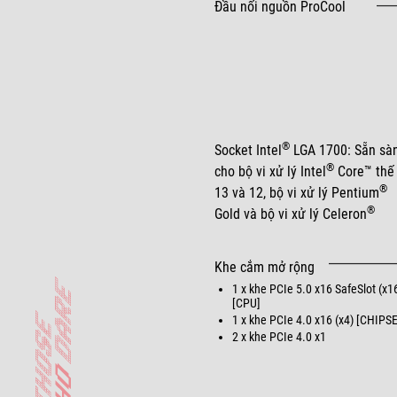
Đầu nối nguồn ProCool
®
Socket Intel
LGA 1700: Sẵn sà
®
cho bộ vi xử lý Intel
Core™ thế
®
13 và 12, bộ vi xử lý Pentium
®
Gold và bộ vi xử lý Celeron
Khe cắm mở rộng
1 x khe PCIe 5.0 x16 SafeSlot (x1
[CPU]
1 x khe PCIe 4.0 x16 (x4) [CHIPS
2 x khe PCIe 4.0 x1