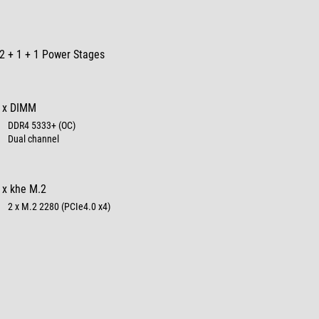
2 + 1 + 1 Power Stages
 x DIMM
DDR4 5333+ (OC)
Dual channel
 x khe M.2
2 x M.2 2280 (PCIe4.0 x4)