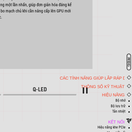
ằng một lần nhấn, giúp đơn giản hóa đáng kể
i bo mạch chủ khi cần nâng cấp lên GPU mới
c.
CÁC TÍNH NĂNG GIÚP LẮP RÁP DIY
THÔNG SỐ KỸ THUẬT
Q-LED
Dừng
HIỆU NĂNG
Bộ nhớ
Bộ lưu trữ
Tản nhiệt
KẾT NỐI
Hiệu năng khe PCIe