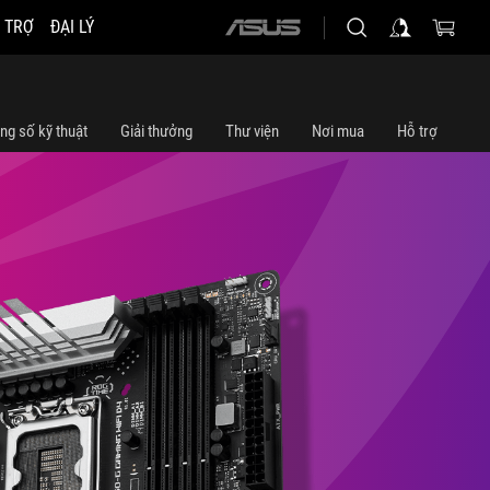
 TRỢ
ĐẠI LÝ
ASUS
home
logo
ng số kỹ thuật
Giải thưởng
Thư viện
Nơi mua
Hỗ trợ