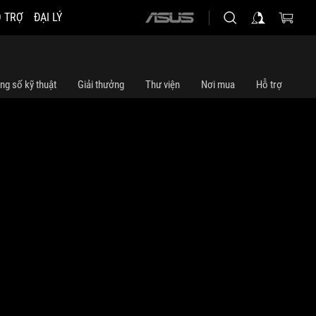
 TRỢ
ĐẠI LÝ
ASUS
home
logo
ng số kỹ thuật
Giải thưởng
Thư viện
Nơi mua
Hỗ trợ