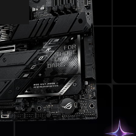
PCIe 5.0
Cổng USB
Âm thanh chuyên game
DỄ DÀNG TỰ LẮP PC DIY
BIOS
Q-Dashboard
UEFI BIOS
TIỆN ÍCH PHẦN MỀM
TURBOV CORE
ASUS GLIDE X
HWiNFO
ASUS DRIVERHUB
AIDA64 EXTREME
ARMOURY CRATE
CÁ NHÂN HÓA
Aura Sync
Tương thích
THƯ VIỆN HÌNH ẢNH