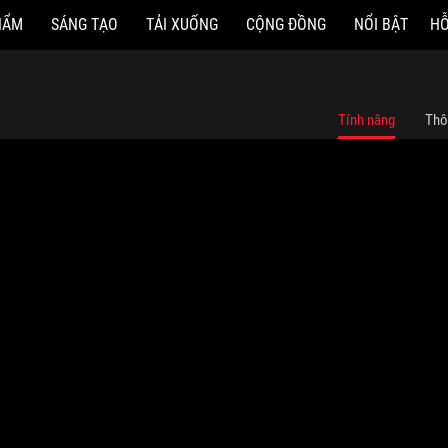
HẨM
SÁNG TẠO
TẢI XUỐNG
CỘNG ĐỒNG
NỔI BẬT
HỖ
Tính năng
Thô