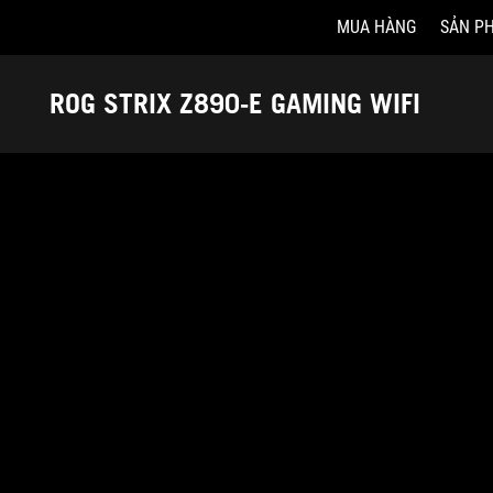
MUA HÀNG
SẢN P
Accessibility links
Skip to content
Accessibility Help
Skip to Menu
ASUS Footer
ROG STRIX Z890-E GAMING WIFI