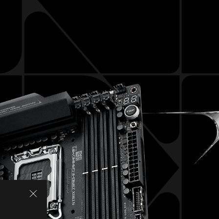
THÔNG SỐ KỸ THUẬT
ASUS AI INTELLIGENCE
AI OVERCLOCKING
AI COOLING
AI NETWORKING II
HIỆU NĂNG
Ép xung
Bộ nhớ
Giải pháp nguồn
Tản nhiệt
CỔNG KẾT NỐI DẪN ĐẦU
WiFi 7