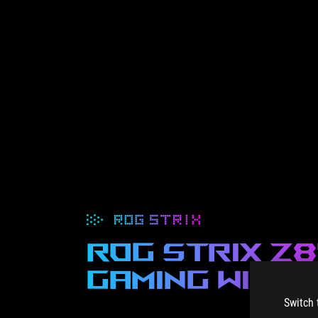
ROG STRIX Z
gaming wifi
Switch 