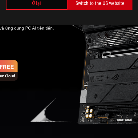
Ở lại
Switch to the US website
 Strix Z890-E Gaming WiFi
nderbolt™ 4, WiFi 7, khe cắm
ung cấp khả năng kết nối và
 và ứng dụng PC AI tiên tiến.