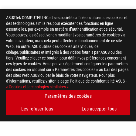
ASUSTek COMPUTER INC et ses sociétés affiliées utilisent des cookies et
des technologies similaires pour exécuter des fonctions en ligne
essentielles, par exemple en matière d’authentification et de sécurité.
Vous pouvez les désactiver en modifiant vos paramètres de cookies via
votre navigateur, mais cela peut affecter le fonctionnement de ce site
Web. En outre, ASUS utilise des cookies analytiques, de
ciblage/publicitaires et intégrés à des vidéos fournis par ASUS ou des
tiers. Veuillez cliquer ce bouton pour définir vos préférences concernant
ces types de cookies. Vous pouvez également configurer les paramètres
des cookies en cliquant sur « Paramètres des cookies » au bas des pages
des sites Web ASUS ou par le biais de votre navigateur. Pour plus
d'informations, veuillez visiter la page Politique de confidentialité ASUS -
« Cookies et technologies similaires »
.
Paramètres des cookies
Disclaimer
Cartes mères
Les termes HDMI, interface multimédia haute définition HDMI 
Les refuser tous
Les accepter tous
commerciales et des marques déposées de HDMI Licensing Admi
Le prix ASUS Store affiché est donné à titre indicatif et dépend
caractéristiques du produit et les accessoires présentés peuvent
des stocks.
Site ROG