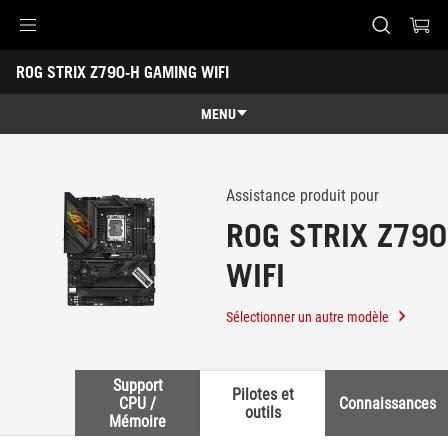
Accessibility links
ROG STRIX Z790-H GAMING WIFI
Aller au contenu
Accessibilité
Aller au Menu
Footer ASUS
-
Support
MENU
Caractéristiques
Caractéristiques
Caractéristiques techniques
Assistance produit pour
ROG STRIX Z79
Récompenses
WIFI
Galerie
Où acheter
Sélectionner un autre modèle
Support
Support
Pilotes et
CPU /
Connaissances
outils
Mémoire