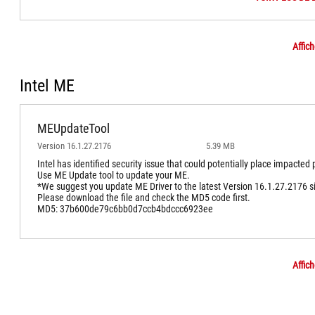
Affich
Intel ME
MEUpdateTool
Version 16.1.27.2176
5.39 MB
Intel has identified security issue that could potentially place impacted p
Use ME Update tool to update your ME.
*We suggest you update ME Driver to the latest Version 16.1.27.2176 s
Please download the file and check the MD5 code first.
MD5: 37b600de79c6bb0d7ccb4bdccc6923ee
Affich