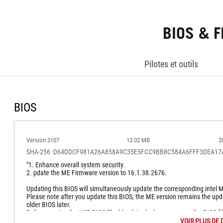
BIOS & 
Pilotes et outils
BIOS
Version 3107
13.02 MB
2
SHA-256 :D64DDCF981A26A858A9C35E5FCC9BB8C584A6FFF3DEA1
"1. Enhance overall system security.
2. pdate the ME Firmware version to 16.1.38.2676.
Updating this BIOS will simultaneously update the corresponding intel 
Please note after you update this BIOS, the ME version remains the upda
older BIOS later.
Before running the USB BIOS Flashback tool, please rename the BIOS f
VOIR PLUS DE 