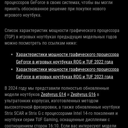
процессоров GeForce в своих системах, чтобы вы могли
принять обоснованное решение при покупке нового
игрового ноутбука.
Список характеристик мощности графического процессора
(TGP) в игровых ноутбуках предыдущих модельных годов
можно посмотреть по ссылкам ниже:
Характеристики мощности графического процессора
GeForce в игровых ноутбуках ROG и TUF 2022 года
Характеристики мощности графического процессора
GeForce в игровых ноутбуках ROG и TUF 2023 года
В 2024 году мы представили полностью обновленные
модели ноутбуков
Zephyrus G14
и
Zephyrus G16
в
ультратонких корпусах, изготовленных методом
высокоточной фрезеровки, а также обновленные ноутбуки
Strix SCAR и Strix G с процессорами Intel 14-го поколения и
ноутбуки серии TUF Gaming, оснащенные дисплеями с
соотношением сторон 16:10. Если вас интересуют модели