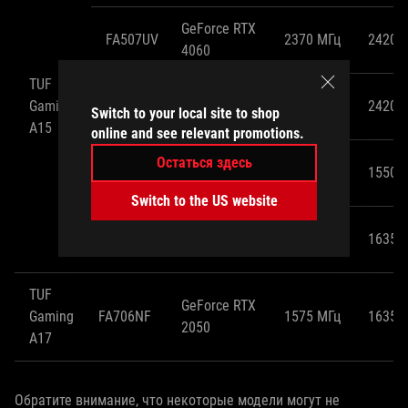
GeForce RTX
FA507UV
2370 МГц
2420 
4060
TUF
GeForce RTX
Gaming
FA507UU
2370 МГц
2420 
Switch to your local site to shop
4050
A15
online and see relevant promotions.
GeForce RTX
Остаться здесь
FA506NC
1500 МГц
1550 
3050
Switch to the US website
GeForce RTX
FA506NF
1575 МГц
1635 
2050
TUF
GeForce RTX
Gaming
FA706NF
1575 МГц
1635 
2050
A17
Обратите внимание, что некоторые модели могут не