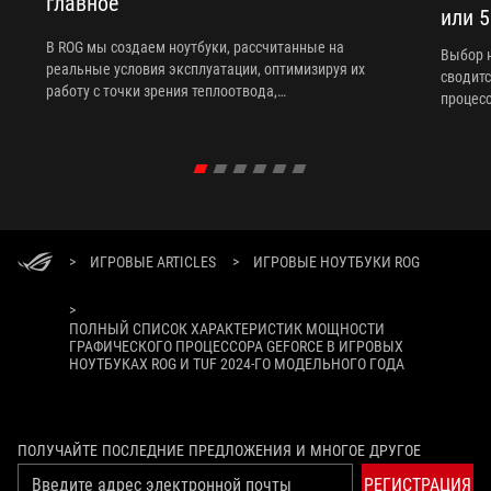
главное
или 
В ROG мы создаем ноутбуки, рассчитанные на
Выбор н
реальные условия эксплуатации, оптимизируя их
сводитс
работу с точки зрения теплоотвода,
процесс
транспортировки и адаптации к вашим игровым
обратит
предпочтениям.
ноутбук
>
ИГРОВЫЕ ARTICLES
>
ИГРОВЫЕ НОУТБУКИ ROG
>
ПОЛНЫЙ СПИСОК ХАРАКТЕРИСТИК МОЩНОСТИ
ГРАФИЧЕСКОГО ПРОЦЕССОРА GEFORCE В ИГРОВЫХ
НОУТБУКАХ ROG И TUF 2024-ГО МОДЕЛЬНОГО ГОДА
ПОЛУЧАЙТЕ ПОСЛЕДНИЕ ПРЕДЛОЖЕНИЯ И МНОГОЕ ДРУГОЕ
РЕГИСТРАЦИЯ