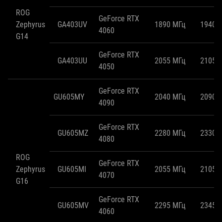
ROG
GeForce RTX
Zephyrus
GA403UV
1890 МГц
1940 
4060
G14
GeForce RTX
GA403UU
2055 МГц
2105 
4050
GeForce RTX
GU605MY
2040 МГц
2090 
4090
GeForce RTX
GU605MZ
2280 МГц
2330 
4080
ROG
GeForce RTX
Zephyrus
GU605MI
2055 МГц
2105 
4070
G16
GeForce RTX
GU605MV
2295 МГц
2345 
4060