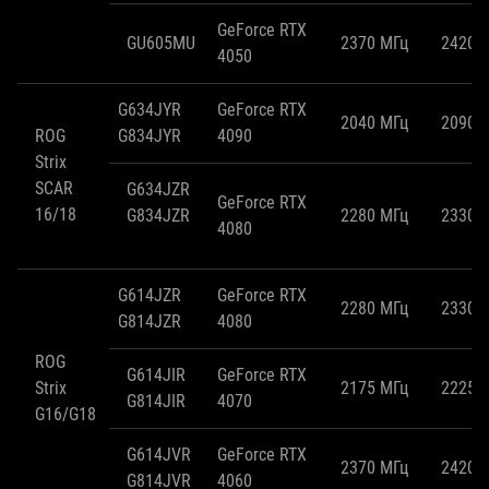
GeForce RTX
GU605MU
2370 МГц
2420 
4050
G634JYR
GeForce RTX
2040 МГц
2090 
ROG
G834JYR
4090
Strix
SCAR
G634JZR
GeForce RTX
16/18
G834JZR
2280 МГц
2330 
4080
G614JZR
GeForce RTX
2280 МГц
2330 
G814JZR
4080
ROG
G614JIR
GeForce RTX
Strix
2175 МГц
2225 
G814JIR
4070
G16/G18
G614JVR
GeForce RTX
2370 МГц
2420 
G814JVR
4060