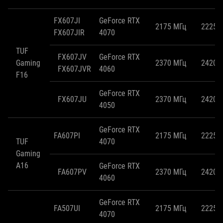
FX607JI
GeForce RTX
2175 МГц
2225 
FX607JIR
4070
TUF
FX607JV
GeForce RTX
Gaming
2370 МГц
2420 
FX607JVR
4060
F16
GeForce RTX
FX607JU
2370 МГц
2420 
4050
GeForce RTX
FA607PI
2175 МГц
2225 
TUF
4070
Gaming
A16
GeForce RTX
FA607PV
2370 МГц
2420 
4060
GeForce RTX
FA507UI
2175 МГц
2225 
4070