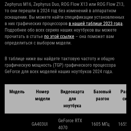
Zephyrus M16, Zephyrus Duo, ROG Flow X13 или ROG Flow Z13,
то они перешли в 2024 год без изменений в аппаратном
оснащении. Вы можете найти спецификации установленных
в них графических процессоров
в нашей таблице 2023 года
.
Подробнее обо всех сериях наших ноутбуков вы можете
прочитать в статье
по этой ссылке
– она поможет вам
определиться с выбором модели.
В таблице ниже вы найдете тактовую частоту и общую
графическую мощность (TGP) графического процессора
GeForce для всех моделей наших ноутбуков 2024 года.
Модель
Номер
Видеокарта
Базовый
Разг
модели
для
разгон
сис
ноутбука
R
GeForce RTX
GA403UI
1605 МГц
1655 
4070