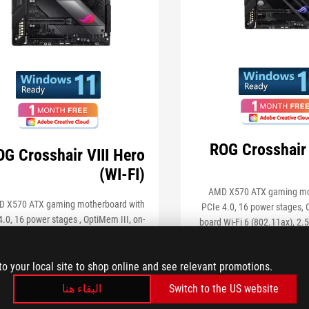
ROG Crosshair 
G Crosshair VIII Hero
(WI-FI)
AMD X570 ATX gaming mo
 X570 ATX gaming motherboard with
PCIe 4.0, 16 power stages, 
.0, 16 power stages , OptiMem III, on-
board Wi-Fi 6 (802.11ax), 2.
Wi-Fi 6 (802.11ax), 2.5 Gbps LAN, USB
USB 3.2, SATA, M.2 an
, SATA, M.2 and Aura Sync RGB lighting
to your local site to shop online and see relevant promotions.
البقاء هنا
Switch to the US website
أعرف أكثر
أعرف أكثر