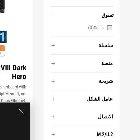
تسوق
(0)
Deals
سلسلة
منصة
VIII Dark
Hero
شريحة
therboard with
OptiMem III, on-
عامل الشكل
5 Gbps Ethernet,
d Aura Sync RGB
lighting
الاتصال
عرض أقل
M.2/U.2