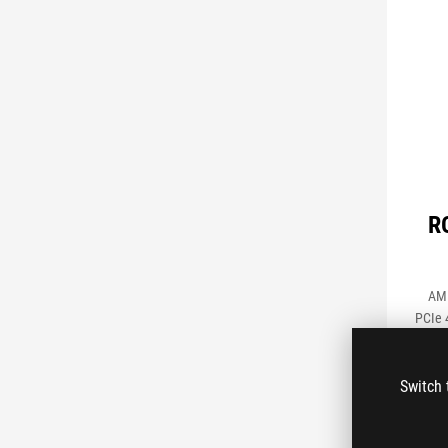
RO
AMD
PCIe 4
board 
3.2
Switch 