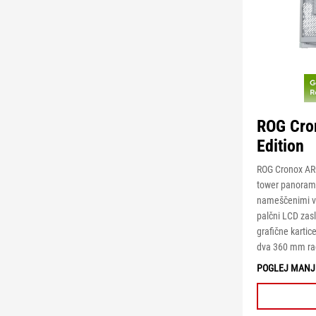
ROG Cro
Edition
ROG Cronox ARG
tower panoramsk
nameščenimi ven
palčni LCD zas
grafične kartic
dva 360 mm rad
POGLEJ MANJ