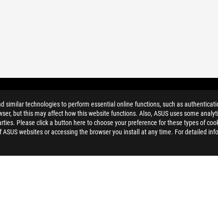
similar technologies to perform essential online functions, such as authenticat
ser, but this may affect how this website functions. Also, ASUS uses some analyti
ties. Please click a button here to choose your preference for these types of coo
of ASUS websites or accessing the browser you install at any time. For detailed inf
 DOSTOPNOST
PRIVACY POLICY
TERMS OF USE NOTICE
NASTAVITVE P