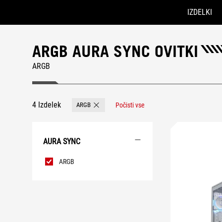
IZDELKI
Accessibility links
Preskoči na vsebino
Pomoč za dostopnost
Preskoči na meni
Noga ROG
ARGB AURA SYNC OVITKI
ARGB
4 Izdelek
ARGB
Počisti vse
Remove ARGB
AURA SYNC
AURA
ARGB
Sync