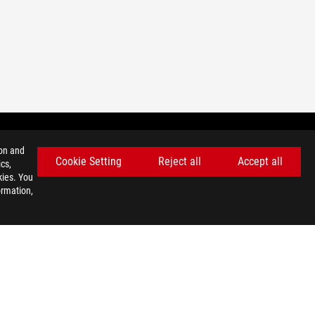
ion and
Cookie Setting
Reject all
Accept all
cs,
BODITE NA TEKOČEM Z NAJNOVEJŠIMI PONUDBAMI!
kies. You
ormation,
PRIJAVITE SE
facebook
twitter
discord
youtube
twitch
instagram
tiktok
threads
IŠKOTKOV
©ASUSTEK COMPUTER INC. VSE PRAVICE PRIDRŽANE.