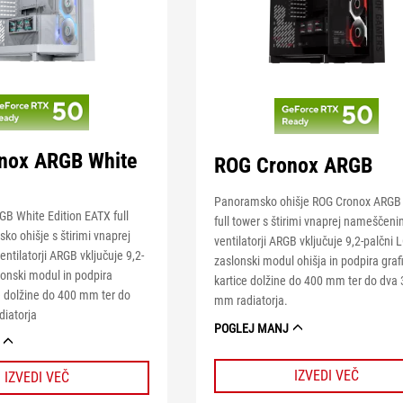
nox ARGB White
ROG Cronox ARGB
Panoramsko ohišje ROG Cronox ARGB
B White Edition EATX full
full tower s štirimi vnaprej nameščeni
o ohišje s štirimi vnaprej
ventilatorji ARGB vključuje 9,2-palčni 
tilatorji ARGB vključuje 9,2-
zaslonski modul ohišja in podpira graf
lonski modul in podpira
kartice dolžine do 400 mm ter do dva
e dolžine do 400 mm ter do
mm radiatorja.
iatorja
POGLEJ MANJ
IZVEDI VEČ
IZVEDI VEČ