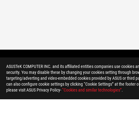
Noga
ROG
>
GAMING OVITKI FILTER
ASUSTeK COMPUTER INC. and its affiliated entities companies use cookies and 
security. You may disable these by changing your cookies setting through brow
targeting/adverting and video-embedded cookies provided by ASUS or third par
can also configure cookie settings by clicking “Cookie Settings” at the footer 
please visit ASUS Privacy Policy-
“Cookies and similar technologies”
.
O ROG-U
DOMAČA STRAN
NEWSROOM
POMOČ ZA
Slovenia/Slovenian