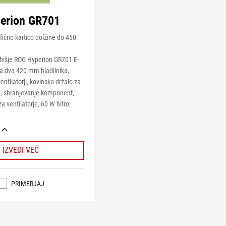
erion GR701
ično kartico dolžine do 460
hišje ROG Hyperion GR701 E-
a dva 420 mm hladilnika,
entilatorji, kovinsko držalo za
co, shranjevanje komponent,
a ventilatorje, 60 W hitro
IZVEDI VEČ
PRIMERJAJ