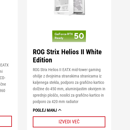
ROG Strix Helios II White
Edition
 EATX
ROG Strix Helios II EATX mid-tower gaming
mi
ohišje z dvojnima stranskima stranicama iz
LCD-
kaljenega stekla, podporo za grafično kartico
ične
dolžine do 450 mm, aluminijastim okvirjem in
 360
sprednjo ploščo, nosilci za grafično kartico in
podporo za 420 mm radiator
POGLEJ MANJ
IZVEDI VEČ