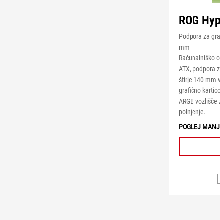
ROG Hyp
Podpora za graf
mm
Računalniško o
ATX, podpora z
štirje 140 mm v
grafično karti
ARGB vozlišče z
polnjenje.
POGLEJ MANJ