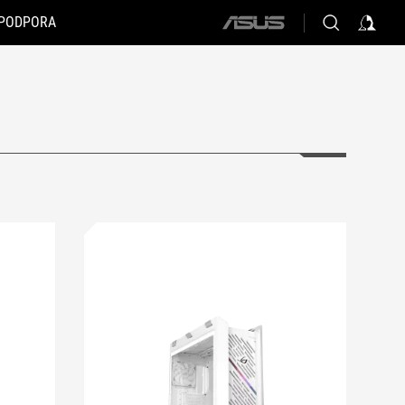
PODPORA
ASUS
home
logo