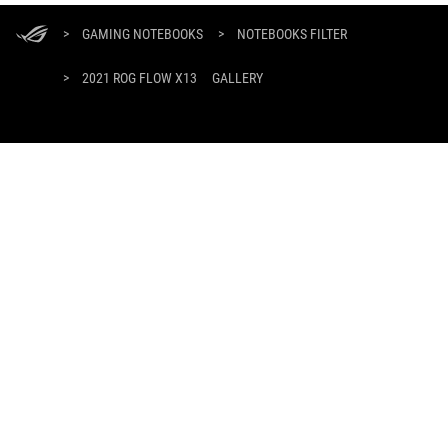
ASUS
Footer
>
GAMING NOTEBOOKS
>
NOTEBOOKS FILTER
>
2021 ROG FLOW X13
GALLERY
OBTÉN LAS ÚLTIMAS OFERTAS Y MÁS
REGÍSTRATE
ABOUT ROG
HOME
NEWSROOM
instagram
facebook
tiktok