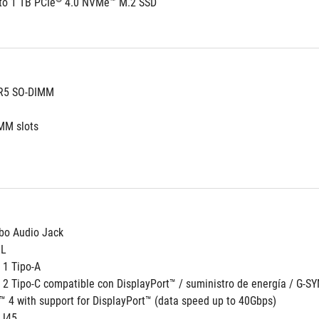
o 1 TB PCIe
 4.0 NVMe™ M.2 SSD
DR5 SO-DIMM
MM slots
o Audio Jack
RL
 1 Tipo-A
 2 Tipo-C compatible con DisplayPort™ / suministro de energía / G-S
™ 4 with support for DisplayPort™ (data speed up to 40Gbps)
RJ45