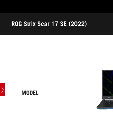
Accessibility links
Saltar al contenido
Ayuda sobre accesibilidad
Ir al menú
ASUS Footer
ROG Strix Scar 17 SE (2022)
-
Especificaciones
técnicas
MODEL