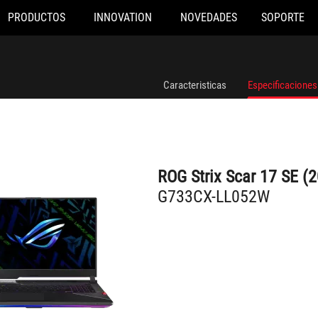
PRODUCTOS
INNOVATION
NOVEDADES
SOPORTE
G733CX-LL052W
Caracteristicas
Especificaciones
ROG Strix Scar 17 SE (
G733CX-LL052W