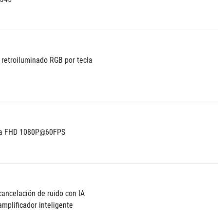
t retroiluminado RGB por tecla
na FHD 1080P@60FPS
cancelación de ruido con IA
mplificador inteligente