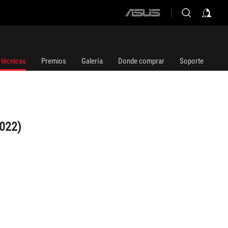
ASUS
home
logo
 técnicas
Premios
Galería
Donde comprar
Soporte
2022)