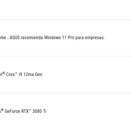
me - ASUS recomienda Windows 11 Pro para empresas.
®
el
 Core™ i9 12ma Gen 	
®
A
 GeForce RTX™ 3080 Ti 