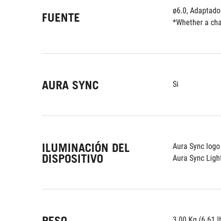
ø6.0, Adaptado
FUENTE
*Whether a char
AURA SYNC
Si
ILUMINACIÓN DEL
Aura Sync logo
DISPOSITIVO
Aura Sync Ligh
PESO
3.00 Kg (6.61 l