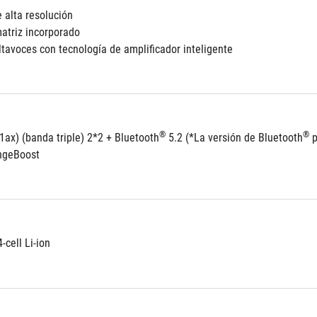
e alta resolución
atriz incorporado
ltavoces con tecnología de amplificador inteligente
®
®
1ax) (banda triple) 2*2 + Bluetooth
 5.2 (*La versión de Bluetooth
 
angeBoost
-cell Li-ion