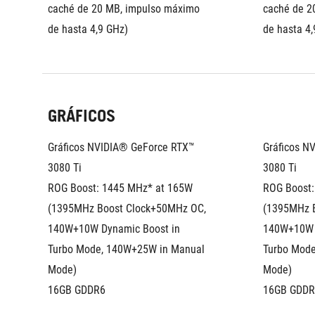
caché de 20 MB, impulso máximo 
caché de 2
de hasta 4,9 GHz)
de hasta 4,
GRÁFICOS
Gráficos NVIDIA® GeForce RTX™ 
Gráficos N
3080 Ti 
3080 Ti 
ROG Boost: 1445 MHz* at 165W 
ROG Boost:
(1395MHz Boost Clock+50MHz OC, 
(1395MHz B
140W+10W Dynamic Boost in 
140W+10W D
Turbo Mode, 140W+25W in Manual 
Turbo Mode
Mode)
Mode)
16GB GDDR6
16GB GDDR