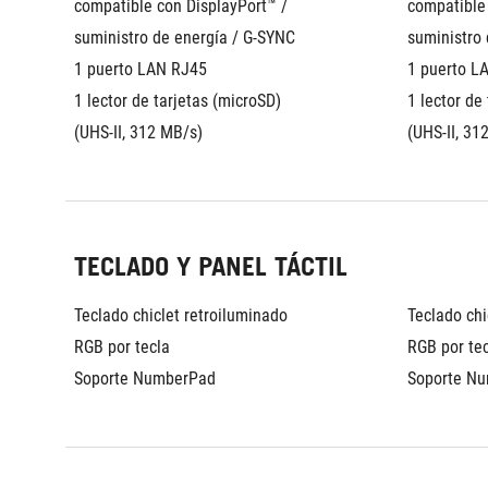
compatible con DisplayPort™ / 
compatible 
suministro de energía / G-SYNC
suministro
1 puerto LAN RJ45
1 puerto L
1 lector de tarjetas (microSD) 
1 lector de 
(UHS-II, 312 MB/s)
(UHS-II, 31
TECLADO Y PANEL TÁCTIL
Teclado chiclet retroiluminado 
Teclado chi
RGB por tecla
RGB por te
Soporte NumberPad
Soporte N