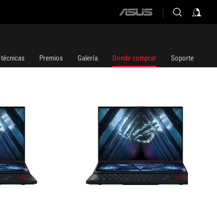
ASUS
GX650RX-LO189W
home
logo
 técnicas
Premios
Galería
Donde comprar
Soporte