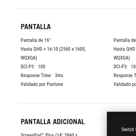
PANTALLA
Pantalla de 16"
Pantalla de
Hasta QHD + 16:10 (2560 x 1600, 
Hasta QHD +
WQXGA)
WQXGA)
DCI-P3:
100
DCI-P3:
10
Response Time:
3ms
Response T
Validado por Pantone
Validado p
PANTALLA ADICIONAL
Switch 
ScreenPad™ Plus (14" 3840 x 
ScreenPad™ 