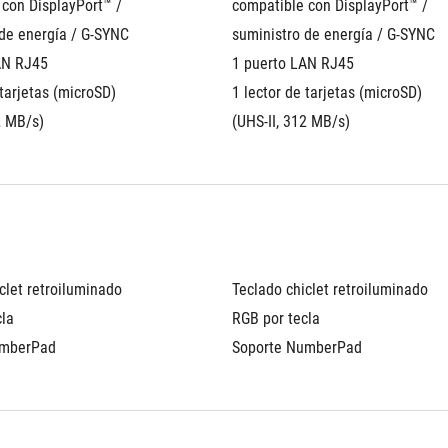
con DisplayPort™ / 
compatible con DisplayPort™ / 
 de energía / G-SYNC
suministro de energía / G-SYNC
AN RJ45
1 puerto LAN RJ45
tarjetas (microSD) 
1 lector de tarjetas (microSD) 
2 MB/s)
(UHS-II, 312 MB/s)
clet retroiluminado 
Teclado chiclet retroiluminado 
cla
RGB por tecla
umberPad
Soporte NumberPad