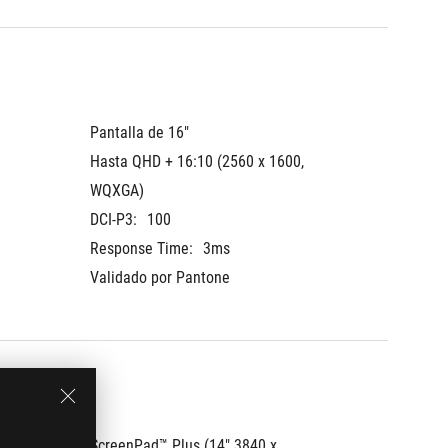
Pantalla de 16"
Hasta QHD + 16:10 (2560 x 1600, 
WQXGA)
DCI-P3:
100
Response Time:
3ms
Validado por Pantone
ScreenPad™ Plus (14" 3840 x 