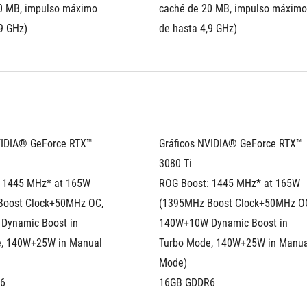
0 MB, impulso máximo 
caché de 20 MB, impulso máximo 
9 GHz)
de hasta 4,9 GHz)
VIDIA® GeForce RTX™ 
Gráficos NVIDIA® GeForce RTX™ 
3080 Ti 
 1445 MHz* at 165W 
ROG Boost: 1445 MHz* at 165W 
oost Clock+50MHz OC, 
(1395MHz Boost Clock+50MHz OC
ynamic Boost in 
140W+10W Dynamic Boost in 
, 140W+25W in Manual 
Turbo Mode, 140W+25W in Manual
Mode)
6
16GB GDDR6