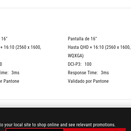
 16"
Pantalla de 16"
 16:10 (2560 x 1600, 
Hasta QHD + 16:10 (2560 x 1600, 
WQXGA)
0
DCI-P3:
100
ime:
3ms
Response Time:
3ms
or Pantone
Validado por Pantone
to your local site to shop online and see relevant promotions.
Plus (14" 3840 x 
ScreenPad™ Plus (14" 3840 x 