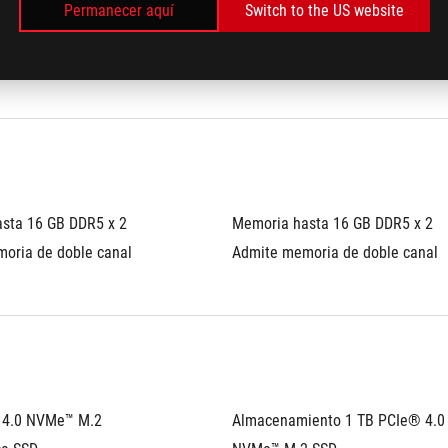
Permanecer aquí
Switch to the US website
vel IPS Soporte de 
1100(4K) nivel IPS Soporte de 
s)
panel Stylus)
sta 16 GB DDR5 x 2
Memoria hasta 16 GB DDR5 x 2
oria de doble canal
Admite memoria de doble canal
4.0 NVMe™ M.2 
Almacenamiento 1 TB PCIe® 4.0 