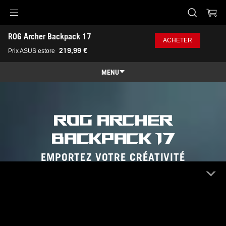
Accessibility links
ROG Archer Backpack 17
Skip to content
Accessibility Help
Skip to Menu
ASUS Footer
ACHETER
219,99 €
Prix ASUS estore
MENU
Caractéristiques
Caractéristiques
Caractéristiques techniques
ROG ARCHER
Récompenses
BACKPACK 17
Galerie
EMPORTEZ VOTRE CRÉATIVITÉ
Où acheter