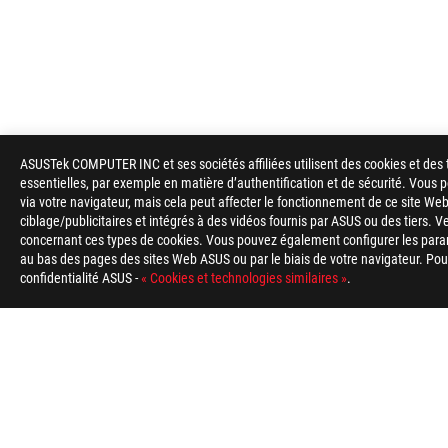
ASUSTek COMPUTER INC et ses sociétés affiliées utilisent des cookies et des 
ASUS
essentielles, par exemple en matière d’authentification et de sécurité. Vous
Footer
via votre navigateur, mais cela peut affecter le fonctionnement de ce site Web
ciblage/publicitaires et intégrés à des vidéos fournis par ASUS ou des tiers. V
>
GAMING REFROIDISSEMENT
>
ROG RYUJIN
>
ROG
concernant ces types de cookies. Vous pouvez également configurer les para
au bas des pages des sites Web ASUS ou par le biais de votre navigateur. Pour 
confidentialité ASUS -
« Cookies et technologies similaires »
.
ABOUT ROG
HOME
NEWSROOM
Belgium/Français