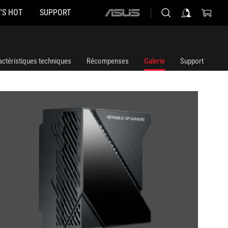
'S HOT
SUPPORT
ASUS
home
logo
actéristiques techniques
Récompenses
Galerie
Support