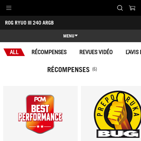
Accessibility links
ROG RYUO III 240 ARGB
Skip to content
Accessibility Help
Skip to Menu
ASUS Footer
-
Récompenses
MENU
Caractéristiques
ALL
RÉCOMPENSES
REVUES VIDÉO
L'AVIS
Caractéristiques
Caractéristiques techniques
RÉCOMPENSES
(6)
Récompenses
Galerie
Support