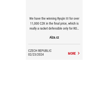
We have the winning Ryujin III for over
11,000 CZK in the final price, which is
really a racket defensible only for ROG
enthusiasts and design fans, who will
Alza.cz
probably also choose a ROG board,
case, power supply incl. accessories,
peripherals and ROG logo tattooed all
CZECH REPUBLIC
over his back. The Ryuo III model is
MORE
02/23/2024
similar, but the price is already a few
thousand lower.