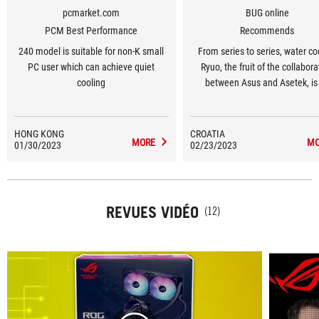
pcmarket.com
BUG online
PCM Best Performance
Recommends
240 model is suitable for non-K small
From series to series, water co
PC user which can achieve quiet
Ryuo, the fruit of the collabora
cooling
between Asus and Asetek, is
increasingly better product. In a
to simple assembly and convi
performance, Ryuo III brings u
HONG KONG
CROATIA
MORE
MO
01/30/2023
02/23/2023
attractive AniMe Matrix screen,
many users will really like, becaus
not only used to display animat
but also useful data related 
REVUES VIDÉO
computer operation, such as ha
(12)
temperatures.