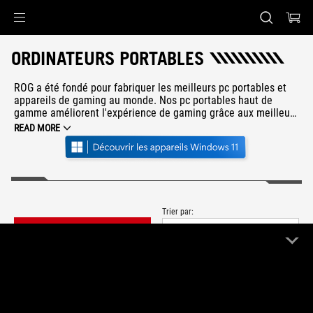
Accessibility links
Skip to content
Accessibility Help
Skip to Menu
ASUS Footer
ORDINATEURS PORTABLES
ROG a été fondé pour fabriquer les meilleurs pc portables et
appareils de gaming au monde. Nos pc portables haut de
gamme améliorent l'expérience de gaming grâce aux meilleurs
écrans, à des graphismes de haute qualité et à des systèmes
READ MORE
de refroidissement innovants.
Trier par:
FILTER
Plus récent
169 Produit
Effacer tout