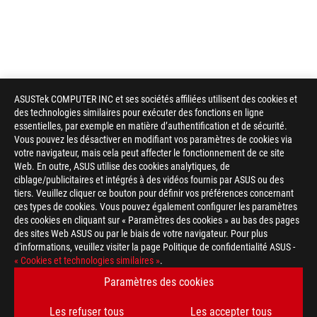
ASUSTek COMPUTER INC et ses sociétés affiliées utilisent des cookies et
des technologies similaires pour exécuter des fonctions en ligne
essentielles, par exemple en matière d’authentification et de sécurité.
Vous pouvez les désactiver en modifiant vos paramètres de cookies via
votre navigateur, mais cela peut affecter le fonctionnement de ce site
Web. En outre, ASUS utilise des cookies analytiques, de
ciblage/publicitaires et intégrés à des vidéos fournis par ASUS ou des
Disclaimer
En ce qui concerne les informations sur les prix, ASUS est uni
tiers. Veuillez cliquer ce bouton pour définir vos préférences concernant
revendeurs sont libres de fixer leur propre prix comme ils l'ent
ces types de cookies. Vous pouvez également configurer les paramètres
Le prix peut ne pas inclure les frais supplémentaires, y compris
des cookies en cliquant sur « Paramètres des cookies » au bas des pages
des sites Web ASUS ou par le biais de votre navigateur. Pour plus
d'informations, veuillez visiter la page Politique de confidentialité ASUS -
« Cookies et technologies similaires »
.
Paramètres des cookies
ASUS
Les refuser tous
Les accepter tous
Footer
>
GAMING SOURIS & TAPIS DE SOURIS
>
DROITIER