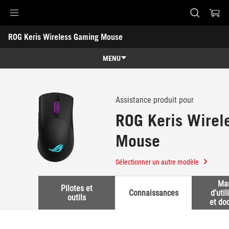
Accessibility links
ROG Keris Wireless Gaming Mouse
Skip to content
Accessibility Help
Skip to Menu
ASUS Footer
-
Support
MENU
Caractéristiques
Caractéristiques
Caractéristiques techniques
Assistance produit pour
ROG Keris Wirel
Récompenses
Mouse
Galerie
Support
Sélectionner un autre modèle
Ma
Pilotes et
Connaissances
d'util
outils
et do