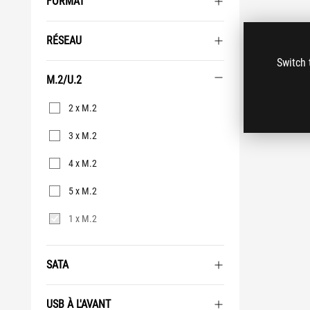
FORMAT
RÉSEAU
Switch 
M.2/U.2
M.2/U.2
2 x M.2
3 x M.2
4 x M.2
5 x M.2
1 x M.2
SATA
USB À L'AVANT