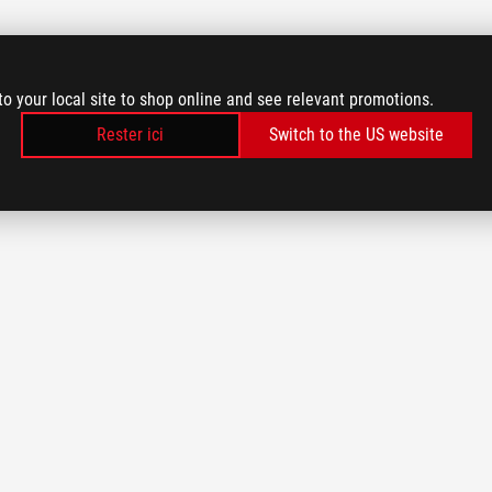
to your local site to shop online and see relevant promotions.
Rester ici
Switch to the US website