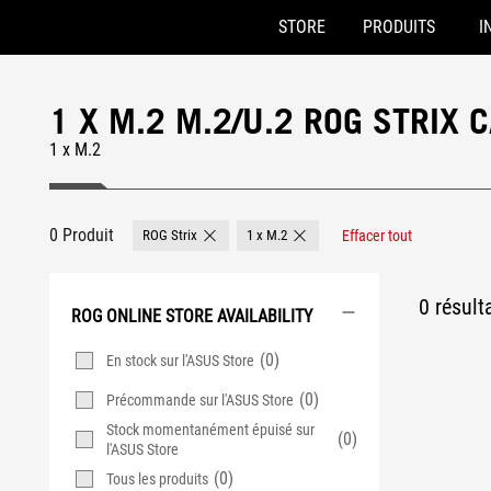
STORE
PRODUITS
I
Accessibility links
Skip to content
Accessibility Help
Skip to Menu
ASUS Footer
1 X M.2 M.2/U.2 ROG STRIX 
1 x M.2
0 Produit
ROG Strix
1 x M.2
Effacer tout
Remove ROG Strix
Remove 1 x M.2
0 résult
ROG ONLINE STORE AVAILABILITY
(0)
En stock sur l'ASUS Store
(0)
Précommande sur l'ASUS Store
Stock momentanément épuisé sur
(0)
l'ASUS Store
(0)
Tous les produits