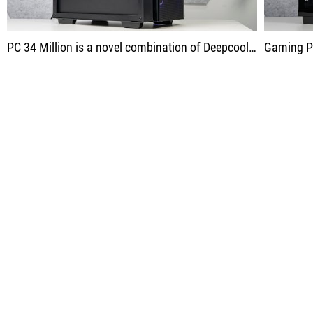
PC 34 Million is a novel combination of Deepcool CH510 Digital + Mystique 360
Gaming PC 52 Mill