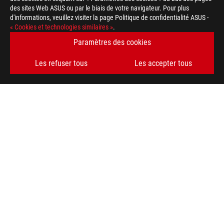
des sites Web ASUS ou par le biais de votre navigateur. Pour plus
d'informations, veuillez visiter la page Politique de confidentialité ASUS -
« Cookies et technologies similaires »
.
Paramètres des cookies
Les refuser tous
Les accepter tous
ASUS
Footer
>
GAMING CARTES MÈRES
>
CARTES MÈRES FILTER
>
ROG STRIX B760-A GAMING WIFI
AWARD
OBTENEZ LES DERNIÈRES OFFRES ET PLUS ENCORE
INSCRIPTION
ABOUT ROG