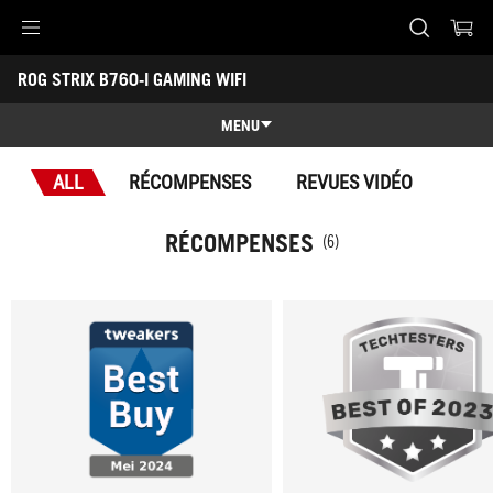
Accessibility links
ROG STRIX B760-I GAMING WIFI
Skip to content
Accessibility Help
Skip to Menu
ASUS Footer
-
Récompenses
MENU
Caractéristiques
ALL
RÉCOMPENSES
REVUES VIDÉO
Caractéristiques
Caractéristiques techniques
RÉCOMPENSES
(6)
Récompenses
Galerie
Où acheter
Support