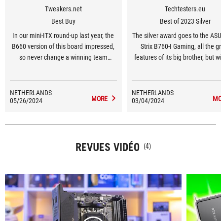
Tweakers.net
Techtesters.eu
Best Buy
Best of 2023 Silver
In our mini-ITX round-up last year, the
The silver award goes to the AS
B660 version of this board impressed,
Strix B760-I Gaming, all the g
so never change a winning team
features of its big brother, but w
seems like a great strategy in this
the CPU overclocking.
case.
NETHERLANDS
NETHERLANDS
MORE
MO
05/26/2024
03/04/2024
REVUES VIDÉO
(4)