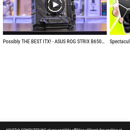
play
Possibly THE BEST ITX! - ASUS ROG STRIX B650E-I GAMING WIFI - Unboxing & Overview! [4K]
Spectacul