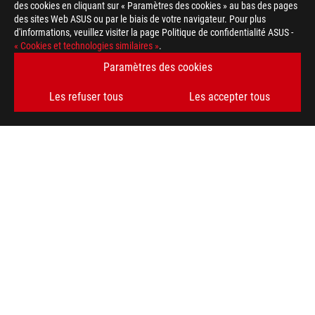
des cookies en cliquant sur « Paramètres des cookies » au bas des pages
des sites Web ASUS ou par le biais de votre navigateur. Pour plus
d'informations, veuillez visiter la page Politique de confidentialité ASUS -
ASUS
« Cookies et technologies similaires »
.
Footer
>
GAMING CARTES MÈRES
>
CARTES MÈRES FILTER
Paramètres des cookies
>
ROG STRIX Z490-F GAMING
GALLERY
Les refuser tous
Les accepter tous
OBTENEZ LES DERNIÈRES OFFRES ET PLUS ENCORE
INSCRIPTION
ABOUT ROG
HOME
NEWSROOM
facebook
twitter
discord
youtube
twitch
instagram
tiktok
threads