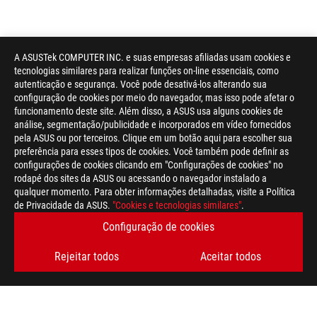
A ASUSTek COMPUTER INC. e suas empresas afiliadas usam cookies e
tecnologias similares para realizar funções on-line essenciais, como
autenticação e segurança. Você pode desativá-los alterando sua
configuração de cookies por meio do navegador, mas isso pode afetar o
funcionamento deste site. Além disso, a ASUS usa alguns cookies de
análise, segmentação/publicidade e incorporados em vídeo fornecidos
pela ASUS ou por terceiros. Clique em um botão aqui para escolher sua
Disclaimer
Os produtos certificados pela Federal Communications Commiss
preferência para esses tipos de cookies. Você também pode definir as
Canadá. Visite os sites da ASUS EUA e da ASUS Canadá para ob
configurações de cookies clicando em "Configurações de cookies" no
Todas as especificações estão sujeitas a alterações sem aviso 
rodapé dos sites da ASUS ou acessando o navegador instalado a
Produtos podem não estar disponíveis em todos os mercados.
qualquer momento. Para obter informações detalhadas, visite a Política
As especificações e os recursos variam de acordo com o modelo
de Privacidade da ASUS.
"Cookies e tecnologias similares"
.
especificações para obter detalhes completos.
Configuração de cookies
As cores de PCB e as versões de software incluídas estão sujei
Os nomes de marcas e produtos mencionados são marcas comer
Rejeitar todos
Aceitar todos
Salvo indicação contrária, todas as reivindicações de desem
podem variar em situações do mundo real.
A velocidade de transferência real do USB 3.0, 3.1, 3.2 e / ou 
de processamento do dispositivo host, atributos de arquivo e o