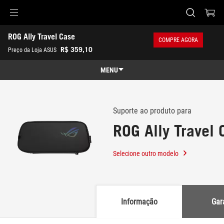
Accessibility links
ROG Ally Travel Case
Pular para o conteúdo
Acessibilidade
Saltar para o Menu
ASUS Footer
COMPRE AGORA
-
R$ 359,10
Preço da Loja ASUS
Suporte
MENU
Recursos
Recursos
Especificações técnicas
Suporte ao produto para
ROG Ally Travel 
Prêmios
Galeria
Selecione outro modelo
Onde comprar
Suporte
Informação
Gar