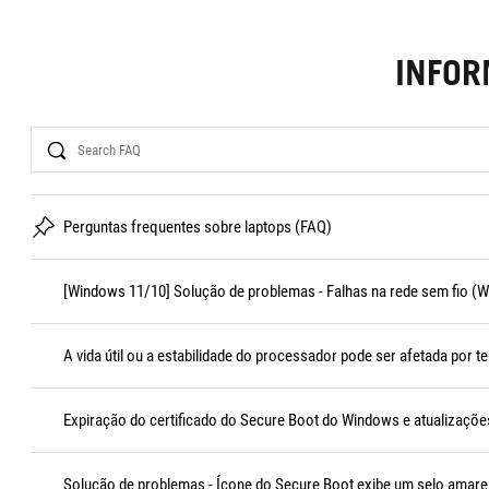
INFO
Search
Perguntas frequentes sobre laptops (FAQ)
[Windows 11/10] Solução de problemas - Falhas na rede sem fio (Wi
A vida útil ou a estabilidade do processador pode ser afetada por 
Expiração do certificado do Secure Boot do Windows e atualizações
Solução de problemas - Ícone do Secure Boot exibe um selo amare