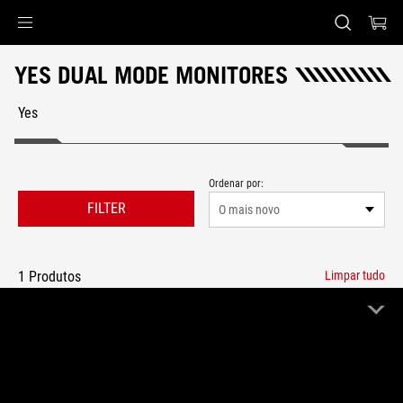
Accessibility links
Pular para o conteúdo
Acessibilidade
Saltar para o Menu
ASUS Footer
YES DUAL MODE MONITORES
Yes
Ordenar por:
FILTER
O mais novo
1 Produtos
Limpar tudo
Yes
Remove Yes
NOVO