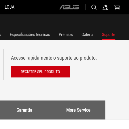
LOJA
ASUS
home
logo
s
Especificações técnicas
Prêmios
Galeria
Suporte
Acesse rapidamente o suporte ao produto.
REGISTRE SEU PRODUTO
Garantia
More Service