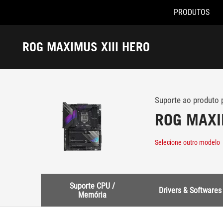
PRODUTOS
Accessibility links
Pular para o conteúdo
Acessibilidade
Saltar para o Menu
ASUS Footer
ROG MAXIMUS XIII HERO
-
Suporte
Suporte ao produto 
ROG MAXI
Selecione outro modelo
Suporte CPU /
Drivers & Softwares
Memória