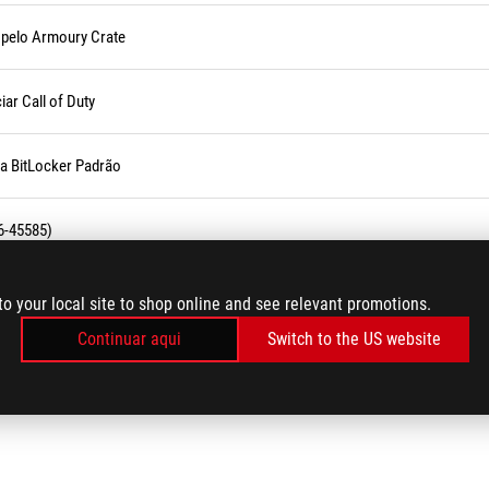
e pelo Armoury Crate
ar Call of Duty
fia BitLocker Padrão
6-45585)
 Operação (Velocidade) da Interface PCIE
to your local site to shop online and see relevant promotions.
Continuar aqui
Switch to the US website
LOAD MORE