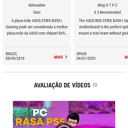
Adrenaline
Blog H T P C
Ouro
4.5 Recomended
A placa-mãe ASUS STRIX B450-I
The ASUS ROG STRIX B450-I G
Gaming pode ser considerada a melhor
motherboard is the perfect opt
placa-mãe da ASUS com chipset B450
mount a mini team without giv
para processadores soquete AM4,
the quality and equipment that 
apesar de seu tamanho compacto em
find in more expensive chips
formato Mini-ITX.
BRAZIL
SPAIN
MAIS
M
08/09/2018
04/01/2020
AVALIAÇÃO DE VÍDEOS
(1)