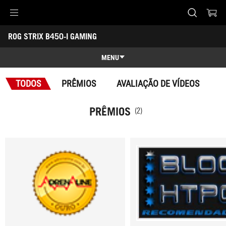
Accessibility links
ROG STRIX B450-I GAMING
Pular para o conteúdo
Acessibilidade
Saltar para o Menu
ASUS Footer
-
Prêmios
MENU
Recursos
TODOS
PRÊMIOS
AVALIAÇÃO DE VÍDEOS
Recursos
Especificações técnicas
PRÊMIOS
(2)
Prêmios
Galeria
Suporte