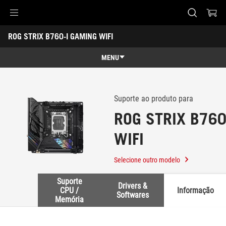
Accessibility links
ROG STRIX B760-I GAMING WIFI
Pular para o conteúdo
Acessibilidade
Saltar para o Menu
ASUS Footer
-
Suporte
MENU
Recursos
Recursos
Especificações técnicas
Suporte ao produto para
ROG STRIX B760
Prêmios
WIFI
Galeria
Suporte
Selecione outro modelo
Suporte
Drivers &
CPU /
Informação
Softwares
Memória