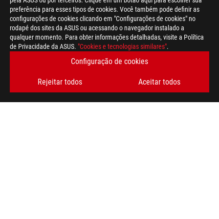
pela ASUS ou por terceiros. Clique em um botão aqui para escolher sua
preferência para esses tipos de cookies. Você também pode definir as
configurações de cookies clicando em "Configurações de cookies" no
rodapé dos sites da ASUS ou acessando o navegador instalado a
qualquer momento. Para obter informações detalhadas, visite a Política
de Privacidade da ASUS.
"Cookies e tecnologias similares"
.
Disclaimer
O produto (equipamento elétrico, eletrônico, pilha tipo botão 
Configuração de cookies
Verifique os regulamentos locais para descarte de produtos ele
O uso do símbolo de marca registrada (TM, ®) aparece neste sit
Rejeitar todos
Aceitar todos
slogans está sendo usada como marca registrada sob a proteçã
EUA e/ou em outro país/região .
Os termos e expressões “HDMI”, “HDMI High-Definition Multimed
são marcas comerciais ou marcas registradas da HDMI Licensin
A disponibilidade e os recursos do WiFi 6E dependem das limi
Os produtos certificados pela Federal Communications Commiss
Canadá. Visite os sites da ASUS EUA e da ASUS Canadá para ob
Todas as especificações estão sujeitas a alterações sem aviso 
Produtos podem não estar disponíveis em todos os mercados.
As especificações e os recursos variam de acordo com o modelo
especificações para obter detalhes completos.
As cores de PCB e as versões de software incluídas estão sujei
Os nomes de marcas e produtos mencionados são marcas comer
Salvo indicação contrária, todas as reivindicações de desem
podem variar em situações do mundo real.